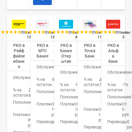
Отзывы:
Отзывы:
Отзывы:
Отзывы:
Отзывы:
13
13
4
11
3
РКО в
РКО в
РКО в
РКО в
РКО в
Райф
МТС
Банке
Точка
Альф
файзе
Банке
Откр
Банк
а
нбанк
ытие
банк
е
Обслуживание
0
Обслуживание
0
Обслуживание
руб.
0
Обслуживан
руб.
Обслуживание
0
руб.
% на
6,7%
% на
до
руб.
остаток
% на
Нет
остаток
7%
% на
1%
% на
До
остаток
остаток
Пополнение
От
Пополнение
От
остаток
6%
0%
Пополнение
0.15%
50
Пополнение
Пополнение
от 0
руб.
Платеж
От
Платеж
От
Платеж
От
руб.
19
100
Платеж
От
0
Платеж
от
руб.
руб.
1
руб.
99
руб.
Переводы
От
Переводы
От
Переводы
0
руб.
0
0.4%
Переводы
1
ру