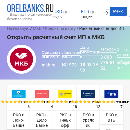
Вход
Меню
USD
EUR
ЦБ
ЦБ
Ваш гид по финансовой
Регистрац
92,92
103,22
безопасности
На главную
/
МКБ
/
Кредит на карту
/ Расчетный счет для ИП
Открыть расчетный счет ИП в МКБ
Дата
Телефон:
Электр
регистраци
Официаль
Лицензия
ая почт
и:
8 800
ный сайт:
банка:
info@
775-51-
18.08.19
mkb.ru
№1978
.ru
52
99
Отзывы:
Отзывы:
Отзывы:
Отзывы:
Отзывы:
6
4
18
12
7
РКО в
РКО в
РКО в
РКО в
РКО в
Локо-
Дело
Тиньк
Уралс
ВТБ
Банке
Банке
офф
иб