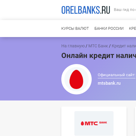
Ваш гид по
КУРСЫ ВАЛЮТ
БАНКИ РОССИИ
КР
На главную
/
МТС Банк
/
Кредит нал
Онлайн кредит нали
Официальный сайт:
mtsbank.ru