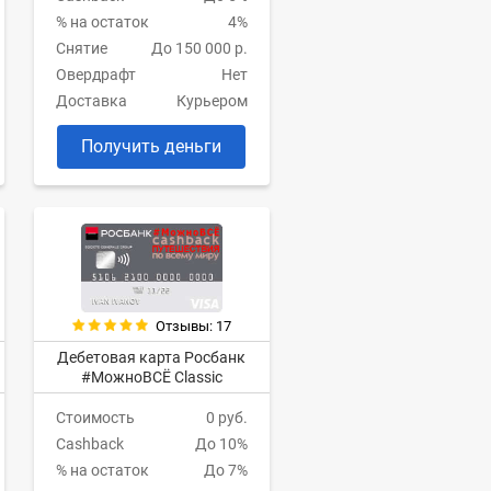
% на остаток
4%
Снятие
До 150 000 р.
Овердрафт
Нет
Доставка
Курьером
Получить деньги
Отзывы: 17
Дебетовая карта Росбанк
#МожноВСЁ Classic
Стоимость
0 руб.
Cashback
До 10%
% на остаток
До 7%