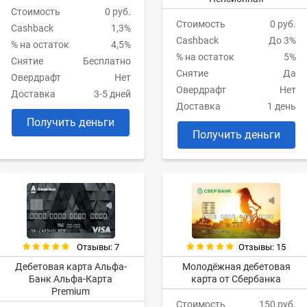
Стоимость
0 руб.
Стоимость
0 руб.
Cashback
1,3%
Cashback
До 3%
% на остаток
4,5%
% на остаток
5%
Снятие
Бесплатно
Снятие
Да
Овердрафт
Нет
Овердрафт
Нет
Доставка
3-5 дней
Доставка
1 день
Получить деньги
Получить деньги
Отзывы: 7
Отзывы: 15
Дебетовая карта Альфа-
Молодёжная дебетовая
Банк Альфа-Карта
карта от Сбербанка
Premium
Стоимость
150 руб.