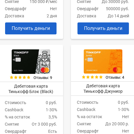
Снятие
150 000 ₽/мес
Снятие
До 30000 руб.
Овердрафт
Нет
Овердрафт
500000 руб.
Доставка
2 дня
Доставка
До 14 дней
Получить деньги
Получить деньги
Отзывы: 4
Отзывы: 9
Дебетовая карта
Дебетовая карта
Тинькофф Джуниор
Тинькофф Блэк (Black)
Стоимость
0 руб.
Стоимость
0 руб.
Cashback
1-30%
Cashback
1-30%
% на остаток
Нет
% на остаток
3,5%
Снятие
До 20 000 р.
Снятие
От 3 000 руб.
Овердрафт
Нет
Овердрафт
Есть