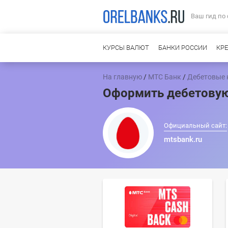
Ваш гид по
КУРСЫ ВАЛЮТ
БАНКИ РОССИИ
КР
На главную
/
МТС Банк
/
Дебетовые 
Оформить дебетовую
Официальный сайт:
mtsbank.ru