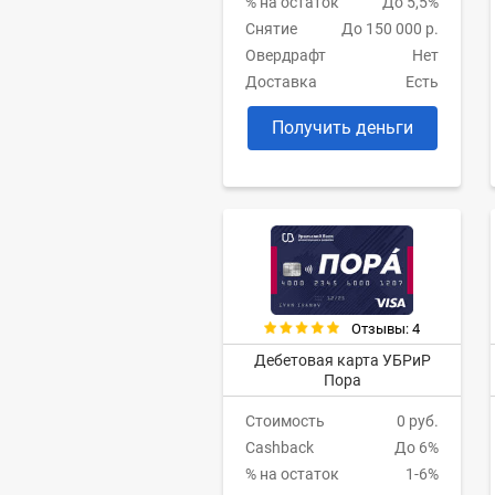
% на остаток
До 5,5%
Снятие
До 150 000 р.
Овердрафт
Нет
Доставка
Есть
Получить деньги
Отзывы: 4
Дебетовая карта УБРиР
Пора
Стоимость
0 руб.
Cashback
До 6%
% на остаток
1-6%