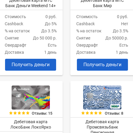
Дебетовая карта МТС
Дебетовая карта МТС
Банк Деньги Weekend 14+
Банк Мир
Стоимость
0 руб.
Стоимость
0 руб.
Cashback
До 5%
Cashback
Нет
% на остаток
До 3.5%
% на остаток
До 3.5%
Снятие
До 50 000 р.
Снятие
До 50000 р.
Овердрафт
Есть
Овердрафт
Есть
Доставка
1 день
Доставка
1 день
Получить деньги
Получить деньги
Отзывы: 15
Отзывы: 8
Дебетовая карта
Дебетовая карта
ЛокоБанк ЛокоЯрко
Промсвязьбанк
Пенсионная