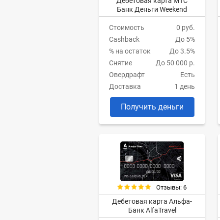
Дебетовая карта МТС
Банк Деньги Weekend
Стоимость
0 руб.
Cashback
До 5%
% на остаток
До 3.5%
Снятие
До 50 000 р.
Овердрафт
Есть
Доставка
1 день
Получить деньги
Отзывы: 6
Дебетовая карта Альфа-
Банк AlfaTravel