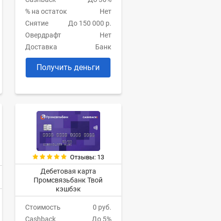
% на остаток
Нет
Снятие
До 150 000 р.
Овердрафт
Нет
Доставка
Банк
Получить деньги
Отзывы: 13
Дебетовая карта
Промсвязьбанк Твой
кэшбэк
Стоимость
0 руб.
Cashback
До 5%