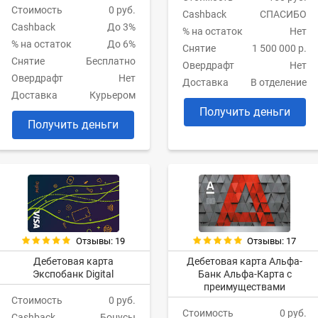
Стоимость
0 руб.
Cashback
СПАСИБО
Cashback
До 3%
% на остаток
Нет
% на остаток
До 6%
Снятие
1 500 000 р.
Снятие
Бесплатно
Овердрафт
Нет
Овердрафт
Нет
Доставка
В отделение
Доставка
Курьером
Получить деньги
Получить деньги
Отзывы: 19
Отзывы: 17
Дебетовая карта
Дебетовая карта Альфа-
Экспобанк Digital
Банк Альфа-Карта с
преимуществами
Стоимость
0 руб.
Стоимость
0 руб.
Cashback
Бонусы