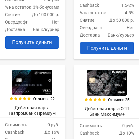
Cashback
1.5-2%
% на остаток
3% бонусами
% на остаток
4-5%
Снятие
До 100 000 р.
Снятие
До 50 000 р.
Овердрафт
Нет
Овердрафт
Нет
Доставка
Банк/курьер
Доставка
Банк/курьер
Получить деньги
Получить деньги
Отзывы: 22
Отзывы: 25
Дебетовая карта
Дебетовая карта ОТП
Газпромбанк Премиум
Банк Максимум+
Стоимость
0 руб.
Стоимость
0 руб.
Cashback
До 16%
Cashback
До 10%