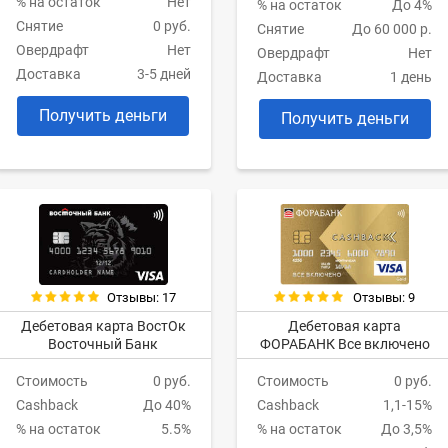
% на остаток
Нет
% на остаток
До 4%
Снятие
0 руб.
Снятие
До 60 000 р.
Овердрафт
Нет
Овердрафт
Нет
Доставка
3-5 дней
Доставка
1 день
Получить деньги
Получить деньги
Отзывы: 17
Отзывы: 9
Дебетовая карта ВостОк
Дебетовая карта
Восточный Банк
ФОРАБАНК Все включено
Стоимость
0 руб.
Стоимость
0 руб.
Cashback
До 40%
Cashback
1,1-15%
% на остаток
5.5%
% на остаток
До 3,5%