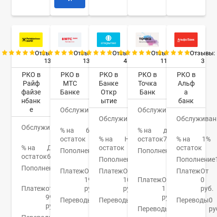
Отзывы:
Отзывы:
Отзывы:
Отзывы:
Отзывы:
13
13
4
11
3
РКО в
РКО в
РКО в
РКО в
РКО в
Райф
МТС
Банке
Точка
Альф
файзе
Банке
Откр
Банк
а
нбанк
ытие
банк
е
Обслуживание
0
Обслуживание
0
Обслуживание
руб.
0
Обслуживан
руб.
Обслуживание
0
руб.
% на
6,7%
% на
до
руб.
остаток
% на
Нет
остаток
7%
% на
1%
% на
До
остаток
остаток
Пополнение
От
Пополнение
От
остаток
6%
0%
Пополнение
0.15%
50
Пополнение
Пополнение
от 0
руб.
Платеж
От
Платеж
От
Платеж
От
руб.
19
100
Платеж
От
0
Платеж
от
руб.
руб.
1
руб.
99
руб.
Переводы
От
Переводы
От
Переводы
0
руб.
0
0.4%
Переводы
1
ру