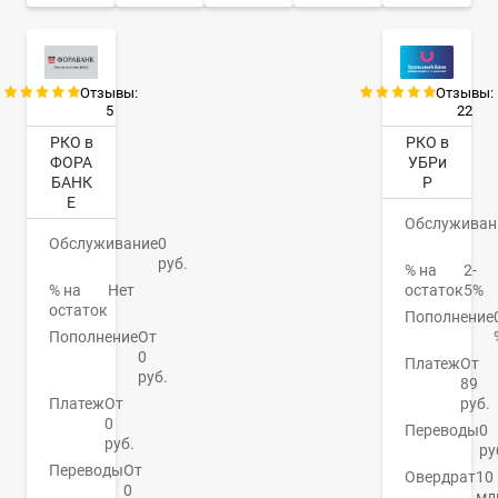
Отзывы:
Отзывы:
5
22
РКО в
РКО в
ФОРА
УБРи
БАНК
Р
Е
Обслуживан
Обслуживание
0
руб.
% на
2-
% на
Нет
остаток
5%
остаток
Пополнение
Пополнение
От
0
Платеж
От
руб.
89
Платеж
От
руб.
0
Переводы
0
руб.
ру
Переводы
От
Овердрат
10
0
мл