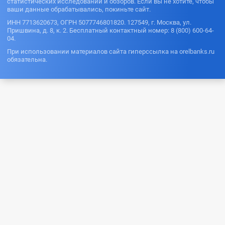
статистических исследований и обзоров. Если вы не хотите, чтобы
ваши данные обрабатывались, покиньте сайт.
ИНН 7713620673, ОГРН 5077746801820. 127549, г. Москва, ул.
Пришвина, д. 8, к. 2. Бесплатный контактный номер: 8 (800) 600-64-
04.
При использовании материалов сайта гиперссылка на orelbanks.ru
обязательна.