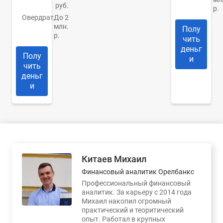
руб.
р.
Овердрат
До 2
млн.
Полу
р.
чить
деньг
Полу
и
чить
деньг
и
Китаев Михаил
Финансовый аналитик Орелбанкс
Профессиональный финансовый
аналитик. За карьеру с 2014 года
Михаил накопил огромный
практический и теоритический
опыт. Работал в крупных