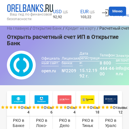
Вход
Меню
USD
EUR
ЦБ
ЦБ
Ваш гид по финансовой
Регистрац
92,92
103,22
безопасности
На главную
/
Открытие Банк
/
Кредит на карту
/ Расчетный сче
Открыть расчетный счет ИП в Открытие
Банк
Дата
Телефон:
Электр
регистраци
Официаль
Лицензия
ая почт
и:
8 800
ный сайт:
банка:
info@
444-44-
15.12.19
open.ru
№2209
n.ru
00
92 г.
Отзывы:
Отзывы:
Отзывы:
Отзывы:
Отзывы:
4
6
4
18
12
РКО в
РКО в
РКО в
РКО в
РКО в
Банке
Локо-
Дело
Тиньк
Уралс