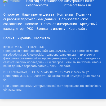
Ваш гид по финансовой
Электронная почта:
безопасности
info@orelbanks.ru
О проекте
Наши преимущества
Контакты
Политика
обработки персональных данных
Пользовательское
соглашение
Новости
Полезная информация
Кредитный
калькулятор
РКО
Заявка на ипотеку
Карта сайта
Россия
Украина
Казахстан
© 2008–2026 ORELBANKS.RU.
Продолжая использовать сайт ORELBANKS.RU, вы даете согласие
на обработку файлов cookie, пользовательских данных в целях
функционирования сайта, проведения ретаргетинга и проведения
статистических исследований и обзоров. Если вы не хотите, чтобы
ваши данные обрабатывались, покиньте сайт.
ИНН 7713620673, ОГРН 5077746801820. 127549, г. Москва, ул.
Пришвина, д. 8, к. 2. Бесплатный контактный номер: 8 (800) 600-64-
04.
При использовании материалов сайта гиперссылка на orelbanks.ru
обязательна.