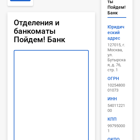
ты
Пойдем!
Банк
Отделения и
Юридич
банкоматы
еский
Пойдем! Банк
адрес
127015, г.
Москва,
ул.
Бутырска
я, д. 76,
стр. 1
ОГРН
10254800
01073
ИНН
54011221
00
КПП
99795000
1
ОКПО