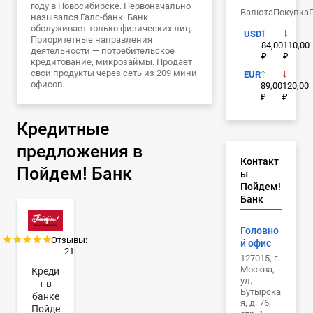
году в Новосибирске. Первоначально
Валюта
Покупка
назывался Галс-банк. Банк
обслуживает только физических лиц.
USD
Приоритетные направления
84,00
110,00
деятельности — потребительское
₽
₽
кредитование, микрозаймы. Продает
свои продукты через сеть из 209 мини
EUR
офисов.
89,00
120,00
₽
₽
Кредитные
предложения в
Контакт
Пойдем! Банк
ы
Пойдем!
Банк
Головно
Отзывы:
й офис
21
127015, г.
Москва,
Креди
ул.
т в
Бутырска
банке
я, д. 76,
Пойде