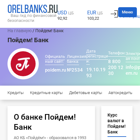
Вход
Меню
USD
EUR
ЦБ
ЦБ
Ваш гид по финансовой
Регистрац
92,92
103,22
безопасности
На главную
/ Пойдем! Банк
Пойдем! Банк
Дата
Телефон:
Электр
регистраци
Официаль
Лицензия
ая почт
и:
8 800
ный сайт:
банка:
info@p
200 12
19.10.19
poidem.ru
№2534
em.ru
30
93
Кредиты
Кредитные карты
Дебетовые карты
Автокредиты
О банке Пойдем!
Курс
валют в
Банк
Пойдем!
Банк
АО КБ «Пойдём!» - образовался в 1993