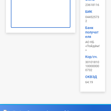
23618116
БИК
04452573
2
Банк
получат
еля
АО КБ
«Пойдём!
»
Кор/сч.
30101810
10000000
0732
ОКВЭД
64.19