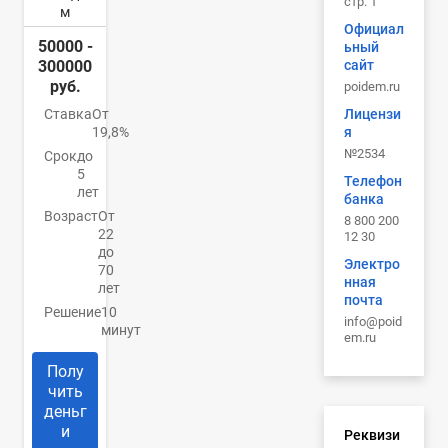
стр. 1
м
Официал
50000 -
ьный
сайт
300000
руб.
poidem.ru
Лицензи
Ставка
От
я
19,8%
№2534
Срок
до
5
Телефон
лет
банка
Возраст
От
8 800 200
22
12 30
до
Электро
70
нная
лет
почта
Решение
10
info@poid
минут
em.ru
Полу
чить
деньг
и
Реквизи