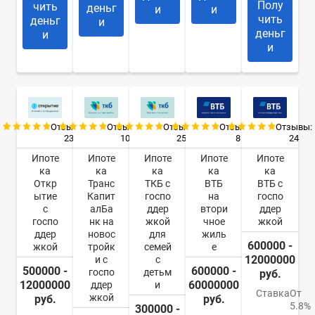
Полу
чить
деньг
и
и
чить
деньг
и
деньг
и
и
Отзывы:
Отзывы:
Отзывы:
Отзывы:
Отзывы:
23
10
25
8
24
Ипоте
Ипоте
Ипоте
Ипоте
Ипоте
ка
ка
ка
ка
ка
Откр
Транс
ТКБ с
ВТБ
ВТБ с
ытие
Капит
госпо
на
госпо
с
алБа
ддер
втори
ддер
госпо
нк на
жкой
чное
жкой
ддер
новос
для
жиль
600000 -
жкой
тройк
семей
е
12000000
и с
с
500000 -
600000 -
госпо
детьм
руб.
12000000
60000000
ддер
и
Ставка
От
жкой
руб.
руб.
5.8%
300000 -