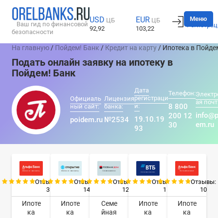
Вход
Меню
USD
EUR
ЦБ
ЦБ
Ваш гид по финансовой
Регистрац
92,92
103,22
безопасности
На главную
/
Пойдем! Банк
/
Кредит на карту
/ Ипотека в Пойде
Подать онлайн заявку на ипотеку в
Пойдем! Банк
Дата
Телефон:
Электр
регистраци
Официаль
Лицензия
ая почт
и:
8 800
ный сайт:
банка:
info@p
200 12
19.10.19
poidem.ru
№2534
em.ru
30
93
Отзывы:
Отзывы:
Отзывы:
Отзывы:
Отзывы:
3
14
12
1
10
Ипоте
Ипоте
Семе
Ипоте
Ипоте
ка
ка
йная
ка
ка