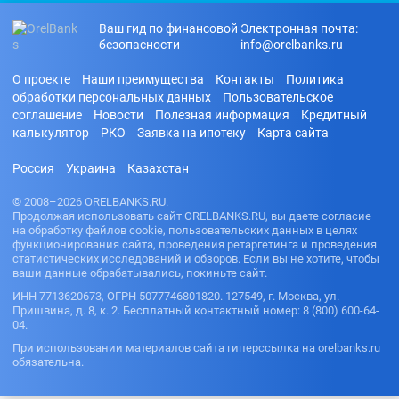
Ваш гид по финансовой
Электронная почта:
безопасности
info@orelbanks.ru
О проекте
Наши преимущества
Контакты
Политика
обработки персональных данных
Пользовательское
соглашение
Новости
Полезная информация
Кредитный
калькулятор
РКО
Заявка на ипотеку
Карта сайта
Россия
Украина
Казахстан
© 2008–2026 ORELBANKS.RU.
Продолжая использовать сайт ORELBANKS.RU, вы даете согласие
на обработку файлов cookie, пользовательских данных в целях
функционирования сайта, проведения ретаргетинга и проведения
статистических исследований и обзоров. Если вы не хотите, чтобы
ваши данные обрабатывались, покиньте сайт.
ИНН 7713620673, ОГРН 5077746801820. 127549, г. Москва, ул.
Пришвина, д. 8, к. 2. Бесплатный контактный номер: 8 (800) 600-64-
04.
При использовании материалов сайта гиперссылка на orelbanks.ru
обязательна.