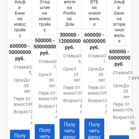
Альф
Откр
ипоте
ВТБ
Альф
а-
ытие
ка
на
а-
Банк
на
Росба
новое
Банк
на
новос
нк
жиль
на
новос
тройк
Дом
е
втори
тройк
у
чное
300000 -
600000 -
у
жиль
500000 -
12000000
60000000
е
600000 -
50000000
руб.
руб.
600000 -
50000000
руб.
Ставка
От
Ставка
От
50000000
руб.
Ставка
От
3,2%
7.4%
руб.
Ставка
От
7.5%
Срок
3-
Срок
До
5,79%
Ставка
От
Срок
3-
25
30
7.89
Срок
До
30
лет
лет
30
лет
Срок
До
Перв.
От
Перв.
От
лет
30
Перв.
От
взнос
15%
взнос
10%
лет
Перв.
От
взнос
10%
Возраст
21-
Возраст
21-
взнос
10%
Перв.
От
Возраст
18-
65
75
взнос
10%
Возраст
21-
70
лет
лет
70
лет
Возраст
21-
лет
70
Полу
Полу
лет
Полу
чить
чить
Полу
чить
деньг
деньг