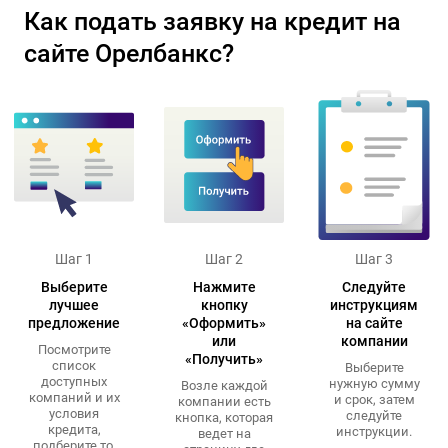
Как подать заявку на кредит на
сайте Орелбанкс?
Шаг 1
Шаг 2
Шаг 3
Выберите
Нажмите
Следуйте
лучшее
кнопку
инструкциям
предложение
«Оформить»
на сайте
или
компании
Посмотрите
«Получить»
список
Выберите
доступных
нужную сумму
Возле каждой
компаний и их
и срок, затем
компании есть
условия
следуйте
кнопка, которая
кредита,
инструкции.
ведет на
подберите то,