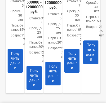
Ставка
От
Ставка
От
500000 -
12000000
Срок
До
5,99%
7.4%
12000000
30
руб.
Срок
3-
Срок
До
лет
руб.
Ставка
От
30
30
Перв.
От
Ставка
От
5.9%
лет
лет
взнос
15%
4.84%
Срок
До
Перв.
От
Перв.
От
Возраст
21-
Срок
До
25
взнос
15%
взнос
10%
75
25
лет
Возраст
18-
Возраст
21-
лет
лет
Перв.
От
70
75
Перв.
От
взнос
20%
лет
лет
Полу
взнос
20%
Возраст
20-
чить
Возраст
20-
75
Полу
Полу
деньг
75
лет
чить
чить
и
лет
деньг
деньг
Полу
и
и
Полу
чить
чить
деньг
деньг
и
и