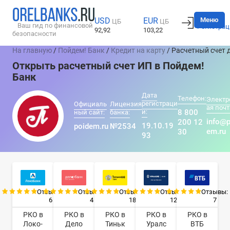
Вход
Меню
USD
EUR
ЦБ
ЦБ
Ваш гид по финансовой
Регистрац
92,92
103,22
безопасности
На главную
/
Пойдем! Банк
/
Кредит на карту
/ Расчетный счет 
Открыть расчетный счет ИП в Пойдем!
Банк
Дата
Телефон:
Электр
регистраци
Официаль
Лицензия
ая почт
и:
8 800
ный сайт:
банка:
info@p
200 12
19.10.19
poidem.ru
№2534
em.ru
30
93
Отзывы:
Отзывы:
Отзывы:
Отзывы:
Отзывы:
6
4
18
12
7
РКО в
РКО в
РКО в
РКО в
РКО в
Локо-
Дело
Тиньк
Уралс
ВТБ