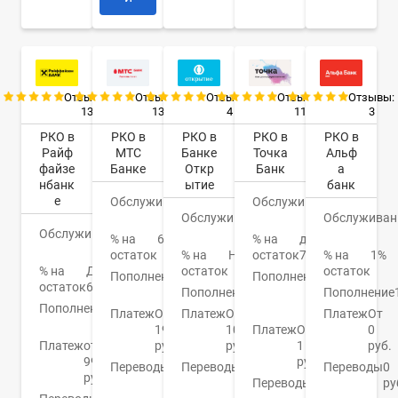
Отзывы:
Отзывы:
Отзывы:
Отзывы:
Отзывы:
13
13
4
11
3
РКО в
РКО в
РКО в
РКО в
РКО в
Райф
МТС
Банке
Точка
Альф
файзе
Банке
Откр
Банк
а
нбанк
ытие
банк
е
Обслуживание
0
Обслуживание
0
Обслуживание
руб.
0
Обслуживан
руб.
Обслуживание
0
руб.
% на
6,7%
% на
до
руб.
остаток
% на
Нет
остаток
7%
% на
1%
% на
До
остаток
остаток
Пополнение
От
Пополнение
От
остаток
6%
0%
Пополнение
0.15%
50
Пополнение
Пополнение
от 0
руб.
Платеж
От
Платеж
От
Платеж
От
руб.
19
100
Платеж
От
0
Платеж
от
руб.
руб.
1
руб.
99
руб.
Переводы
От
Переводы
От
Переводы
0
руб.
0
0.4%
Переводы
1
ру