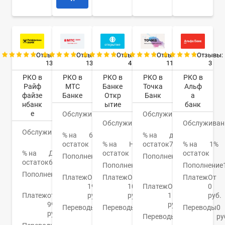
Отзывы:
Отзывы:
Отзывы:
Отзывы:
Отзывы:
13
13
4
11
3
РКО в
РКО в
РКО в
РКО в
РКО в
Райф
МТС
Банке
Точка
Альф
файзе
Банке
Откр
Банк
а
нбанк
ытие
банк
е
Обслуживание
0
Обслуживание
0
Обслуживание
руб.
0
Обслуживан
руб.
Обслуживание
0
руб.
% на
6,7%
% на
до
руб.
остаток
% на
Нет
остаток
7%
% на
1%
% на
До
остаток
остаток
Пополнение
От
Пополнение
От
остаток
6%
0%
Пополнение
0.15%
50
Пополнение
Пополнение
от 0
руб.
Платеж
От
Платеж
От
Платеж
От
руб.
19
100
Платеж
От
0
Платеж
от
руб.
руб.
1
руб.
99
руб.
Переводы
От
Переводы
От
Переводы
0
руб.
0
0.4%
Переводы
1
ру