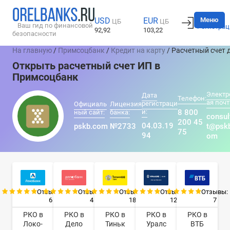
Вход
Меню
USD
EUR
ЦБ
ЦБ
Ваш гид по финансовой
Регистрац
92,92
103,22
безопасности
На главную
/
Примсоцбанк
/
Кредит на карту
/ Расчетный счет 
Открыть расчетный счет ИП в
Примсоцбанк
Электр
Дата
Телефон:
ая почт
регистраци
Официаль
Лицензия
и:
8 800
ный сайт:
банка:
consul
200 45
04.03.19
pskb.com
№2733
t@psk
75
94
om
Отзывы:
Отзывы:
Отзывы:
Отзывы:
Отзывы:
6
4
18
12
7
РКО в
РКО в
РКО в
РКО в
РКО в
Локо-
Дело
Тиньк
Уралс
ВТБ