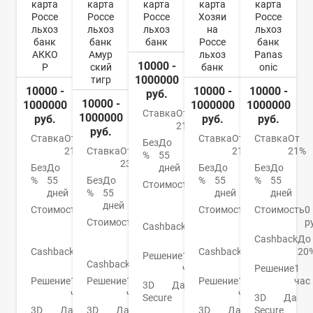
карта
карта
карта
карта
карта
Россе
Россе
Россе
Хозяи
Россе
льхоз
льхоз
льхоз
на
льхоз
банк
банк
банк
Россе
банк
АККО
Амур
льхоз
Panas
10000 -
Р
ский
банк
onic
1000000
тигр
10000 -
10000 -
10000 -
руб.
10000 -
1000000
1000000
1000000
Ставка
От
1000000
руб.
руб.
руб.
21%
руб.
Ставка
От
Ставка
От
Ставка
От
Без
До
21%
Ставка
От
21%
21%
%
55
23,9%
Без
До
дней
Без
До
Без
До
%
55
Без
До
%
55
%
55
Стоимость
300
дней
%
55
дней
дней
р./
дней
Стоимость
От
год
Стоимость
От
Стоимость
0
0
Стоимость
От
0
р
Cashback
До
руб.
0
руб.
1,5%
Cashback
До
руб.
Cashback
До
Cashback
До
20
Решение
1
10%
Cashback
Благотворит.
10%
час
Решение
1
Решение
1
Решение
1
Решение
1
час
3D
Да
час
час
час
Secure
3D
Да
3D
Да
3D
Да
3D
Да
Secure