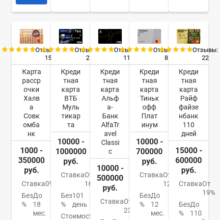
Отзывы:
Отзывы:
Отзывы:
Отзывы:
Отзывы:
15
2
11
8
22
Карта
Креди
Креди
Креди
Креди
расср
тная
тная
тная
тная
очки
карта
карта
карта
карта
Халв
ВТБ
Альф
Тиньк
Райф
а
Муль
а-
офф
файзе
Совк
тикар
Банк
Плат
нбанк
омба
та
AlfaTr
инум
110
нк
avel
дней
10000 -
10000 -
Classi
1000 -
15000 -
1000000
700000
c
350000
600000
руб.
руб.
10000 -
руб.
руб.
Ставка
От
Ставка
От
500000
Ставка
0%
16%
12%
Ставка
От
руб.
19%
Без
До
Без
101
Без
До
Ставка
От
%
18
%
день
%
12
Без
До
23%
мес.
мес.
%
110
Стоимость
От