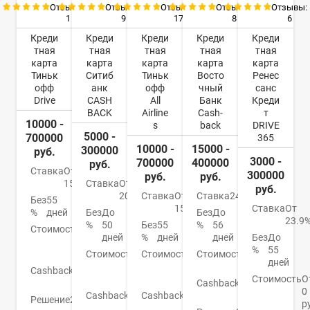
Отзывы:
Отзывы:
Отзывы:
Отзывы:
Отзывы:
9
17
8
6
1
Креди
Креди
Креди
Креди
Креди
тная
тная
тная
тная
тная
карта
карта
карта
карта
карта
Ситиб
Тиньк
Восто
Ренес
Тиньк
анк
офф
чный
санс
офф
CASH
All
Банк
Креди
Drive
BACK
Airline
Cash-
т
10000 -
s
back
DRIVE
5000 -
700000
365
10000 -
15000 -
300000
руб.
3000 -
700000
400000
руб.
Ставка
От
300000
руб.
руб.
Ставка
От
15%
руб.
20.9%
Ставка
От
Ставка
24%
Без
55
15%
Ставка
От
Без
До
Без
До
%
дней
23.9
%
50
Без
55
%
56
Стоимость
990
дней
%
дней
дней
Без
До
руб./
%
55
Стоимость
До
Стоимость
1
Стоимость
0
год
дней
950
890
руб.
Cashback
1-
руб.
руб.
Стоимость
О
Cashback
1-
30%
0
Cashback
До
Cashback
1-
15%
Решение
2
р
10%
30%