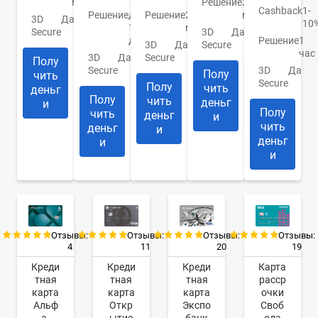
Решение
30
мин.
Cashback
1-
Решение
До
Решение
2
мин.
3D
Да
10
1
мин.
3D
Да
Secure
дня
Решение
1
3D
Да
Secure
час
3D
Да
Secure
Полу
Secure
3D
Да
Полу
чить
Secure
Полу
чить
деньг
Полу
чить
деньг
и
Полу
чить
деньг
и
чить
деньг
и
деньг
и
и
Отзывы:
Отзывы:
Отзывы:
Отзывы:
4
11
20
19
Креди
Креди
Креди
Карта
тная
тная
тная
расср
карта
карта
карта
очки
Альф
Откр
Экспо
Своб