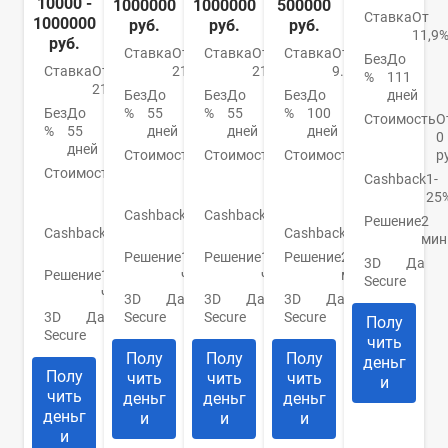
10000 -
1000000
1000000
500000
Ставка
От
1000000
руб.
руб.
руб.
11,9
руб.
Ставка
От
Ставка
От
Ставка
От
Без
До
Ставка
От
21%
21%
9.9%
%
111
21%
Без
До
Без
До
Без
До
дней
Без
До
%
55
%
55
%
100
Стоимость
О
%
55
дней
дней
дней
0
дней
Стоимость
От
Стоимость
От
Стоимость
От
р
Стоимость
От
0
0
590
Cashback
1-
0
руб.
руб.
р./
25
руб.
год
Cashback
До
Cashback
До
Решение
2
Cashback
До
7%
5%
Cashback
Нет
мин
3%
Решение
1
Решение
1
Решение
2
3D
Да
Решение
1
час
час
мин.
Secure
час
3D
Да
3D
Да
3D
Да
3D
Да
Secure
Secure
Secure
Полу
Secure
чить
Полу
Полу
Полу
деньг
Полу
чить
чить
чить
и
чить
деньг
деньг
деньг
деньг
и
и
и
и