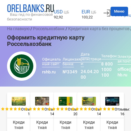
Вход
Меню
USD
EUR
ЦБ
ЦБ
Ваш гид по финансовой
Регистрац
92,92
103,22
безопасности
На главную
/
Россельхозбанк
/
Кредитная карта без процентов
Оформить кредитную карту
Россельхозбанк
Дата
Телефон:
Электр
регистраци
Официаль
Лицензия
ая почт
и:
8 800
ный сайт:
банка:
office
1000
24.04.20
rshb.ru
№3349
hb.ru
100
00
Отзывы:
Отзывы:
Отзывы:
Отзывы:
Отзывы:
1
14
20
14
16
Креди
Креди
Креди
Креди
Креди
тная
тная
тная
тная
тная