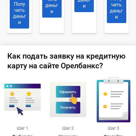
Полу
чить
деньг
и
чить
деньг
и
деньг
и
и
Как подать заявку на кредитную
карту на сайте Орелбанкс?
Шаг 1
Шаг 2
Шаг 3