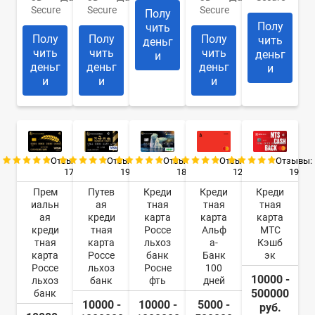
Secure
Secure
Secure
Полу
Полу
чить
Полу
Полу
Полу
чить
деньг
чить
чить
чить
деньг
и
деньг
деньг
деньг
и
и
и
и
Отзывы:
Отзывы:
Отзывы:
Отзывы:
Отзывы:
17
19
18
12
19
Прем
Путев
Креди
Креди
Креди
иальн
ая
тная
тная
тная
ая
креди
карта
карта
карта
креди
тная
Россе
Альф
МТС
тная
карта
льхоз
а-
Кэшб
карта
Россе
банк
Банк
эк
Россе
льхоз
Росне
100
10000 -
льхоз
банк
фть
дней
500000
банк
10000 -
10000 -
5000 -
руб.