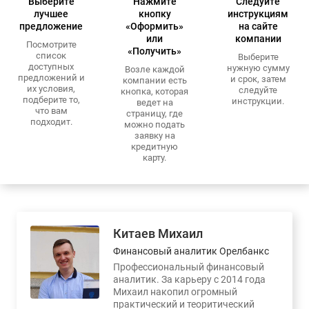
Выберите
Нажмите
Следуйте
лучшее
кнопку
инструкциям
предложение
«Оформить»
на сайте
или
компании
Посмотрите
«Получить»
список
Выберите
доступных
нужную сумму
Возле каждой
предложений и
и срок, затем
компании есть
их условия,
следуйте
кнопка, которая
подберите то,
инструкции.
ведет на
что вам
страницу, где
подходит.
можно подать
заявку на
кредитную
карту.
Китаев Михаил
Финансовый аналитик Орелбанкс
Профессиональный финансовый
аналитик. За карьеру с 2014 года
Михаил накопил огромный
практический и теоритический