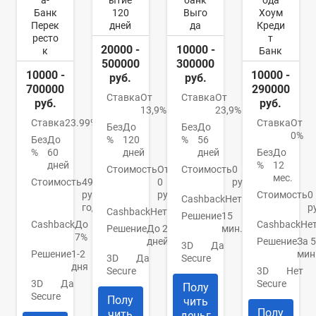
а-
ытие
банк
ода
Банк
120
Выго
Хоум
Перек
дней
да
Креди
ресто
т
20000 -
10000 -
к
Банк
500000
300000
10000 -
10000 -
руб.
руб.
700000
290000
Ставка
От
Ставка
От
руб.
руб.
13,9%
23,9%
Ставка
23.99%
Ставка
От
Без
До
Без
До
0%
Без
До
%
120
%
56
%
60
дней
дней
Без
До
дней
%
12
Стоимость
От
Стоимость
0
мес.
Стоимость
490
0
руб.
руб./
руб.
Стоимость
0
Cashback
Нет
год
р
Cashback
Нет
Решение
15
Cashback
До
Cashback
Не
Решение
До 2
мин.
7%
дней
Решение
За 5
3D
Да
Решение
1-2
мин
3D
Да
Secure
дня
Secure
3D
Нет
3D
Да
Secure
Полу
Secure
Полу
чить
Полу
чить
деньг