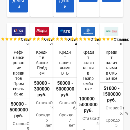
деньг
деньг
и
и
Отзывы:
Отзывы:
Отзывы:
Отзывы:
Отзывы:
23
21
14
2
10
Рефи
Креди
Креди
Креди
Креди
нанси
т в
т
т
т
рован
банке
налич
налич
налич
ие
Пойд
ными
ными
ными
креди
ем
ВТБ
в
в СКБ
тов
Газпр
Банке
50000 -
50000 -
Пром
омба
51000 -
300000
5000000
связь
нке
1500000
банк
руб.
руб.
100000 -
руб.
Ставка
От
Ставка
От
50000 -
5000000
19,8%
6,4%
Ставка
От
5000000
руб.
6,1%
Срок
до
Срок
до
руб.
Ставка
От
5
7
Срок
до
Ставка
От
5,9%
лет
лет
5
5,5%