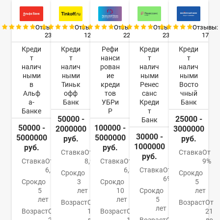
Отзывы:
Отзывы:
Отзывы:
Отзывы:
Отзывы:
23
12
22
23
17
Креди
Креди
Рефи
Креди
Креди
т
т
нанси
т
т
налич
налич
рован
налич
налич
ными
ными
ие
ными
ными
в
Тиньк
креди
Ренес
Восто
Альф
офф
тов
санс
чный
а-
Банк
УБРи
Креди
Банк
Банке
Р
т
50000 -
25000 -
Банк
50000 -
100000 -
2000000
3000000
30000 -
5000000
5000000
руб.
руб.
1000000
руб.
руб.
Ставка
От
Ставка
От
руб.
Ставка
От
8,9%
Ставка
От
9%
6,5%
6,3%
Ставка
От
Срок
до
Срок
до
6%
Срок
до
3
Срок
до
5
5
лет
10
Срок
до
лет
лет
лет
5
Возраст
От
Возраст
От
лет
Возраст
От
18
Возраст
От
21