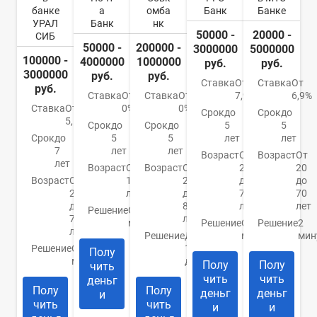
банке
а
омба
Банк
Банке
УРАЛ
Банк
нк
50000 -
20000 -
СИБ
50000 -
200000 -
3000000
5000000
100000 -
4000000
1000000
руб.
руб.
3000000
руб.
руб.
Ставка
От
Ставка
От
руб.
Ставка
От
Ставка
От
7,9%
6,9%
Ставка
От
0%
0%
Срок
до
Срок
до
5,5%
Срок
до
Срок
до
5
5
Срок
до
5
5
лет
лет
7
лет
лет
Возраст
От
Возраст
От
лет
Возраст
От
Возраст
От
21
20
Возраст
От
18
20
до
до
23
лет
до
70
70
до
85
лет
лет
Решение
От 1
70
лет
минуты
Решение
От 15
Решение
2
лет
Решение
До
минут
мин
Решение
От 10
1
Полу
минут
дня
Полу
Полу
чить
чить
чить
деньг
Полу
Полу
деньг
деньг
и
чить
чить
и
и