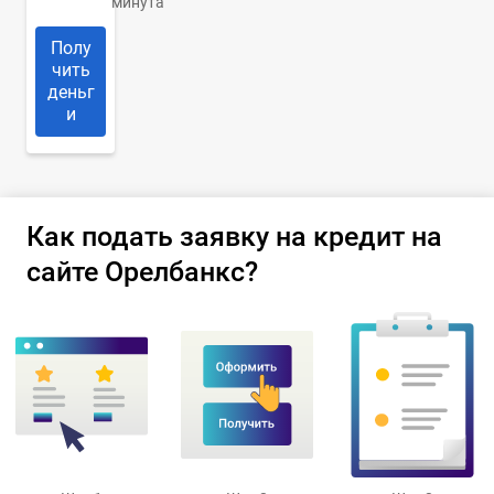
минута
Полу
чить
деньг
и
Как подать заявку на кредит на
сайте Орелбанкс?