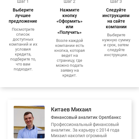
Шаг 1
Шаг 2
Шаг 3
Выберите
Нажмите
Следуйте
лучшее
кнопку
инструкциям
предложение
«Оформить»
на сайте
или
компании
Посмотрите
«Получить»
список
Выберите
доступных
нужную сумму
Возле каждой
компаний и их
и срок, затем
компании есть
условия
следуйте
кнопка, которая
кредита,
инструкции.
ведет на
подберите то,
страницу, где
что вам
можно подать
подходит.
заявку на
кредит.
Китаев Михаил
Финансовый аналитик Орелбанкс
Профессиональный финансовый
аналитик. За карьеру с 2014 года
Михаил накопил огромный