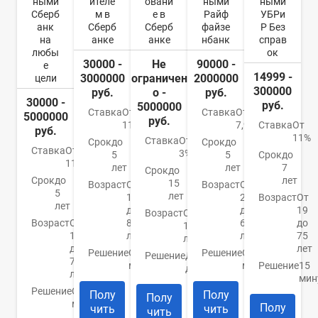
ными
ителе
овани
ными
ными
Сберб
м в
е в
Райф
УБРи
анк
Сберб
Сберб
файзе
Р Без
на
анке
анке
нбанк
справ
любы
ок
30000 -
Не
90000 -
е
14999 -
3000000
ограничен
2000000
цели
300000
руб.
о -
руб.
30000 -
руб.
5000000
Ставка
От
Ставка
От
5000000
руб.
11,9%
7,99%
Ставка
От
руб.
11%
Ставка
От
Срок
до
Срок
до
Ставка
От
3%
5
5
Срок
до
11,9%
лет
лет
7
Срок
до
Срок
до
лет
15
Возраст
От
Возраст
От
5
лет
18
23
Возраст
От
лет
до
до
19
Возраст
От
Возраст
От
80
67
до
14
18
лет
лет
75
лет
до
лет
Решение
От 2
Решение
От 2
Решение
До 7
70
минут
минут
Решение
15
дней
лет
мин
Решение
От 2
Полу
Полу
Полу
минут
Полу
чить
чить
чить