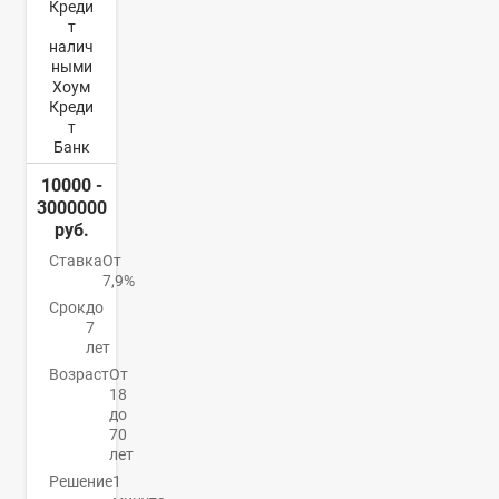
Креди
т
налич
ными
Хоум
Креди
т
Банк
10000 -
3000000
руб.
Ставка
От
7,9%
Срок
до
7
лет
Возраст
От
18
до
70
лет
Решение
1