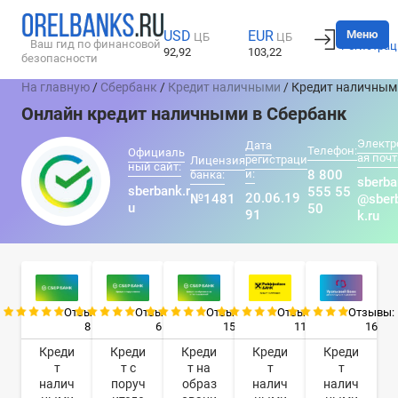
Вход
Меню
USD
EUR
ЦБ
ЦБ
Ваш гид по финансовой
Регистрац
92,92
103,22
безопасности
На главную
/
Сбербанк
/
Кредит наличными
/ Кредит наличным
Онлайн кредит наличными в Сбербанк
Электр
Дата
Телефон:
Официаль
ая почт
регистраци
Лицензия
ный сайт:
и:
8 800
банка:
sberba
sberbank.r
555 55
20.06.19
№1481
@sber
u
50
91
k.ru
Отзывы:
Отзывы:
Отзывы:
Отзывы:
Отзывы:
8
6
15
11
16
Креди
Креди
Креди
Креди
Креди
т
т с
т на
т
т
налич
поруч
образ
налич
налич