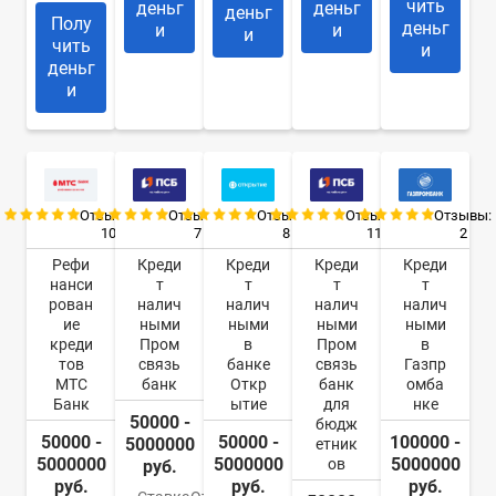
чить
деньг
деньг
деньг
Полу
деньг
и
и
и
чить
и
деньг
и
Отзывы:
Отзывы:
Отзывы:
Отзывы:
Отзывы:
10
7
8
11
2
Рефи
Креди
Креди
Креди
Креди
нанси
т
т
т
т
рован
налич
налич
налич
налич
ие
ными
ными
ными
ными
креди
Пром
в
Пром
в
тов
связь
банке
связь
Газпр
МТС
банк
Откр
банк
омба
Банк
ытие
для
нке
50000 -
бюдж
50000 -
50000 -
100000 -
5000000
етник
5000000
5000000
5000000
ов
руб.
руб.
руб.
руб.