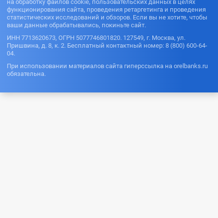
на обработку файлов cookie, пользовательских данных в целях
функционирования сайта, проведения ретаргетинга и проведения
статистических исследований и обзоров. Если вы не хотите, чтобы
ваши данные обрабатывались, покиньте сайт.
ИНН 7713620673, ОГРН 5077746801820. 127549, г. Москва, ул.
Пришвина, д. 8, к. 2. Бесплатный контактный номер: 8 (800) 600-64-
04.
При использовании материалов сайта гиперссылка на orelbanks.ru
обязательна.