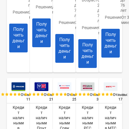
21
лет
19
Возраст
От
до
года
до
20
76
Решение
До 10
75
до
лет
Решение
2
минут
лет
70
минуты
Решение
От 
лет
Решение
За 15
мин
Полу
минут
Решение
От 1
Полу
чить
минуты
Полу
чить
деньг
Полу
чить
деньг
и
Полу
чить
деньг
и
чить
деньг
и
деньг
и
и
Отзывы:
Отзывы:
Отзывы:
Отзывы:
Отзывы:
11
21
25
3
17
Креди
Креди
Креди
Креди
Креди
т
т
т
т
т
налич
налич
налич
налич
налич
ными
ными
ными
ными
ными
в
Почт
Совк
РГС
в МТС