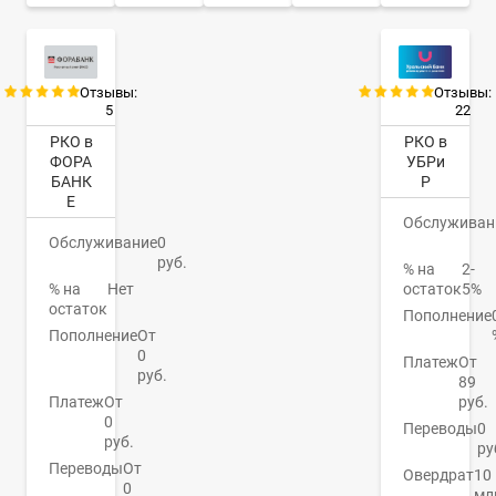
Отзывы:
Отзывы:
5
22
РКО в
РКО в
ФОРА
УБРи
БАНК
Р
Е
Обслуживан
Обслуживание
0
руб.
% на
2-
% на
Нет
остаток
5%
остаток
Пополнение
Пополнение
От
0
Платеж
От
руб.
89
Платеж
От
руб.
0
Переводы
0
руб.
ру
Переводы
От
Овердрат
10
0
мл