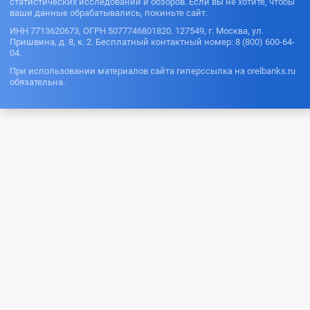
статистических исследований и обзоров. Если вы не хотите, чтобы
ваши данные обрабатывались, покиньте сайт.
ИНН 7713620673, ОГРН 5077746801820. 127549, г. Москва, ул.
Пришвина, д. 8, к. 2. Бесплатный контактный номер: 8 (800) 600-64-
04.
При использовании материалов сайта гиперссылка на orelbanks.ru
обязательна.