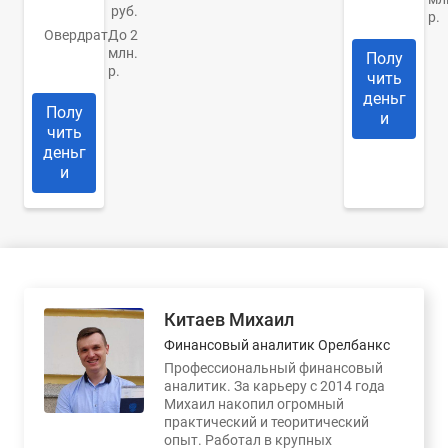
руб.
р.
Овердрат
До 2
млн.
Полу
р.
чить
деньг
Полу
и
чить
деньг
и
Китаев Михаил
Финансовый аналитик Орелбанкс
Профессиональный финансовый
аналитик. За карьеру с 2014 года
Михаил накопил огромный
практический и теоритический
опыт. Работал в крупных