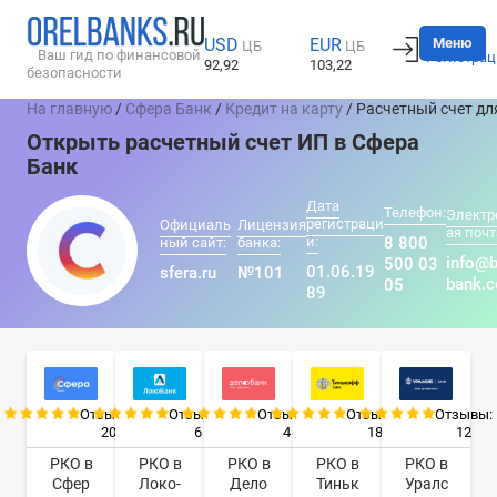
Вход
Меню
USD
EUR
ЦБ
ЦБ
Ваш гид по финансовой
Регистрац
92,92
103,22
безопасности
На главную
/
Сфера Банк
/
Кредит на карту
/ Расчетный счет дл
Открыть расчетный счет ИП в Сфера
Банк
Дата
Телефон:
Электр
регистраци
Официаль
Лицензия
ая почт
и:
8 800
ный сайт:
банка:
info@b
500 03
01.06.19
sfera.ru
№101
bank.
05
89
Отзывы:
Отзывы:
Отзывы:
Отзывы:
Отзывы:
20
6
4
18
12
РКО в
РКО в
РКО в
РКО в
РКО в
Сфер
Локо-
Дело
Тиньк
Уралс