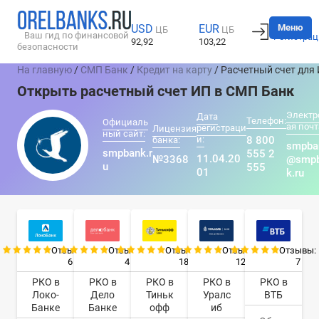
Вход
Меню
USD
EUR
ЦБ
ЦБ
Ваш гид по финансовой
Регистрац
92,92
103,22
безопасности
На главную
/
СМП Банк
/
Кредит на карту
/ Расчетный счет для
Открыть расчетный счет ИП в СМП Банк
Электр
Дата
Телефон:
Официаль
ая почт
регистраци
Лицензия
ный сайт:
и:
8 800
банка:
smpba
smpbank.r
555 2
11.04.20
№3368
@smp
u
555
01
k.ru
Отзывы:
Отзывы:
Отзывы:
Отзывы:
Отзывы:
6
4
18
12
7
РКО в
РКО в
РКО в
РКО в
РКО в
Локо-
Дело
Тиньк
Уралс
ВТБ
Банке
Банке
офф
иб