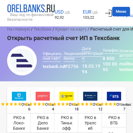
Вход
Меню
USD
EUR
ЦБ
ЦБ
Ваш гид по финансовой
Регистрац
92,92
103,22
безопасности
На главную
/
Тексбанк
/
Кредит на карту
/ Расчетный счет для 
Открыть расчетный счет ИП в Тексбанк
Дата
Телефон:
Электр
регистраци
Официаль
Лицензия
ая почт
и:
8 800
ный сайт:
банка:
mailb
100 80
18.03.19
texbank.ru
№2756
texban
95
94
Отзывы:
Отзывы:
Отзывы:
Отзывы:
Отзывы:
6
4
18
12
7
РКО в
РКО в
РКО в
РКО в
РКО в
Локо-
Дело
Тиньк
Уралс
ВТБ
Банке
Банке
офф
иб