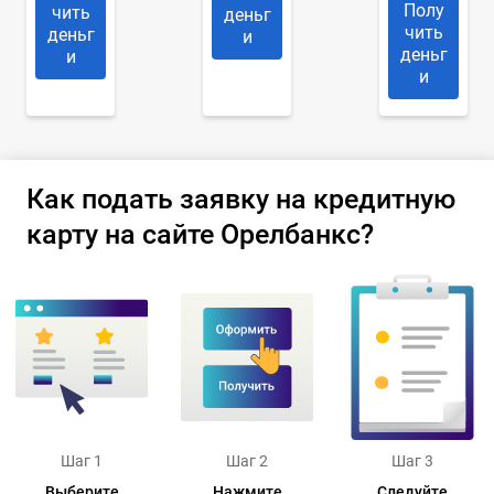
Полу
чить
деньг
чить
деньг
и
деньг
и
и
Как подать заявку на кредитную
карту на сайте Орелбанкс?
Шаг 1
Шаг 2
Шаг 3
Выберите
Нажмите
Следуйте