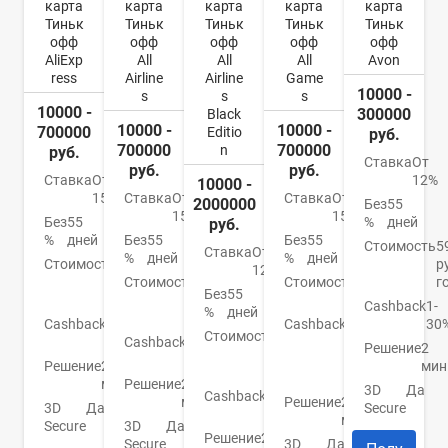
карта
карта
карта
карта
карта
Тиньк
Тиньк
Тиньк
Тиньк
Тиньк
офф
офф
офф
офф
офф
AliExp
All
All
All
Avon
ress
Airline
Airline
Game
10000 -
s
s
s
10000 -
300000
Black
10000 -
10000 -
700000
Editio
руб.
700000
700000
n
руб.
Ставка
От
руб.
руб.
Ставка
От
12%
10000 -
15%
Ставка
От
Ставка
От
2000000
Без
55
15%
15%
Без
55
%
дней
руб.
%
дней
Без
55
Без
55
Стоимость
5
Ставка
От
%
дней
%
дней
Стоимость
990
р
12%
руб./
Стоимость
1
Стоимость
990
г
Без
55
год
890
руб.
Cashback
1-
%
дней
руб.
Cashback
1-
Cashback
От
30
Стоимость
От
3%
Cashback
1-
1
Решение
2
0
30%
до
Решение
2
мин
руб.
30%
мин.
Решение
2
3D
Да
Cashback
До
мин.
Решение
2
3D
Да
Secure
30%
мин.
Secure
3D
Да
Решение
2
Secure
3D
Да