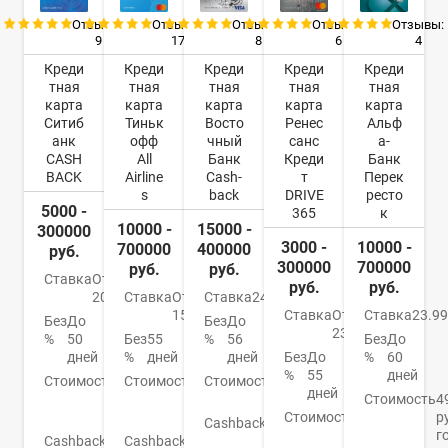
Отзывы:
Отзывы:
Отзывы:
Отзывы:
Отзывы:
9
17
8
6
4
Креди
Креди
Креди
Креди
Креди
тная
тная
тная
тная
тная
карта
карта
карта
карта
карта
Ситиб
Тиньк
Восто
Ренес
Альф
анк
офф
чный
санс
а-
CASH
All
Банк
Креди
Банк
BACK
Airline
Cash-
т
Перек
s
back
DRIVE
ресто
5000 -
365
к
10000 -
15000 -
300000
3000 -
10000 -
700000
400000
руб.
300000
700000
руб.
руб.
Ставка
От
руб.
руб.
20.9%
Ставка
От
Ставка
24%
15%
Ставка
От
Ставка
23.9
Без
До
Без
До
23.9%
%
50
Без
55
%
56
Без
До
дней
%
дней
дней
Без
До
%
60
%
55
дней
Стоимость
До
Стоимость
1
Стоимость
0
дней
950
890
руб.
Стоимость
4
руб.
руб.
Стоимость
От
р
Cashback
1-
0
г
Cashback
До
Cashback
1-
15%