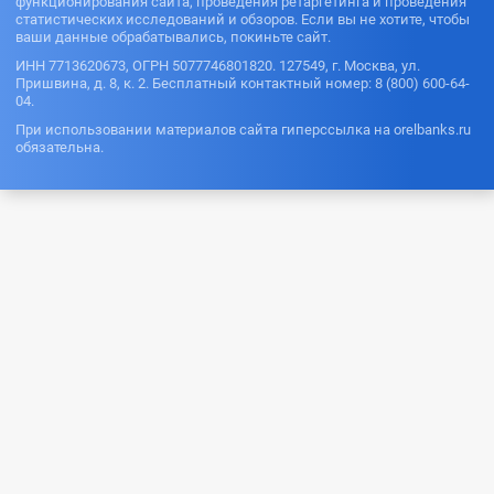
функционирования сайта, проведения ретаргетинга и проведения
статистических исследований и обзоров. Если вы не хотите, чтобы
ваши данные обрабатывались, покиньте сайт.
ИНН 7713620673, ОГРН 5077746801820. 127549, г. Москва, ул.
Пришвина, д. 8, к. 2. Бесплатный контактный номер: 8 (800) 600-64-
04.
При использовании материалов сайта гиперссылка на orelbanks.ru
обязательна.