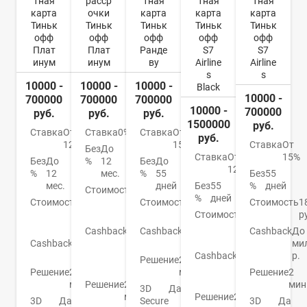
тная
расср
тная
тная
тная
карта
очки
карта
карта
карта
Тиньк
Тиньк
Тиньк
Тиньк
Тиньк
офф
офф
офф
офф
офф
Плат
Плат
Ранде
S7
S7
инум
инум
ву
Airline
Airline
s
s
10000 -
10000 -
10000 -
Black
10000 -
700000
700000
700000
10000 -
700000
руб.
руб.
руб.
1500000
руб.
Ставка
От
Ставка
0%
Ставка
От
руб.
12%
15%
Ставка
От
Без
До
Ставка
От
15%
Без
До
%
12
Без
До
12%
%
12
мес.
%
55
Без
55
мес.
дней
Без
55
%
дней
Стоимость
От
%
дней
Стоимость
0
0
Стоимость
990
Стоимость
1
руб./
руб.
руб.
Стоимость
7990
р
год
р./
Cashback
От
Cashback
1-
Cashback
До
год
Cashback
До
1
10%
ми
30%
до
Cashback
2-4
р.
Решение
2
30%
мили/60
Решение
2
мин.
Решение
2
р.
мин.
Решение
2
мин
3D
Да
мин.
Решение
2
3D
Да
Secure
3D
Да