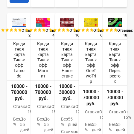
Отзывы:
Отзывы:
Отзывы:
Отзывы:
Отзывы:
2
4
16
6
18
Креди
Креди
Креди
Креди
Креди
тная
тная
тная
тная
тная
карта
карта
карта
карта
карта
Тиньк
Тиньк
Тиньк
Тиньк
Тиньк
офф
офф
офф
офф
офф
Lamo
Магн
Наше
OneT
Перек
da
ит
ствие
woTri
ресто
p
к
10000 -
10000 -
10000 -
10000 -
10000 -
700000
700000
300000
700000
700000
руб.
руб.
руб.
руб.
руб.
Ставка
От
Ставка
От
Ставка
От
15%
15%
12%
Ставка
От
Ставка
От
15%
15%
Без
До
Без
До
Без
55
%
55
%
55
%
дней
Без
55
Без
55
дней
дней
%
дней
%
дней
Стоимость
590