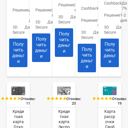
руб.
10%
30%
Cashback
До
Решение
30
Cashback
1-
7%
Решение
До
Решение
2
мин.
10%
1
мин.
Решение
1-2
3D
Да
дня
Решение
1
дня
3D
Да
Secure
час
3D
Да
Secure
3D
Да
Secure
3D
Да
Secure
Полу
Secure
Полу
чить
Полу
Полу
чить
деньг
Полу
чить
чить
деньг
и
чить
деньг
деньг
и
деньг
и
и
и
Отзывы:
Отзывы:
Отзывы:
11
20
19
Креди
Креди
Карта
тная
тная
расср
карта
карта
очки
Откр
Экспо
Своб