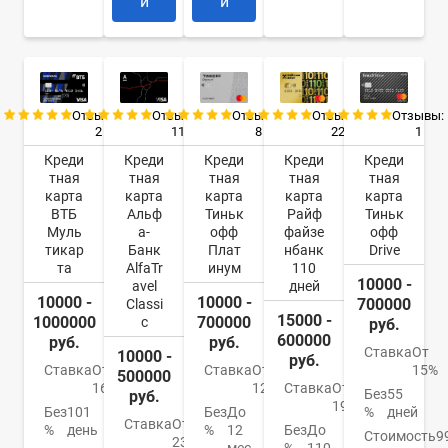
и
и
Отзывы:
Отзывы:
Отзывы:
Отзывы:
Отзывы:
2
11
8
22
1
Креди
Креди
Креди
Креди
Креди
тная
тная
тная
тная
тная
карта
карта
карта
карта
карта
ВТБ
Альф
Тиньк
Райф
Тиньк
Муль
а-
офф
файзе
офф
тикар
Банк
Плат
нбанк
Drive
та
AlfaTr
инум
110
10000 -
avel
дней
10000 -
10000 -
700000
Classi
15000 -
1000000
700000
c
руб.
600000
руб.
руб.
Ставка
От
10000 -
руб.
Ставка
От
Ставка
От
15%
500000
16%
12%
Ставка
От
Без
55
руб.
19%
Без
101
Без
До
%
дней
Ставка
От
%
день
%
12
Без
До
Стоимость
9
23%
мес.
%
110