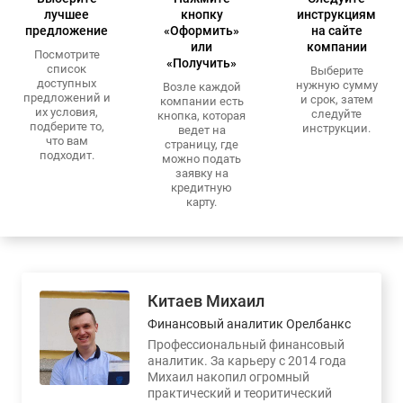
лучшее
кнопку
инструкциям
предложение
«Оформить»
на сайте
или
компании
Посмотрите
«Получить»
список
Выберите
доступных
нужную сумму
Возле каждой
предложений и
и срок, затем
компании есть
их условия,
следуйте
кнопка, которая
подберите то,
инструкции.
ведет на
что вам
страницу, где
подходит.
можно подать
заявку на
кредитную
карту.
Китаев Михаил
Финансовый аналитик Орелбанкс
Профессиональный финансовый
аналитик. За карьеру с 2014 года
Михаил накопил огромный
практический и теоритический