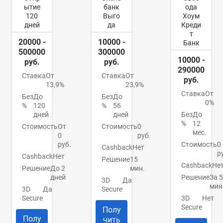
ытие
банк
ода
120
Выго
Хоум
дней
да
Креди
т
20000 -
10000 -
Банк
500000
300000
10000 -
руб.
руб.
290000
Ставка
От
Ставка
От
руб.
13,9%
23,9%
Ставка
От
Без
До
Без
До
0%
%
120
%
56
дней
дней
Без
До
%
12
Стоимость
От
Стоимость
0
мес.
0
руб.
руб.
Стоимость
0
Cashback
Нет
р
Cashback
Нет
Решение
15
Cashback
Не
Решение
До 2
мин.
дней
Решение
За 5
3D
Да
мин
3D
Да
Secure
Secure
3D
Нет
Secure
Полу
Полу
чить