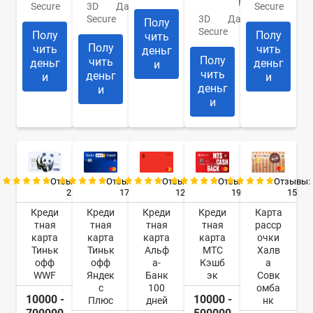
мин.
Secure
3D
Да
Secure
Secure
3D
Да
Полу
Secure
Полу
Полу
чить
Полу
чить
чить
деньг
Полу
чить
деньг
деньг
и
чить
деньг
и
и
деньг
и
и
Отзывы:
Отзывы:
Отзывы:
Отзывы:
Отзывы:
2
17
12
19
15
Креди
Креди
Креди
Креди
Карта
тная
тная
тная
тная
расср
карта
карта
карта
карта
очки
Тиньк
Тиньк
Альф
МТС
Халв
офф
офф
а-
Кэшб
а
WWF
Яндек
Банк
эк
Совк
с
100
омба
10000 -
10000 -
Плюс
дней
нк