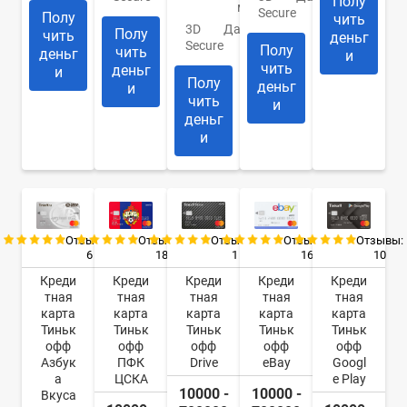
Полу
мин.
Secure
Полу
чить
3D
Да
Полу
чить
деньг
Secure
Полу
чить
деньг
и
чить
деньг
и
Полу
деньг
и
чить
и
деньг
и
Отзывы:
Отзывы:
Отзывы:
Отзывы:
Отзывы:
6
18
16
10
1
Креди
Креди
Креди
Креди
Креди
тная
тная
тная
тная
тная
карта
карта
карта
карта
карта
Тиньк
Тиньк
Тиньк
Тиньк
Тиньк
офф
офф
офф
офф
офф
Азбук
ПФК
eBay
Googl
Drive
а
ЦСКА
e Play
10000 -
10000 -
Вкуса