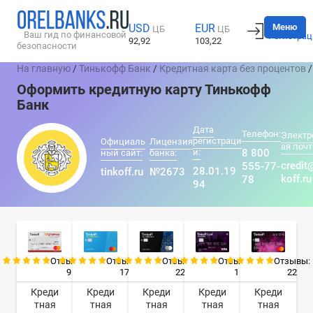
Вход
Меню
USD
EUR
ЦБ
ЦБ
Ваш гид по финансовой
Регистрац
92,92
103,22
безопасности
На главную
/
Тинькофф Банк
/
Кредитная карта без процентов
/
Оформить кредитную карту Тинькофф
Банк
Дата
Телефон:
Электр
регистраци
Официаль
Лицензия
ая почт
и:
8 800
ный сайт:
банка:
credit
555-77-
28.01.19
tinkoff.ru
№2673
koff.ru
78
94
Отзывы:
Отзывы:
Отзывы:
Отзывы:
Отзывы:
9
17
22
1
22
Креди
Креди
Креди
Креди
Креди
тная
тная
тная
тная
тная