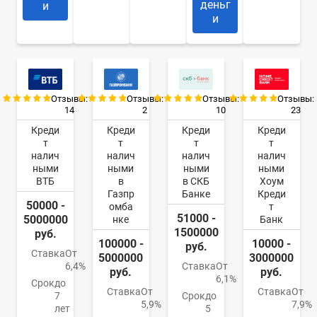
деньг
и
и
Отзывы:
Отзывы:
Отзывы:
Отзывы:
14
2
10
23
Креди
Креди
Креди
Креди
т
т
т
т
налич
налич
налич
налич
ными
ными
ными
ными
ВТБ
в
в СКБ
Хоум
Газпр
Банке
Креди
50000 -
омба
т
51000 -
5000000
нке
Банк
1500000
руб.
100000 -
10000 -
руб.
Ставка
От
5000000
3000000
6,4%
Ставка
От
руб.
руб.
6,1%
Срок
до
Ставка
От
Ставка
От
7
Срок
до
5,9%
7,9%
лет
5