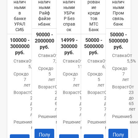
налич
налич
налич
рован
налич
ными
ными
ными
ие
ными
в
Райф
УБРи
креди
Пром
банке
файзе
Р Без
тов
связь
УРАЛ
нбанк
справ
МТС
банк
СИБ
ок
Банк
90000 -
50000 -
100000 -
14999 -
50000 -
2000000
5000000
3000000
300000
5000000
руб.
руб.
руб.
руб.
руб.
Ставка
От
Ставка
От
Ставка
От
7,99%
Ставка
От
Ставка
От
5,5%
5,5%
11%
6,9%
Срок
до
Срок
до
Срок
до
5
Срок
до
Срок
до
7
7
лет
7
5
лет
лет
лет
лет
Возраст
От
Возраст
От
Возраст
От
23
Возраст
От
Возраст
От
23
23
до
19
20
до
до
67
до
до
65
70
лет
75
70
лет
лет
лет
лет
Решение
От 2
Решение
5
Решение
От 10
минут
Решение
15
Решение
От 15
мин
минут
минут
минут
Полу
Полу