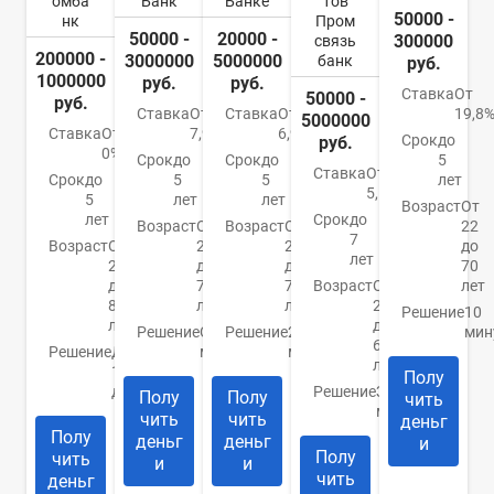
омба
Банк
Банке
тов
50000 -
нк
Пром
50000 -
20000 -
300000
связь
200000 -
3000000
5000000
банк
руб.
1000000
руб.
руб.
Ставка
От
50000 -
руб.
Ставка
От
Ставка
От
19,8
5000000
Ставка
От
7,9%
6,9%
Срок
до
руб.
0%
Срок
до
Срок
до
5
Ставка
От
Срок
до
5
5
лет
5,5%
5
лет
лет
Возраст
От
лет
Срок
до
Возраст
От
Возраст
От
22
7
Возраст
От
21
20
до
лет
20
до
до
70
до
70
70
Возраст
От
лет
85
лет
лет
23
Решение
10
лет
до
Решение
От 15
Решение
2
мин
65
Решение
До
минут
минуты
лет
1
Полу
дня
Решение
За 5
Полу
Полу
чить
минут
чить
чить
деньг
Полу
деньг
деньг
и
Полу
чить
и
и
чить
деньг