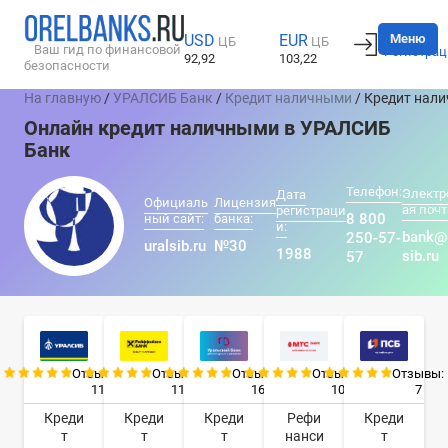
Вход
Меню
USD
EUR
ЦБ
ЦБ
Ваш гид по финансовой
Регистрац
92,92
103,22
безопасности
На главную
/
УРАЛСИБ Банк
/
Кредит наличными
/ Кредит нал
Онлайн кредит наличными в УРАЛСИБ
Банк
Телефон:
Электр
Дата
Официаль
Лицензия
ая почт
регистраци
8 800
ный сайт:
банка:
и:
bank@
250-57-
uralsib.ru
№30
1988
sib.ru
57
Отзывы:
Отзывы:
Отзывы:
Отзывы:
Отзывы:
11
11
16
10
7
Креди
Креди
Креди
Рефи
Креди
т
т
т
нанси
т