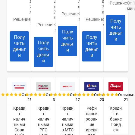
до
20
76
до
Решение
От 
75
до
лет
70
мин
лет
70
лет
Решение
От 30
лет
Решение
За 15
минут
Решение
От 10
Полу
минут
Решение
От 1
минут
чить
минуты
Полу
деньг
Полу
Полу
чить
и
Полу
чить
чить
деньг
чить
деньг
деньг
и
деньг
и
и
и
Отзывы:
Отзывы:
Отзывы:
Отзывы:
Отзывы:
25
3
17
23
21
Креди
Креди
Креди
Рефи
Креди
т
т
т
нанси
т в
налич
налич
налич
рован
банке
ными
ными
ными
ие
Пойд
Совк
РГС
в МТС
креди
ем