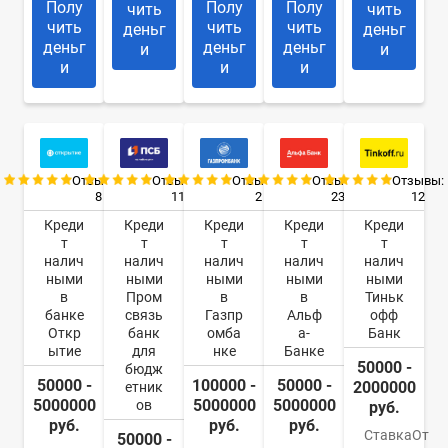
Полу
Полу
Полу
чить
чить
чить
чить
чить
деньг
деньг
деньг
деньг
деньг
и
и
и
и
и
Отзывы:
Отзывы:
Отзывы:
Отзывы:
Отзывы:
8
11
2
23
12
Креди
Креди
Креди
Креди
Креди
т
т
т
т
т
налич
налич
налич
налич
налич
ными
ными
ными
ными
ными
в
Пром
в
в
Тиньк
банке
связь
Газпр
Альф
офф
Откр
банк
омба
а-
Банк
ытие
для
нке
Банке
50000 -
бюдж
50000 -
100000 -
50000 -
2000000
етник
5000000
5000000
5000000
ов
руб.
руб.
руб.
руб.
Ставка
От
50000 -