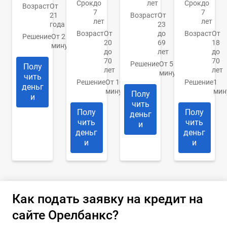
Срок
до
лет
Срок
до
Возраст
От
7
7
21
Возраст
От
лет
лет
года
23
Возраст
От
до
Возраст
От
Решение
От 2
20
69
18
минут
до
лет
до
70
70
Решение
От 5
Полу
лет
лет
минут
чить
Решение
От 10
Решение
1
деньг
минут
мин
Полу
и
чить
Полу
Полу
деньг
чить
чить
и
деньг
деньг
и
и
Как подать заявку на кредит на
сайте Орелбанкс?