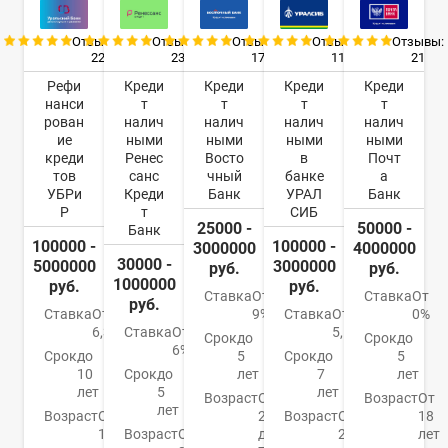
Отзывы:
Отзывы:
Отзывы:
Отзывы:
Отзывы:
22
23
17
11
21
Рефи
Креди
Креди
Креди
Креди
нанси
т
т
т
т
рован
налич
налич
налич
налич
ие
ными
ными
ными
ными
креди
Ренес
Восто
в
Почт
тов
санс
чный
банке
а
УБРи
Креди
Банк
УРАЛ
Банк
Р
т
СИБ
25000 -
50000 -
Банк
100000 -
100000 -
3000000
4000000
30000 -
5000000
3000000
руб.
руб.
1000000
руб.
руб.
Ставка
От
Ставка
От
руб.
Ставка
От
9%
Ставка
От
0%
6,3%
Ставка
От
5,5%
Срок
до
Срок
до
6%
Срок
до
5
Срок
до
5
10
Срок
до
лет
7
лет
лет
5
лет
Возраст
От
Возраст
От
лет
Возраст
От
21
Возраст
От
18
19
Возраст
От
до
23
лет