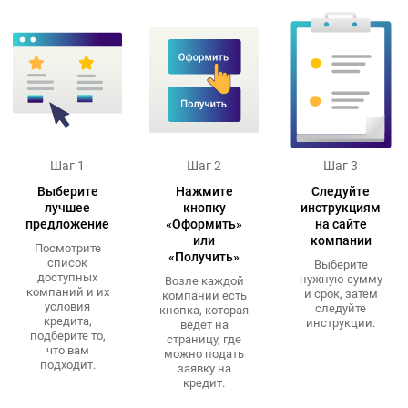
Шаг 1
Шаг 2
Шаг 3
Выберите
Нажмите
Следуйте
лучшее
кнопку
инструкциям
предложение
«Оформить»
на сайте
или
компании
Посмотрите
«Получить»
список
Выберите
доступных
нужную сумму
Возле каждой
компаний и их
и срок, затем
компании есть
условия
следуйте
кнопка, которая
кредита,
инструкции.
ведет на
подберите то,
страницу, где
что вам
можно подать
подходит.
заявку на
кредит.