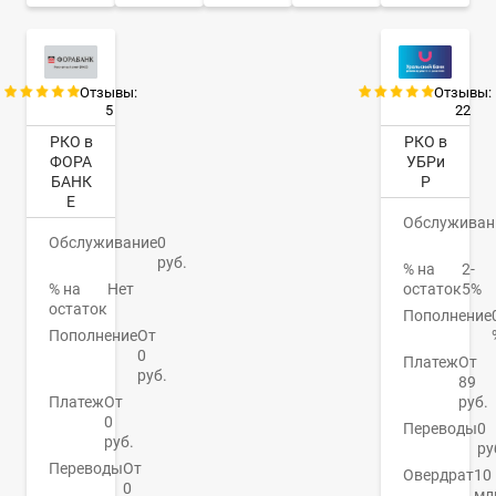
Отзывы:
Отзывы:
5
22
РКО в
РКО в
ФОРА
УБРи
БАНК
Р
Е
Обслуживан
Обслуживание
0
руб.
% на
2-
% на
Нет
остаток
5%
остаток
Пополнение
Пополнение
От
0
Платеж
От
руб.
89
Платеж
От
руб.
0
Переводы
0
руб.
ру
Переводы
От
Овердрат
10
0
мл