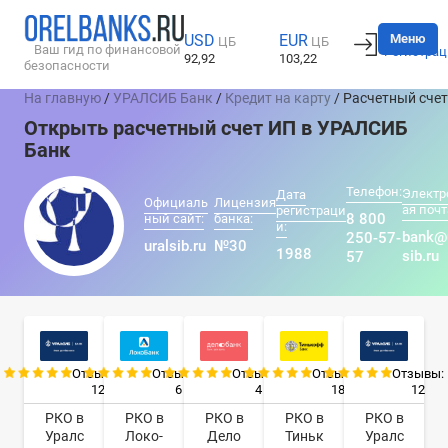
Вход
Меню
USD
EUR
ЦБ
ЦБ
Ваш гид по финансовой
Регистрац
92,92
103,22
безопасности
На главную
/
УРАЛСИБ Банк
/
Кредит на карту
/ Расчетный счет
Открыть расчетный счет ИП в УРАЛСИБ
Банк
Телефон:
Электр
Дата
Официаль
Лицензия
ая почт
регистраци
8 800
ный сайт:
банка:
и:
bank@
250-57-
uralsib.ru
№30
1988
sib.ru
57
Отзывы:
Отзывы:
Отзывы:
Отзывы:
Отзывы:
12
6
4
18
12
РКО в
РКО в
РКО в
РКО в
РКО в
Уралс
Локо-
Дело
Тиньк
Уралс