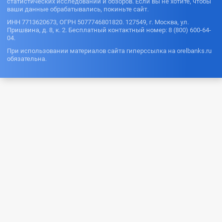
статистических исследований и обзоров. Если вы не хотите, чтобы
ваши данные обрабатывались, покиньте сайт.
ИНН 7713620673, ОГРН 5077746801820. 127549, г. Москва, ул.
Пришвина, д. 8, к. 2. Бесплатный контактный номер: 8 (800) 600-64-
04.
При использовании материалов сайта гиперссылка на orelbanks.ru
обязательна.