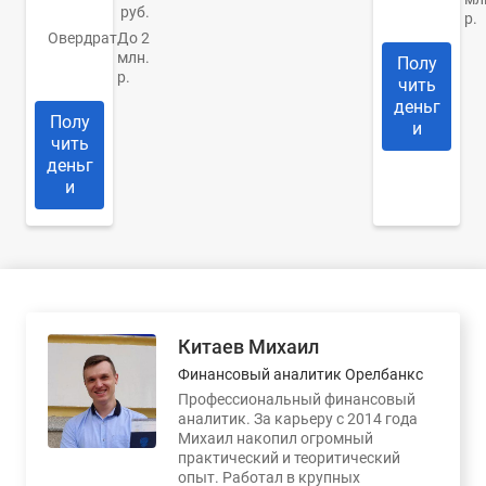
руб.
р.
Овердрат
До 2
млн.
Полу
р.
чить
деньг
Полу
и
чить
деньг
и
Китаев Михаил
Финансовый аналитик Орелбанкс
Профессиональный финансовый
аналитик. За карьеру с 2014 года
Михаил накопил огромный
практический и теоритический
опыт. Работал в крупных