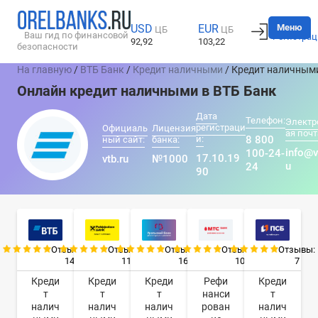
Вход
Меню
USD
EUR
ЦБ
ЦБ
Ваш гид по финансовой
Регистрац
92,92
103,22
безопасности
На главную
/
ВТБ Банк
/
Кредит наличными
/ Кредит наличным
Онлайн кредит наличными в ВТБ Банк
Дата
Телефон:
Электр
регистраци
Официаль
Лицензия
ая почт
и:
8 800
ный сайт:
банка:
info@v
100-24-
17.10.19
vtb.ru
№1000
u
24
90
Отзывы:
Отзывы:
Отзывы:
Отзывы:
Отзывы:
14
11
16
10
7
Креди
Креди
Креди
Рефи
Креди
т
т
т
нанси
т
налич
налич
налич
рован
налич