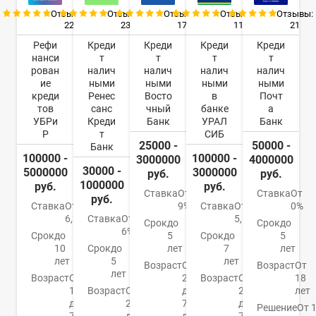
Отзывы:
Отзывы:
Отзывы:
Отзывы:
Отзывы:
22
23
17
11
21
Рефи
Креди
Креди
Креди
Креди
нанси
т
т
т
т
рован
налич
налич
налич
налич
ие
ными
ными
ными
ными
креди
Ренес
Восто
в
Почт
тов
санс
чный
банке
а
УБРи
Креди
Банк
УРАЛ
Банк
Р
т
СИБ
25000 -
50000 -
Банк
100000 -
100000 -
3000000
4000000
30000 -
5000000
3000000
руб.
руб.
1000000
руб.
руб.
Ставка
От
Ставка
От
руб.
Ставка
От
9%
Ставка
От
0%
6,3%
Ставка
От
5,5%
Срок
до
Срок
до
6%
Срок
до
5
Срок
до
5
10
Срок
до
лет
7
лет
лет
5
лет
Возраст
От
Возраст
От
лет
Возраст
От
21
Возраст
От
18
19
Возраст
От
до
23
лет
до
20
76
до
Решение
От 