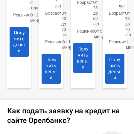
7
7
21
Возраст
От
лет
лет
года
23
Возраст
От
до
Возраст
От
Решение
От 2
20
69
18
минут
до
лет
до
70
70
Решение
От 5
Полу
лет
лет
минут
чить
Решение
От 10
Решение
1
деньг
минут
мин
Полу
и
чить
Полу
Полу
деньг
чить
чить
и
деньг
деньг
и
и
Как подать заявку на кредит на
сайте Орелбанкс?