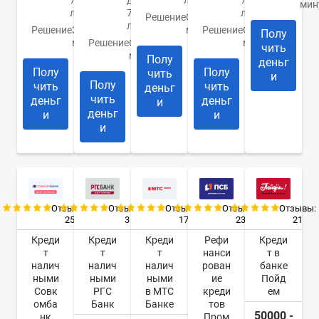
75
до
лет
70
мин
лет
70
лет
Решение
От 30
лет
Решение
За 15
минут
Решение
От 10
Полу
минут
Решение
От 1
минут
чить
минуты
Полу
деньг
Полу
Полу
чить
и
Полу
чить
чить
деньг
чить
деньг
деньг
и
деньг
и
и
и
Отзывы:
Отзывы:
Отзывы:
Отзывы:
Отзывы:
25
3
17
23
21
Креди
Креди
Креди
Рефи
Креди
т
т
т
нанси
т в
налич
налич
налич
рован
банке
ными
ными
ными
ие
Пойд
Совк
РГС
в МТС
креди
ем
омба
Банк
Банке
тов
50000 -
нк
Пром