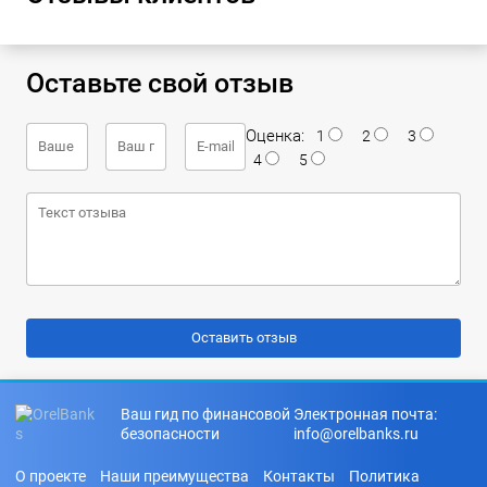
Оставьте свой отзыв
Оценка:
1
2
3
4
5
Ваш гид по финансовой
Электронная почта:
безопасности
info@orelbanks.ru
О проекте
Наши преимущества
Контакты
Политика