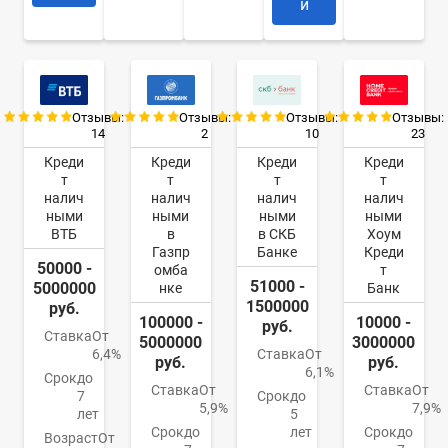
и
Отзывы:
Отзывы:
Отзывы:
Отзывы:
14
2
10
23
Креди
Креди
Креди
Креди
т
т
т
т
налич
налич
налич
налич
ными
ными
ными
ными
ВТБ
в
в СКБ
Хоум
Газпр
Банке
Креди
50000 -
омба
т
51000 -
5000000
нке
Банк
1500000
руб.
100000 -
10000 -
руб.
Ставка
От
5000000
3000000
6,4%
Ставка
От
руб.
руб.
6,1%
Срок
до
Ставка
От
Ставка
От
7
Срок
до
5,9%
7,9%
лет
5
Срок
до
лет
Срок
до
Возраст
От