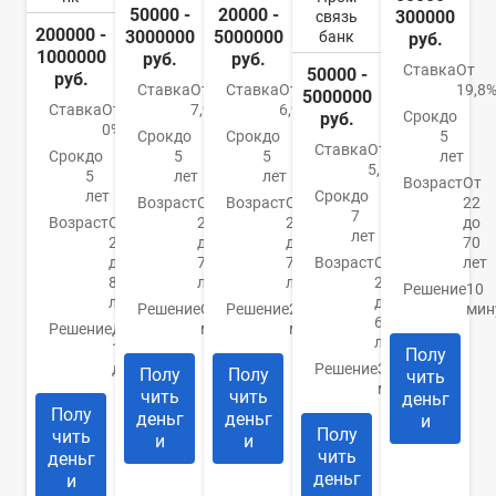
50000 -
20000 -
300000
связь
200000 -
3000000
5000000
банк
руб.
1000000
руб.
руб.
Ставка
От
50000 -
руб.
Ставка
От
Ставка
От
19,8
5000000
Ставка
От
7,9%
6,9%
Срок
до
руб.
0%
Срок
до
Срок
до
5
Ставка
От
Срок
до
5
5
лет
5,5%
5
лет
лет
Возраст
От
лет
Срок
до
Возраст
От
Возраст
От
22
7
Возраст
От
21
20
до
лет
20
до
до
70
до
70
70
Возраст
От
лет
85
лет
лет
23
Решение
10
лет
до
Решение
От 15
Решение
2
мин
65
Решение
До
минут
минуты
лет
1
Полу
дня
Решение
За 5
Полу
Полу
чить
минут
чить
чить
деньг
Полу
деньг
деньг
и
Полу
чить
и
и
чить
деньг
деньг
и