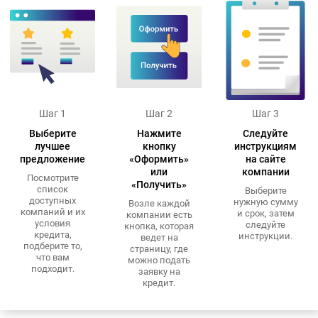
Шаг 1
Шаг 2
Шаг 3
Выберите
Нажмите
Следуйте
лучшее
кнопку
инструкциям
предложение
«Оформить»
на сайте
или
компании
Посмотрите
«Получить»
список
Выберите
доступных
нужную сумму
Возле каждой
компаний и их
и срок, затем
компании есть
условия
следуйте
кнопка, которая
кредита,
инструкции.
ведет на
подберите то,
страницу, где
что вам
можно подать
подходит.
заявку на
кредит.