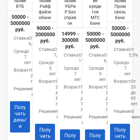
ными
ными
ными
ие
ными
ВТБ
Райф
УБРи
креди
Пром
файзе
Р Без
тов
связь
50000 -
нбанк
справ
МТС
банк
5000000
ок
Банк
90000 -
50000 -
руб.
14999 -
50000 -
2000000
5000000
Ставка
От
300000
5000000
руб.
руб.
6,4%
руб.
руб.
Ставка
От
Ставка
От
Срок
до
7,99%
Ставка
От
Ставка
От
5,5%
7
11%
6,9%
лет
Срок
до
Срок
до
5
Срок
до
Срок
до
7
Возраст
От
лет
7
5
лет
21
лет
лет
года
Возраст
От
Возраст
От
23
Возраст
От
Возраст
От
23
Решение
От 2
до
19
20
до
минут
67
до
до
65
лет
75
70
лет
Полу
лет
лет
Решение
От 2
Решение
5
чить
минут
Решение
15
Решение
От 15
мин
деньг
минут
минут
и
Полу
Полу
Полу
Полу
чить
чить