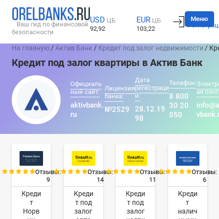
Вход
Меню
USD
EUR
ЦБ
ЦБ
Ваш гид по финансовой
Регистрац
92,92
103,22
безопасности
На главную
/
Актив Банк
/
Кредит под залог недвижимости
/ Кр
Кредит под залог квартиры в Актив Банк
Дата
Телефон:
Официаль
Электр
регистраци
Лицензия
ный сайт:
ая почт
и:
8 800
банка:
aktivbank.
info@a
30 20
28.12.19
№2529
ru
vbank.
050
98
Отзывы:
Отзывы:
Отзывы:
Отзывы:
9
14
11
6
Креди
Креди
Креди
Креди
т
т под
т под
т
Норв
залог
залог
налич