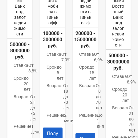
ик
авто
недви
ными
Банк
моби
жимо
Восто
под
ля в
сти в
чный
залог
Тиньк
Тиньк
Банк
недви
офф
офф
под
жимо
залог
100000 -
200000 -
сти
недви
3000000
15000000
жимо
500000 -
сти
руб.
руб.
8000000
Ставка
От
Ставка
От
500000 -
руб.
7,9%
6,9%
30000000
Ставка
От
Срок
до
Срок
до
руб.
8,8%
5
15
Ставка
От
Срок
до
лет
лет
8,9%
20
Возраст
От
Возраст
От
лет
Срок
до
18
18
20
Возраст
От
до
до
лет
21
70
70
до
лет
лет
Возраст
От
75
21
Решение
2
Решение
До
лет
до
минуты
1
70
Решение
1
дня
лет
день
Полу
Решение
От 