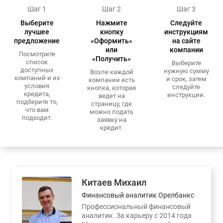
Шаг 1
Шаг 2
Шаг 3
Выберите
Нажмите
Следуйте
лучшее
кнопку
инструкциям
предложение
«Оформить»
на сайте
или
компании
Посмотрите
«Получить»
список
Выберите
доступных
нужную сумму
Возле каждой
компаний и их
и срок, затем
компании есть
условия
следуйте
кнопка, которая
кредита,
инструкции.
ведет на
подберите то,
страницу, где
что вам
можно подать
подходит.
заявку на
кредит.
Китаев Михаил
Финансовый аналитик Орелбанкс
Профессиональный финансовый
аналитик. За карьеру с 2014 года