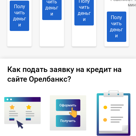
Полу
чить
мин
Полу
чить
деньг
чить
деньг
и
Полу
деньг
и
чить
и
деньг
и
Как подать заявку на кредит на
сайте Орелбанкс?