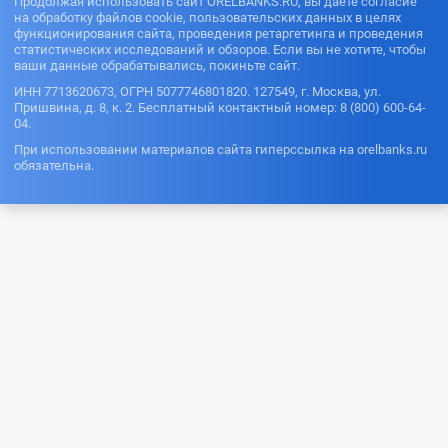
Продолжая использовать сайт ORELBANKS.RU, вы даете согласие
на обработку файлов cookie, пользовательских данных в целях
функционирования сайта, проведения ретаргетинга и проведения
статистических исследований и обзоров. Если вы не хотите, чтобы
ваши данные обрабатывались, покиньте сайт.
ИНН 7713620673, ОГРН 5077746801820. 127549, г. Москва, ул.
Пришвина, д. 8, к. 2. Бесплатный контактный номер: 8 (800) 600-64-
04.
При использовании материалов сайта гиперссылка на orelbanks.ru
обязательна.