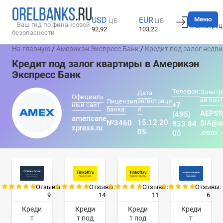
Вход
Меню
USD
EUR
ЦБ
ЦБ
Ваш гид по финансовой
Регистрац
92,92
103,22
безопасности
На главную
/
Америкэн Экспресс Банк
/
Кредит под залог недв
Кредит под залог квартиры в Америкэн
Экспресс Банк
Телефон:
Электр
Дата
Официаль
ая почт
регистраци
Лицензия
+7
ный сайт:
и:
банка:
AEPS
(495)
americane
15.12.20
№3460
SIA@a
933 84
xpress.ru
05
.com
00
Отзывы:
Отзывы:
Отзывы:
Отзывы:
9
14
11
6
Креди
Креди
Креди
Креди
т
т под
т под
т