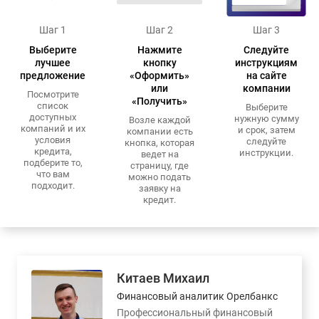
Шаг 1
Шаг 2
Шаг 3
Выберите
Нажмите
Следуйте
лучшее
кнопку
инструкциям
предложение
«Оформить»
на сайте
или
компании
Посмотрите
«Получить»
список
Выберите
доступных
нужную сумму
Возле каждой
компаний и их
и срок, затем
компании есть
условия
следуйте
кнопка, которая
кредита,
инструкции.
ведет на
подберите то,
страницу, где
что вам
можно подать
подходит.
заявку на
кредит.
Китаев Михаил
Финансовый аналитик Орелбанкс
Профессиональный финансовый