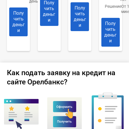
день
Полу
Решение
От 
Полу
чить
мин
Полу
чить
деньг
чить
деньг
и
Полу
деньг
и
чить
и
деньг
и
Как подать заявку на кредит на
сайте Орелбанкс?