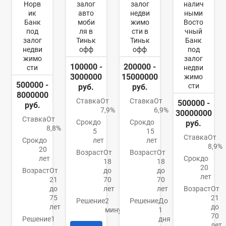
Норв
залог
залог
налич
ик
авто
недви
ными
Банк
моби
жимо
Восто
под
ля в
сти в
чный
залог
Тиньк
Тиньк
Банк
недви
офф
офф
под
жимо
залог
100000 -
200000 -
сти
недви
3000000
15000000
жимо
500000 -
сти
руб.
руб.
8000000
Ставка
От
Ставка
От
500000 -
руб.
7,9%
6,9%
30000000
Ставка
От
Срок
до
Срок
до
руб.
8,8%
5
15
Ставка
От
Срок
до
лет
лет
8,9%
20
Возраст
От
Возраст
От
лет
Срок
до
18
18
20
Возраст
От
до
до
лет
21
70
70
до
лет
лет
Возраст
От
75
21
Решение
2
Решение
До
лет
до
минуты
1
70
Решение
1
дня
лет