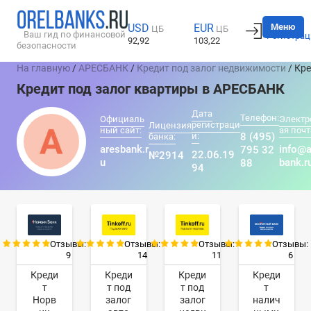
Вход
Меню
USD
EUR
ЦБ
ЦБ
Ваш гид по финансовой
Регистрац
92,92
103,22
безопасности
На главную
/
АРЕСБАНК
/
Кредит под залог недвижимости
/ Кр
Кредит под залог квартиры в АРЕСБАНК
Дата
Телефон:
Официаль
Электр
регистраци
Лицензия
ный сайт:
ая почт
и:
8 (495)
банка:
aresbank.r
info@a
795 32
22.06.19
№2914
u
bank.r
88
94
Отзывы:
Отзывы:
Отзывы:
Отзывы:
9
14
11
6
Креди
Креди
Креди
Креди
т
т под
т под
т
Норв
залог
залог
налич