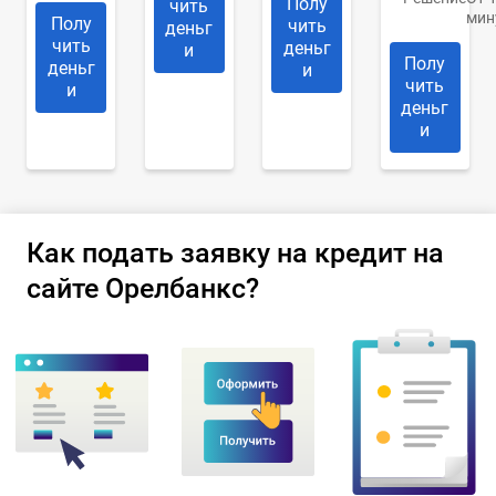
Полу
чить
мин
Полу
чить
деньг
чить
деньг
и
Полу
деньг
и
чить
и
деньг
и
Как подать заявку на кредит на
сайте Орелбанкс?