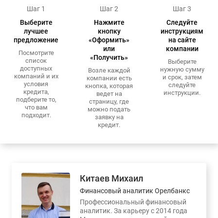
Шаг 1
Шаг 2
Шаг 3
Выберите
Нажмите
Следуйте
лучшее
кнопку
инструкциям
предложение
«Оформить»
на сайте
или
компании
Посмотрите
«Получить»
список
Выберите
доступных
нужную сумму
Возле каждой
компаний и их
и срок, затем
компании есть
условия
следуйте
кнопка, которая
кредита,
инструкции.
ведет на
подберите то,
страницу, где
что вам
можно подать
подходит.
заявку на
кредит.
Китаев Михаил
Финансовый аналитик Орелбанкс
Профессиональный финансовый
аналитик. За карьеру с 2014 года