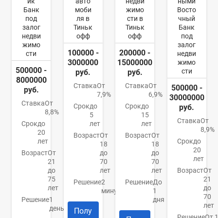
ик
авто
недви
ными
Банк
моби
жимо
Восто
под
ля в
сти в
чный
залог
Тиньк
Тиньк
Банк
недви
офф
офф
под
жимо
залог
100000 -
200000 -
сти
недви
3000000
15000000
жимо
500000 -
сти
руб.
руб.
8000000
Ставка
От
Ставка
От
500000 -
руб.
7,9%
6,9%
30000000
Ставка
От
Срок
до
Срок
до
руб.
8,8%
5
15
Ставка
От
Срок
до
лет
лет
8,9%
20
Возраст
От
Возраст
От
лет
Срок
до
18
18
20
Возраст
От
до
до
лет
21
70
70
до
лет
лет
Возраст
От
75
21
Решение
2
Решение
До
лет
до
минуты
1
70
Решение
1
дня
лет
день
Полу
Решение
От 