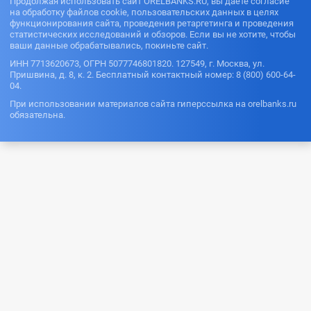
Продолжая использовать сайт ORELBANKS.RU, вы даете согласие
на обработку файлов cookie, пользовательских данных в целях
функционирования сайта, проведения ретаргетинга и проведения
статистических исследований и обзоров. Если вы не хотите, чтобы
ваши данные обрабатывались, покиньте сайт.
ИНН 7713620673, ОГРН 5077746801820. 127549, г. Москва, ул.
Пришвина, д. 8, к. 2. Бесплатный контактный номер: 8 (800) 600-64-
04.
При использовании материалов сайта гиперссылка на orelbanks.ru
обязательна.