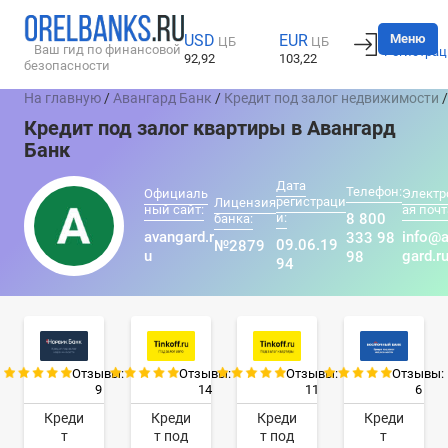
Вход
Меню
USD
EUR
ЦБ
ЦБ
Ваш гид по финансовой
Регистрац
92,92
103,22
безопасности
На главную
/
Авангард Банк
/
Кредит под залог недвижимости
/
Кредит под залог квартиры в Авангард
Банк
Дата
Телефон:
Официаль
Электр
регистраци
Лицензия
ный сайт:
ая почт
и:
8 800
банка:
avangard.r
info@
333 98
09.06.19
№2879
u
gard.r
98
94
Отзывы:
Отзывы:
Отзывы:
Отзывы:
9
14
11
6
Креди
Креди
Креди
Креди
т
т под
т под
т