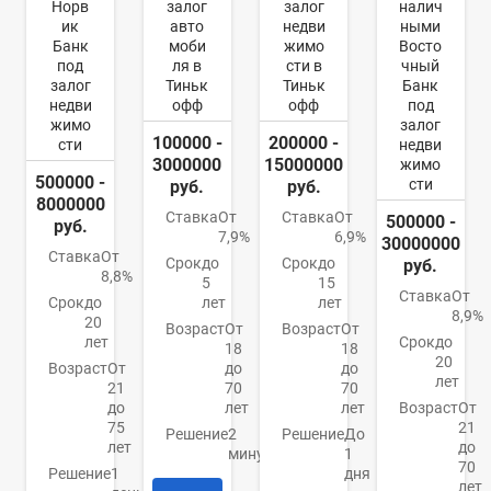
Норв
залог
залог
налич
ик
авто
недви
ными
Банк
моби
жимо
Восто
под
ля в
сти в
чный
залог
Тиньк
Тиньк
Банк
недви
офф
офф
под
жимо
залог
100000 -
200000 -
сти
недви
3000000
15000000
жимо
500000 -
сти
руб.
руб.
8000000
Ставка
От
Ставка
От
500000 -
руб.
7,9%
6,9%
30000000
Ставка
От
Срок
до
Срок
до
руб.
8,8%
5
15
Ставка
От
Срок
до
лет
лет
8,9%
20
Возраст
От
Возраст
От
лет
Срок
до
18
18
20
Возраст
От
до
до
лет
21
70
70
до
лет
лет
Возраст
От
75
21
Решение
2
Решение
До
лет
до
минуты
1
70
Решение
1
дня
лет