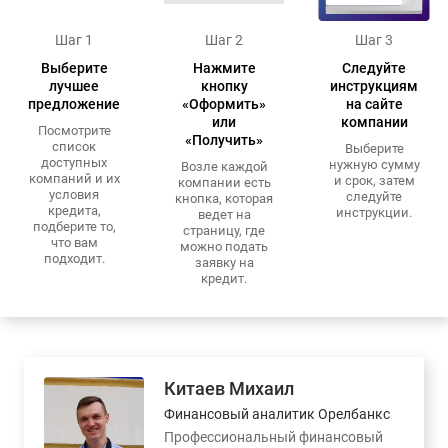
Шаг 1
Шаг 2
Шаг 3
Выберите
Нажмите
Следуйте
лучшее
кнопку
инструкциям
предложение
«Оформить»
на сайте
или
компании
Посмотрите
«Получить»
список
Выберите
доступных
нужную сумму
Возле каждой
компаний и их
и срок, затем
компании есть
условия
следуйте
кнопка, которая
кредита,
инструкции.
ведет на
подберите то,
страницу, где
что вам
можно подать
подходит.
заявку на
кредит.
Китаев Михаил
Финансовый аналитик Орелбанкс
Профессиональный финансовый