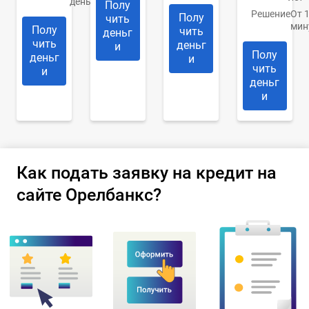
день
Полу
Решение
От 
Полу
чить
мин
Полу
чить
деньг
чить
деньг
и
Полу
деньг
и
чить
и
деньг
и
Как подать заявку на кредит на
сайте Орелбанкс?