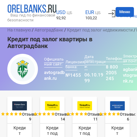
Вход
Меню
USD
EUR
ЦБ
ЦБ
Ваш гид по финансовой
Регистрац
92,92
103,22
безопасности
На главную
/
Автоградбанк
/
Кредит под залог недвижимости
/
Кредит под залог квартиры в
Автоградбанк
Электр
Дата
Телефон:
Официаль
ая почт
регистраци
Лицензия
ный сайт:
и:
8 800
банка:
agban
avtogradb
2005
06.10.19
№1455
vtogra
ank.ru
245
99
nk.ru
Отзывы:
Отзывы:
Отзывы:
Отзывы:
9
14
11
6
Креди
Креди
Креди
Креди
т
т под
т под
т