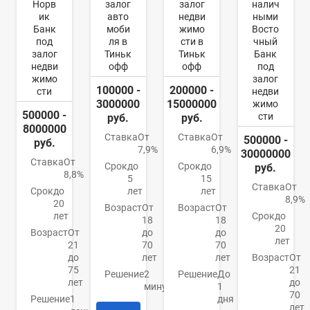
Норв
залог
залог
налич
ик
авто
недви
ными
Банк
моби
жимо
Восто
под
ля в
сти в
чный
залог
Тиньк
Тиньк
Банк
недви
офф
офф
под
жимо
залог
100000 -
200000 -
сти
недви
3000000
15000000
жимо
500000 -
сти
руб.
руб.
8000000
Ставка
От
Ставка
От
500000 -
руб.
7,9%
6,9%
30000000
Ставка
От
Срок
до
Срок
до
руб.
8,8%
5
15
Ставка
От
Срок
до
лет
лет
8,9%
20
Возраст
От
Возраст
От
лет
Срок
до
18
18
20
Возраст
От
до
до
лет
21
70
70
до
лет
лет
Возраст
От
75
21
Решение
2
Решение
До
лет
до
минуты
1
70
Решение
1
дня
лет