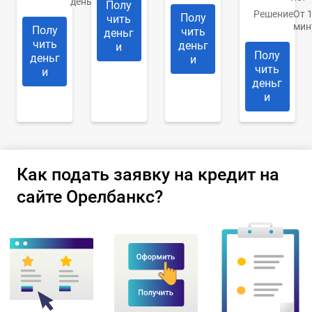
день
Полу
Решение
От 
Полу
чить
мин
Полу
чить
деньг
чить
деньг
и
Полу
деньг
и
чить
и
деньг
и
Как подать заявку на кредит на
сайте Орелбанкс?