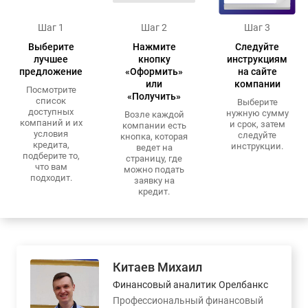
Шаг 1
Шаг 2
Шаг 3
Выберите
Нажмите
Следуйте
лучшее
кнопку
инструкциям
предложение
«Оформить»
на сайте
или
компании
Посмотрите
«Получить»
список
Выберите
доступных
нужную сумму
Возле каждой
компаний и их
и срок, затем
компании есть
условия
следуйте
кнопка, которая
кредита,
инструкции.
ведет на
подберите то,
страницу, где
что вам
можно подать
подходит.
заявку на
кредит.
Китаев Михаил
Финансовый аналитик Орелбанкс
Профессиональный финансовый