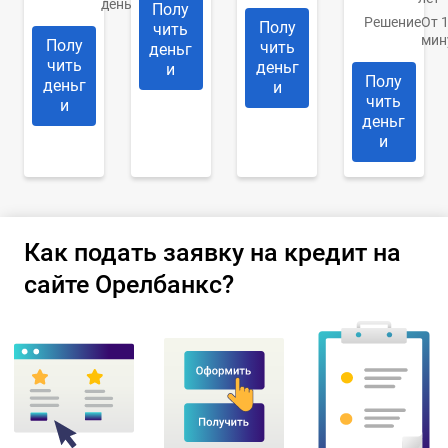
день
Полу
Решение
От 
Полу
чить
мин
Полу
чить
деньг
чить
деньг
и
Полу
деньг
и
чить
и
деньг
и
Как подать заявку на кредит на
сайте Орелбанкс?