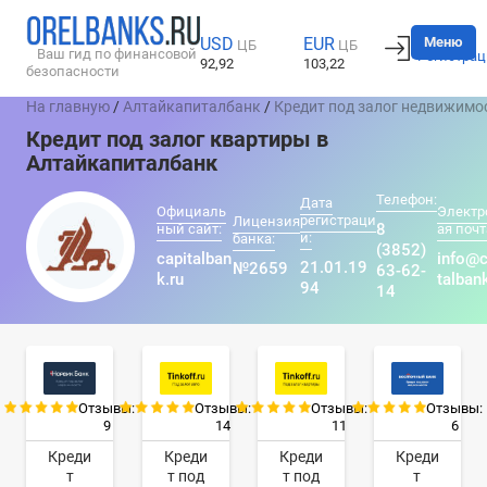
Вход
Меню
USD
EUR
ЦБ
ЦБ
Ваш гид по финансовой
Регистрац
92,92
103,22
безопасности
На главную
/
Алтайкапиталбанк
/
Кредит под залог недвижимо
Кредит под залог квартиры в
Алтайкапиталбанк
Телефон:
Дата
Официаль
Электр
регистраци
Лицензия
8
ный сайт:
ая почт
и:
банка:
(3852)
capitalban
info@c
21.01.19
№2659
63-62-
k.ru
talban
94
14
Отзывы:
Отзывы:
Отзывы:
Отзывы:
9
14
11
6
Креди
Креди
Креди
Креди
т
т под
т под
т