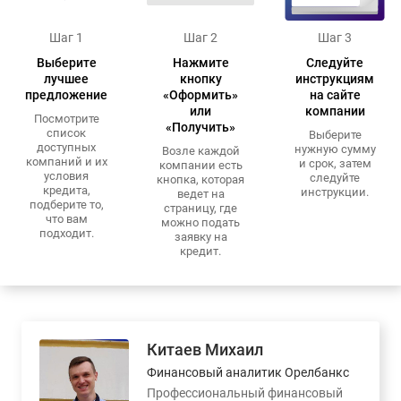
Шаг 1
Шаг 2
Шаг 3
Выберите
Нажмите
Следуйте
лучшее
кнопку
инструкциям
предложение
«Оформить»
на сайте
или
компании
Посмотрите
«Получить»
список
Выберите
доступных
нужную сумму
Возле каждой
компаний и их
и срок, затем
компании есть
условия
следуйте
кнопка, которая
кредита,
инструкции.
ведет на
подберите то,
страницу, где
что вам
можно подать
подходит.
заявку на
кредит.
Китаев Михаил
Финансовый аналитик Орелбанкс
Профессиональный финансовый