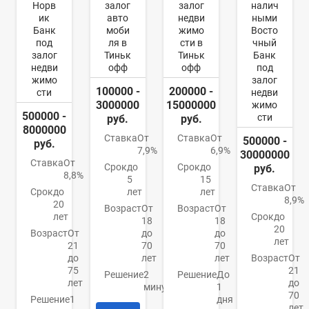
Норв
залог
залог
налич
ик
авто
недви
ными
Банк
моби
жимо
Восто
под
ля в
сти в
чный
залог
Тиньк
Тиньк
Банк
недви
офф
офф
под
жимо
залог
100000 -
200000 -
сти
недви
3000000
15000000
жимо
500000 -
сти
руб.
руб.
8000000
Ставка
От
Ставка
От
500000 -
руб.
7,9%
6,9%
30000000
Ставка
От
Срок
до
Срок
до
руб.
8,8%
5
15
Ставка
От
Срок
до
лет
лет
8,9%
20
Возраст
От
Возраст
От
лет
Срок
до
18
18
20
Возраст
От
до
до
лет
21
70
70
до
лет
лет
Возраст
От
75
21
Решение
2
Решение
До
лет
до
минуты
1
70
Решение
1
дня
лет