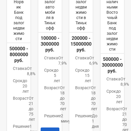
Норв
залог
залог
налич
ик
авто
недви
ными
Банк
моби
жимо
Восто
под
ля в
сти в
чный
залог
Тиньк
Тиньк
Банк
недви
офф
офф
под
жимо
залог
100000 -
200000 -
сти
недви
3000000
15000000
жимо
500000 -
сти
руб.
руб.
8000000
Ставка
От
Ставка
От
500000 -
руб.
7,9%
6,9%
30000000
Ставка
От
Срок
до
Срок
до
руб.
8,8%
5
15
Ставка
От
Срок
до
лет
лет
8,9%
20
Возраст
От
Возраст
От
лет
Срок
до
18
18
20
Возраст
От
до
до
лет
21
70
70
до
лет
лет
Возраст
От
75
21
Решение
2
Решение
До
лет
до
минуты
1
70
Решение
1
дня
лет