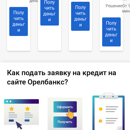
день
Полу
Решение
От 
Полу
чить
мин
Полу
чить
деньг
чить
деньг
и
Полу
деньг
и
чить
и
деньг
и
Как подать заявку на кредит на
сайте Орелбанкс?