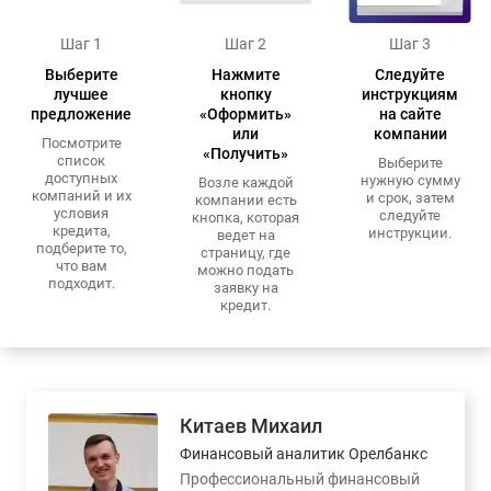
Шаг 1
Шаг 2
Шаг 3
Выберите
Нажмите
Следуйте
лучшее
кнопку
инструкциям
предложение
«Оформить»
на сайте
или
компании
Посмотрите
«Получить»
список
Выберите
доступных
нужную сумму
Возле каждой
компаний и их
и срок, затем
компании есть
условия
следуйте
кнопка, которая
кредита,
инструкции.
ведет на
подберите то,
страницу, где
что вам
можно подать
подходит.
заявку на
кредит.
Китаев Михаил
Финансовый аналитик Орелбанкс
Профессиональный финансовый