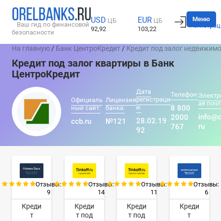
Вход
Меню
USD
EUR
ЦБ
ЦБ
Ваш гид по финансовой
Регистрац
92,92
103,22
безопасности
На главную
/
Банк ЦентроКредит
/
Кредит под залог недвижим
Кредит под залог квартиры в Банк
ЦентроКредит
Дата
Телефон:
Электр
регистраци
Официаль
Лицензия
ая почт
и:
8 800
ный сайт:
банка:
info@c
2000
28.02.19
ccb.ru
№121
ru
767
92
Отзывы:
Отзывы:
Отзывы:
Отзывы:
9
14
11
6
Креди
Креди
Креди
Креди
т
т под
т под
т