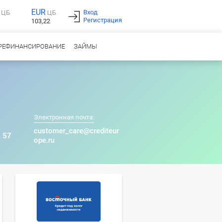
EUR
Вход
ЦБ
ЦБ
Регистрация
103,22
РЕФИНАНСИРОВАНИЕ
ЗАЙМЫ
Электронная почта:
customer_care@crediteur
 57
ope.ru