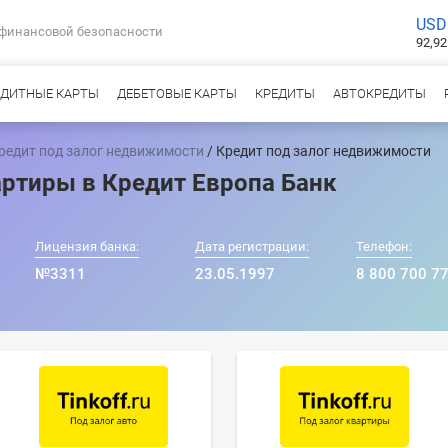
USD
 финансовой безопасности
92,92
ЕДИТНЫЕ КАРТЫ
ДЕБЕТОВЫЕ КАРТЫ
КРЕДИТЫ
АВТОКРЕДИТЫ
редит под залог недвижимости
/ Кредит под залог недвижимости
артиры в Кредит Европа Банк
Лицензия банка:
Дата регистрации:
Телефон:
№3311
23.05.1997
8 800 700 77