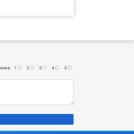
енка:
1
2
3
4
5