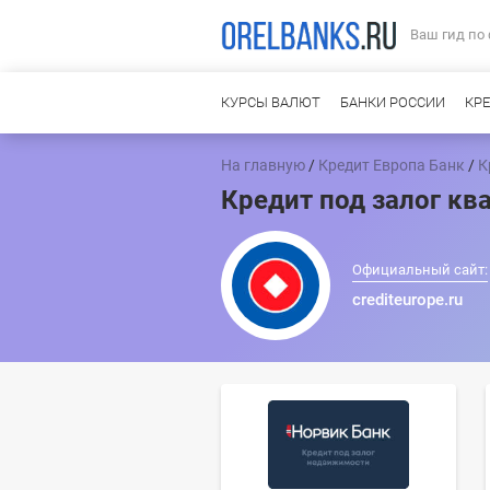
Ваш гид по
КУРСЫ ВАЛЮТ
БАНКИ РОССИИ
КР
На главную
/
Кредит Европа Банк
/
К
Кредит под залог кв
Официальный сайт:
crediteurope.ru