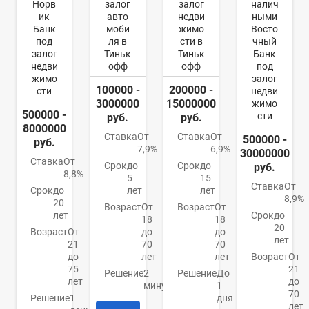
Норв
залог
залог
налич
ик
авто
недви
ными
Банк
моби
жимо
Восто
под
ля в
сти в
чный
залог
Тиньк
Тиньк
Банк
недви
офф
офф
под
жимо
залог
100000 -
200000 -
сти
недви
3000000
15000000
жимо
500000 -
сти
руб.
руб.
8000000
Ставка
От
Ставка
От
500000 -
руб.
7,9%
6,9%
30000000
Ставка
От
Срок
до
Срок
до
руб.
8,8%
5
15
Ставка
От
Срок
до
лет
лет
8,9%
20
Возраст
От
Возраст
От
лет
Срок
до
18
18
20
Возраст
От
до
до
лет
21
70
70
до
лет
лет
Возраст
От
75
21
Решение
2
Решение
До
лет
до
минуты
1
70
Решение
1
дня
лет