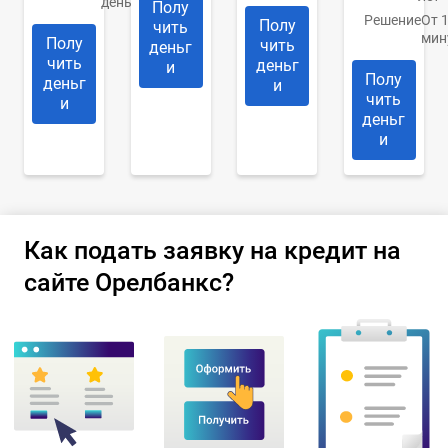
день
Полу
Решение
От 
Полу
чить
мин
Полу
чить
деньг
чить
деньг
и
Полу
деньг
и
чить
и
деньг
и
Как подать заявку на кредит на
сайте Орелбанкс?