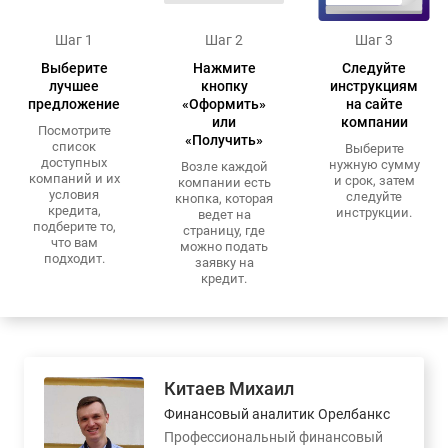
Шаг 1
Шаг 2
Шаг 3
Выберите
Нажмите
Следуйте
лучшее
кнопку
инструкциям
предложение
«Оформить»
на сайте
или
компании
Посмотрите
«Получить»
список
Выберите
доступных
нужную сумму
Возле каждой
компаний и их
и срок, затем
компании есть
условия
следуйте
кнопка, которая
кредита,
инструкции.
ведет на
подберите то,
страницу, где
что вам
можно подать
подходит.
заявку на
кредит.
Китаев Михаил
Финансовый аналитик Орелбанкс
Профессиональный финансовый