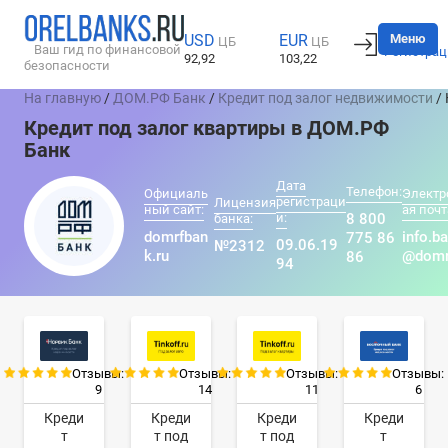
Вход
Меню
USD
EUR
ЦБ
ЦБ
Ваш гид по финансовой
Регистрац
92,92
103,22
безопасности
На главную
/
ДОМ.РФ Банк
/
Кредит под залог недвижимости
/ 
Кредит под залог квартиры в ДОМ.РФ
Банк
Дата
Телефон:
Официаль
Электр
регистраци
Лицензия
ный сайт:
ая почт
и:
8 800
банка:
domrfban
info.b
775 86
09.06.19
№2312
k.ru
@domr
86
94
Отзывы:
Отзывы:
Отзывы:
Отзывы:
9
14
11
6
Креди
Креди
Креди
Креди
т
т под
т под
т