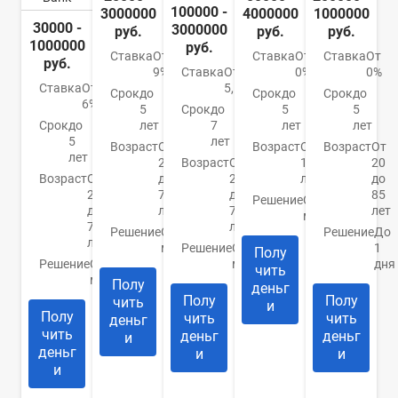
100000 -
3000000
4000000
1000000
30000 -
3000000
руб.
руб.
руб.
1000000
руб.
Ставка
От
Ставка
От
Ставка
От
руб.
9%
Ставка
От
0%
0%
Ставка
От
5,5%
Срок
до
Срок
до
Срок
до
6%
5
Срок
до
5
5
Срок
до
лет
7
лет
лет
5
лет
Возраст
От
Возраст
От
Возраст
От
лет
21
Возраст
От
18
20
Возраст
От
до
23
лет
до
20
76
до
85
Решение
От 1
до
лет
70
лет
минуты
70
лет
Решение
От 30
Решение
До
лет
минут
Решение
От 10
1
Полу
Решение
От 1
минут
дня
чить
минуты
Полу
деньг
Полу
Полу
чить
и
Полу
чить
чить
деньг
чить
деньг
деньг
и
деньг
и
и
и