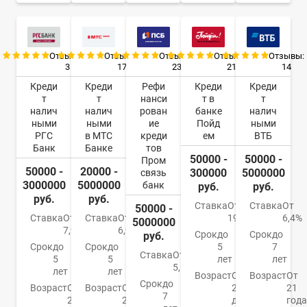
Отзывы:
Отзывы:
Отзывы:
Отзывы:
Отзывы:
3
17
23
21
14
Креди
Креди
Рефи
Креди
Креди
т
т
нанси
т в
т
налич
налич
рован
банке
налич
ными
ными
ие
Пойд
ными
РГС
в МТС
креди
ем
ВТБ
Банк
Банке
тов
50000 -
50000 -
Пром
50000 -
20000 -
300000
5000000
связь
3000000
5000000
банк
руб.
руб.
руб.
руб.
Ставка
От
Ставка
От
50000 -
Ставка
От
Ставка
От
19,8%
6,4%
5000000
7,9%
6,9%
Срок
до
Срок
до
руб.
Срок
до
Срок
до
5
7
Ставка
От
5
5
лет
лет
5,5%
лет
лет
Возраст
От
Возраст
От
Срок
до
Возраст
От
Возраст
От
22
21
7
21
20
до
года