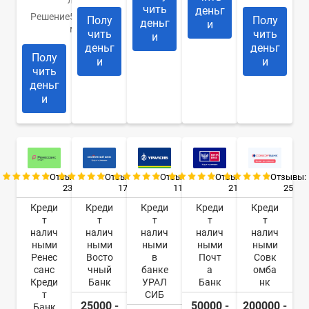
лет
чить
деньг
Решение
5
Полу
Полу
деньг
и
минут
чить
чить
и
деньг
деньг
Полу
и
и
чить
деньг
и
Отзывы:
Отзывы:
Отзывы:
Отзывы:
Отзывы:
23
17
11
21
25
Креди
Креди
Креди
Креди
Креди
т
т
т
т
т
налич
налич
налич
налич
налич
ными
ными
ными
ными
ными
Ренес
Восто
в
Почт
Совк
санс
чный
банке
а
омба
Креди
Банк
УРАЛ
Банк
нк
т
СИБ
25000 -
50000 -
200000 -
Банк