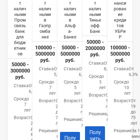
т
т
т
т
нанси
налич
налич
налич
налич
рован
ными
ными
ными
ными
ие
Пром
в
в
Тиньк
креди
связь
Газпр
Альф
офф
тов
банк
омба
а-
Банк
УБРи
для
нке
Банке
Р
50000 -
бюдж
100000 -
50000 -
100000 -
2000000
етник
5000000
5000000
5000000
ов
руб.
руб.
руб.
руб.
Ставка
От
50000 -
Ставка
От
Ставка
От
8,9%
Ставка
От
3000000
5,9%
6,5%
6,3%
Срок
до
руб.
Срок
до
Срок
до
3
Срок
до
Ставка
От
7
5
лет
10
6,8%
лет
лет
лет
Возраст
От
Срок
до
Возраст
От
Возраст
От
18
Возраст
От
7
20
21
лет
19
лет
до
года
до
Решение
До 10
Возраст
От
70
75
Решение
2
минут
21
лет
лет
минуты
до
Решение
От 10
Решение
За 
Полу
65
минут
мин
Полу
чить