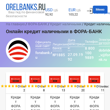
Вход
Меню
USD
EUR
ЦБ
ЦБ
Ваш гид по финансовой
Регистрац
92,92
103,22
безопасности
На главную
/
ФОРА-БАНК
/
Кредит наличными
/ Кредит наличн
Онлайн кредит наличными в ФОРА-БАНК
Электр
Дата
Телефон:
Официаль
ая почт
регистраци
Лицензия
ный сайт:
и:
8 800
банка:
dobrid
forabank.r
100
27.09.19
№1885
_v@fo
u
9889
92
nk.ru
Отзывы:
Отзывы:
Отзывы:
Отзывы:
Отзывы:
2
8
13
20
11
Креди
Креди
Креди
Креди
Креди
т
т
т
т
т
ФОРА
ФОРА
ФОРА
ФОРА
ФОРА