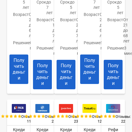
5
Срок
до
Срок
до
7
Срок
до
лет
7
5
лет
5
лет
лет
лет
Возраст
От
Возраст
От
23
Возраст
От
Возраст
От
23
Возраст
От
до
19
20
до
21
67
до
до
65
до
лет
75
70
лет
68
лет
лет
лет
Решение
От 2
Решение
5
минут
Решение
15
Решение
От 15
минут
Решение
3
минут
минут
мин
Полу
Полу
Полу
Полу
Полу
чить
чить
чить
чить
чить
деньг
деньг
деньг
деньг
деньг
и
и
и
и
и
Отзывы:
Отзывы:
Отзывы:
Отзывы:
Отзывы:
11
2
23
12
22
Креди
Креди
Креди
Креди
Рефи