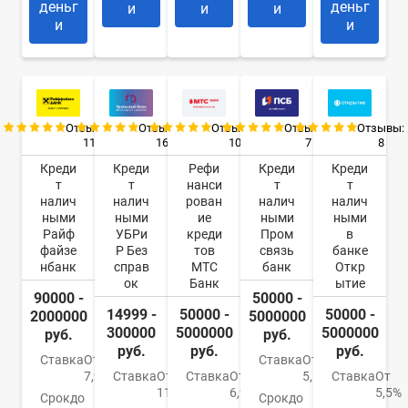
деньг
деньг
и
и
и
и
и
Отзывы:
Отзывы:
Отзывы:
Отзывы:
Отзывы:
11
16
10
7
8
Креди
Креди
Рефи
Креди
Креди
т
т
нанси
т
т
налич
налич
рован
налич
налич
ными
ными
ие
ными
ными
Райф
УБРи
креди
Пром
в
файзе
Р Без
тов
связь
банке
нбанк
справ
МТС
банк
Откр
ок
Банк
ытие
90000 -
50000 -
14999 -
50000 -
50000 -
2000000
5000000
300000
5000000
5000000
руб.
руб.
руб.
руб.
руб.
Ставка
От
Ставка
От
7,99%
Ставка
От
Ставка
От
5,5%
Ставка
От
11%
6,9%
5,5%
Срок
до
Срок
до