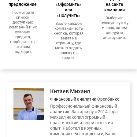
предложение
«Оформить»
на сайте
или
компании
Посмотрите
«Получить»
список
Выберите
доступных
нужную сумму
Возле каждой
компаний и их
и срок, затем
компании есть
условия
следуйте
кнопка, которая
кредита,
инструкции.
ведет на
подберите то,
страницу, где
что вам
можно подать
подходит.
заявку на
кредит.
Китаев Михаил
Финансовый аналитик Орелбанкс
Профессиональный финансовый
аналитик. За карьеру с 2014 года
Михаил накопил огромный
практический и теоритический
опыт. Работал в крупных
компаниях: Быстроденьги, Банк