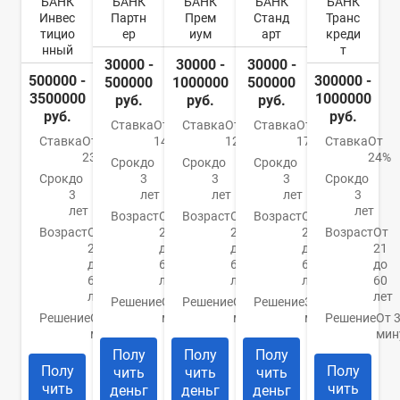
БАНК
БАНК
БАНК
БАНК
БАНК
Инвес
Партн
Прем
Станд
Транс
тицио
ер
иум
арт
креди
нный
т
30000 -
30000 -
30000 -
500000 -
300000 -
500000
1000000
500000
3500000
1000000
руб.
руб.
руб.
руб.
руб.
Ставка
От
Ставка
От
Ставка
От
Ставка
От
14,5%
12,8%
17,5%
Ставка
От
23%
24%
Срок
до
Срок
до
Срок
до
Срок
до
3
3
3
Срок
до
3
лет
лет
лет
3
лет
лет
Возраст
От
Возраст
От
Возраст
От
Возраст
От
21
21
21
Возраст
От
21
до
до
до
21
до
65
65
65
до
65
лет
лет
лет
60
лет
лет
Решение
От 30
Решение
От 30
Решение
30
Решение
От 30
минут
минут
минут
Решение
От 
минут
мин
Полу
Полу
Полу
Полу
Полу
чить
чить
чить
чить
чить
деньг
деньг
деньг