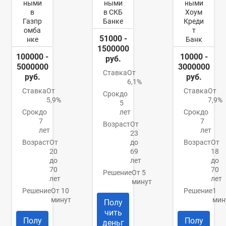
ными
ными
ными
в
в СКБ
Хоум
Газпр
Банке
Креди
омба
т
51000 -
нке
Банк
1500000
100000 -
10000 -
руб.
5000000
3000000
Ставка
От
руб.
руб.
6,1%
Ставка
От
Ставка
От
Срок
до
5,9%
7,9%
5
Срок
до
лет
Срок
до
7
7
Возраст
От
лет
лет
23
Возраст
От
до
Возраст
От
20
69
18
до
лет
до
70
70
Решение
От 5
лет
лет
минут
Решение
От 10
Решение
1
минут
мин
Полу
чить
Полу
Полу
деньг