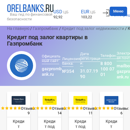
Вход
Меню
USD
EUR
ЦБ
ЦБ
Ваш гид по финансовой
Регистрац
92,92
103,22
безопасности
На главную
/
Газпромбанк
/
Кредит под залог недвижимости
/ 
Кредит под залог квартиры в
Газпромбанк
Электр
Дата
Телефон:
Официаль
ая почт
регистраци
Лицензия
ный сайт:
и:
8 800
банка:
mailb
gazpromb
100 07
31.07.19
№354
gazpr
ank.ru
01
90
ank.ru
Отзывы:
Отзывы:
Отзывы:
Отзывы:
9
14
11
6
Креди
Креди
Креди
Креди
т
т под
т под
т