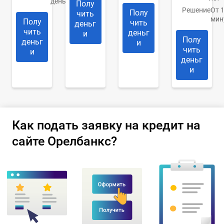
день
Полу
Решение
От 
Полу
чить
мин
Полу
чить
деньг
чить
деньг
и
Полу
деньг
и
чить
и
деньг
и
Как подать заявку на кредит на
сайте Орелбанкс?