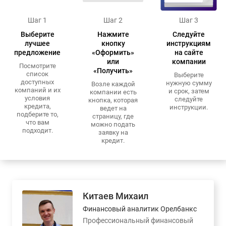
Шаг 1
Шаг 2
Шаг 3
Выберите
Нажмите
Следуйте
лучшее
кнопку
инструкциям
предложение
«Оформить»
на сайте
или
компании
Посмотрите
«Получить»
список
Выберите
доступных
нужную сумму
Возле каждой
компаний и их
и срок, затем
компании есть
условия
следуйте
кнопка, которая
кредита,
инструкции.
ведет на
подберите то,
страницу, где
что вам
можно подать
подходит.
заявку на
кредит.
Китаев Михаил
Финансовый аналитик Орелбанкс
Профессиональный финансовый