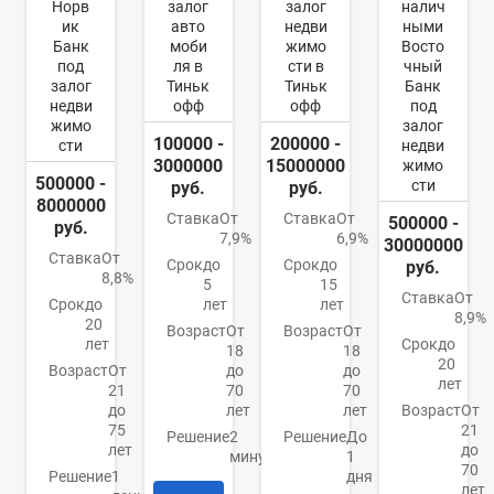
Норв
залог
залог
налич
ик
авто
недви
ными
Банк
моби
жимо
Восто
под
ля в
сти в
чный
залог
Тиньк
Тиньк
Банк
недви
офф
офф
под
жимо
залог
100000 -
200000 -
сти
недви
3000000
15000000
жимо
500000 -
сти
руб.
руб.
8000000
Ставка
От
Ставка
От
500000 -
руб.
7,9%
6,9%
30000000
Ставка
От
Срок
до
Срок
до
руб.
8,8%
5
15
Ставка
От
Срок
до
лет
лет
8,9%
20
Возраст
От
Возраст
От
лет
Срок
до
18
18
20
Возраст
От
до
до
лет
21
70
70
до
лет
лет
Возраст
От
75
21
Решение
2
Решение
До
лет
до
минуты
1
70
Решение
1
дня
лет