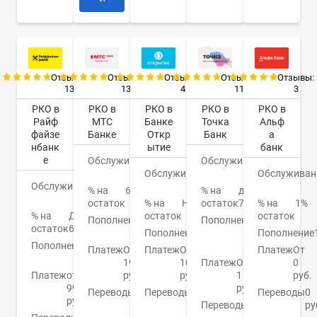
Отзывы:
Отзывы:
Отзывы:
Отзывы:
Отзывы:
13
13
4
11
3
РКО в
РКО в
РКО в
РКО в
РКО в
Райф
МТС
Банке
Точка
Альф
файзе
Банке
Откр
Банк
а
нбанк
ытие
банк
е
Обслуживание
0
Обслуживание
0
Обслуживание
руб.
0
Обслуживан
руб.
Обслуживание
0
руб.
% на
6,7%
% на
до
руб.
остаток
% на
Нет
остаток
7%
% на
1%
% на
До
остаток
остаток
Пополнение
От
Пополнение
От
остаток
6%
0%
Пополнение
0.15%
50
Пополнение
Пополнение
от 0
руб.
Платеж
От
Платеж
От
Платеж
От
руб.
19
100
Платеж
От
0
Платеж
от
руб.
руб.
1
руб.
99
руб.
Переводы
От
Переводы
От
Переводы
0
руб.
0
0.4%
Переводы
1
ру