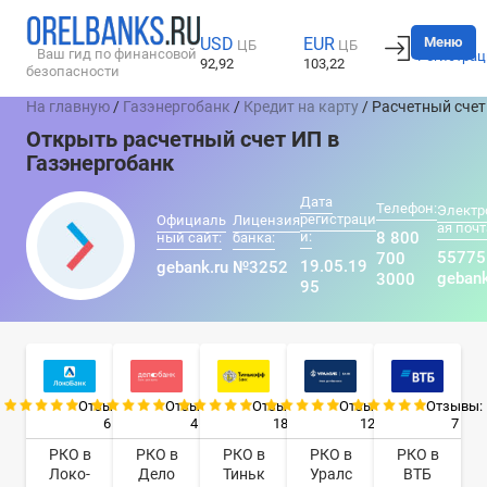
Вход
Меню
USD
EUR
ЦБ
ЦБ
Ваш гид по финансовой
Регистрац
92,92
103,22
безопасности
На главную
/
Газэнергобанк
/
Кредит на карту
/ Расчетный счет
Открыть расчетный счет ИП в
Газэнергобанк
Дата
Телефон:
Электр
регистраци
Официаль
Лицензия
ая почт
и:
8 800
ный сайт:
банка:
5577
700
19.05.19
gebank.ru
№3252
gebank
3000
95
Отзывы:
Отзывы:
Отзывы:
Отзывы:
Отзывы:
6
4
18
12
7
РКО в
РКО в
РКО в
РКО в
РКО в
Локо-
Дело
Тиньк
Уралс
ВТБ