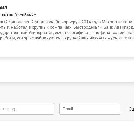
аил
алитик Орелбанкс
ый финансовый аналитик. За карьеру с 2014 года Михаил накопи
опыт. Работал в крупных компаниях: Быстроденьги, Банк Авангард
ударственный Университет, имеет сертификаты по финансовой ана
работы, которые публикуются в крупнейших научных журналах по
Оц