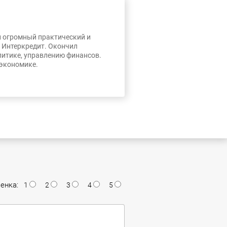
л огромный практический и
, Интеркредит. Окончил
литике, управлению финансов.
 экономике.
енка:
1
2
3
4
5