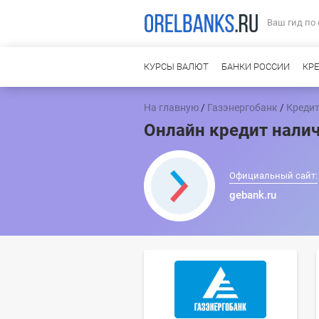
Ваш гид по
КУРСЫ ВАЛЮТ
БАНКИ РОССИИ
КР
На главную
/
Газэнергобанк
/
Креди
Онлайн кредит нали
Официальный сайт:
gebank.ru