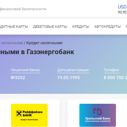
USD
 финансовой безопасности
92,92
ЕДИТНЫЕ КАРТЫ
ДЕБЕТОВЫЕ КАРТЫ
КРЕДИТЫ
АВТОКРЕДИТЫ
т наличными
/ Кредит наличными
чными в Газэнергобанк
Лицензия банка:
Дата регистрации:
Телефон:
№3252
19.05.1995
8 800 700 