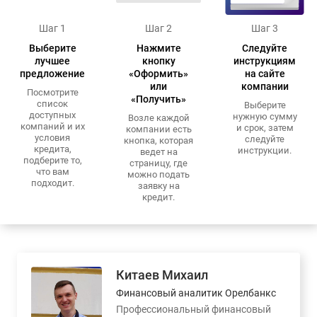
Шаг 1
Шаг 2
Шаг 3
Выберите
Нажмите
Следуйте
лучшее
кнопку
инструкциям
предложение
«Оформить»
на сайте
или
компании
Посмотрите
«Получить»
список
Выберите
доступных
нужную сумму
Возле каждой
компаний и их
и срок, затем
компании есть
условия
следуйте
кнопка, которая
кредита,
инструкции.
ведет на
подберите то,
страницу, где
что вам
можно подать
подходит.
заявку на
кредит.
Китаев Михаил
Финансовый аналитик Орелбанкс
Профессиональный финансовый