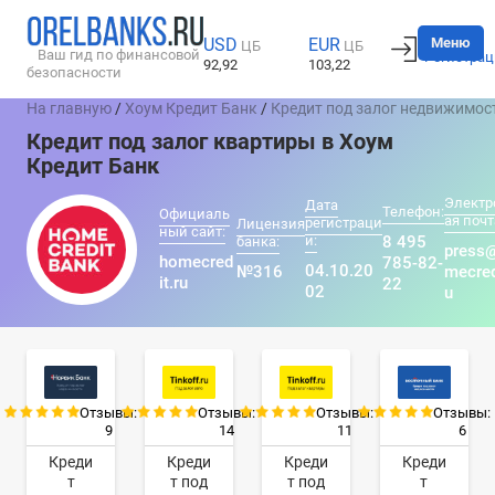
Вход
Меню
USD
EUR
ЦБ
ЦБ
Ваш гид по финансовой
Регистрац
92,92
103,22
безопасности
На главную
/
Хоум Кредит Банк
/
Кредит под залог недвижимос
Кредит под залог квартиры в Хоум
Кредит Банк
Электр
Дата
Телефон:
Официаль
ая почт
регистраци
Лицензия
ный сайт:
и:
8 495
банка:
press
homecred
785-82-
04.10.20
№316
mecred
it.ru
22
02
u
Отзывы:
Отзывы:
Отзывы:
Отзывы:
9
14
11
6
Креди
Креди
Креди
Креди
т
т под
т под
т