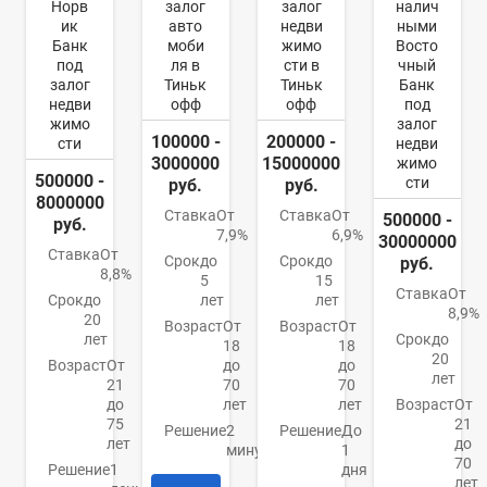
Норв
залог
залог
налич
ик
авто
недви
ными
Банк
моби
жимо
Восто
под
ля в
сти в
чный
залог
Тиньк
Тиньк
Банк
недви
офф
офф
под
жимо
залог
100000 -
200000 -
сти
недви
3000000
15000000
жимо
500000 -
сти
руб.
руб.
8000000
Ставка
От
Ставка
От
500000 -
руб.
7,9%
6,9%
30000000
Ставка
От
Срок
до
Срок
до
руб.
8,8%
5
15
Ставка
От
Срок
до
лет
лет
8,9%
20
Возраст
От
Возраст
От
лет
Срок
до
18
18
20
Возраст
От
до
до
лет
21
70
70
до
лет
лет
Возраст
От
75
21
Решение
2
Решение
До
лет
до
минуты
1
70
Решение
1
дня
лет