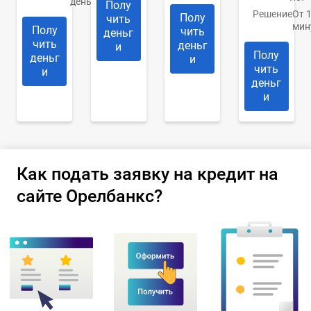
день
Полу
Решение
От 
Полу
чить
мин
Полу
чить
деньг
чить
деньг
и
Полу
деньг
и
чить
и
деньг
и
Как подать заявку на кредит на
сайте Орелбанкс?