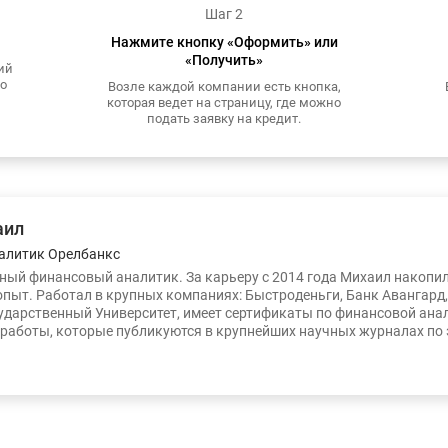
Шаг 2
Нажмите кнопку «Оформить» или
«Получить»
ий
то
Возле каждой компании есть кнопка,
которая ведет на страницу, где можно
подать заявку на кредит.
аил
алитик Орелбанкс
ый финансовый аналитик. За карьеру с 2014 года Михаил накопи
опыт. Работал в крупных компаниях: Быстроденьги, Банк Авангард
ударственный Университет, имеет сертификаты по финансовой ана
работы, которые публикуются в крупнейших научных журналах по