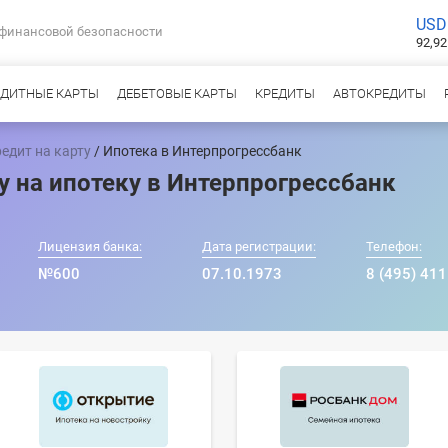
USD
 финансовой безопасности
92,92
ЕДИТНЫЕ КАРТЫ
ДЕБЕТОВЫЕ КАРТЫ
КРЕДИТЫ
АВТОКРЕДИТЫ
едит на карту
/ Ипотека в Интерпрогрессбанк
у на ипотеку в Интерпрогрессбанк
Лицензия банка:
Дата регистрации:
Телефон:
№600
07.10.1973
8 (495) 411