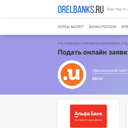
Ваш гид по
КУРСЫ ВАЛЮТ
БАНКИ РОССИИ
КР
На главную
/
Интерпрогрессбанк
/
Кр
Подать онлайн заявк
Официальный сайт:
ipb.ru