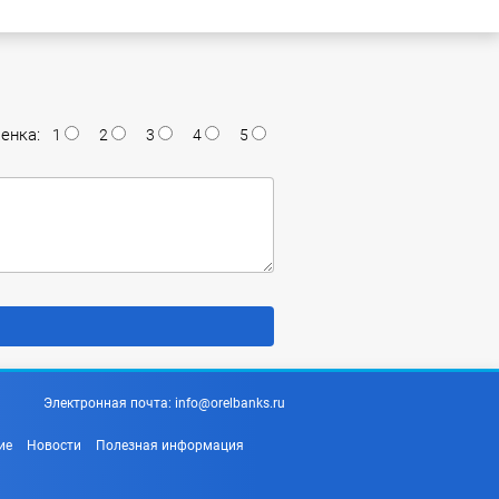
енка:
1
2
3
4
5
Электронная почта:
info@orelbanks.ru
ие
Новости
Полезная информация