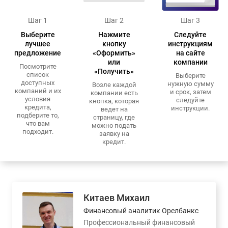
Шаг 1
Шаг 2
Шаг 3
Выберите
Нажмите
Следуйте
лучшее
кнопку
инструкциям
предложение
«Оформить»
на сайте
или
компании
Посмотрите
«Получить»
список
Выберите
доступных
нужную сумму
Возле каждой
компаний и их
и срок, затем
компании есть
условия
следуйте
кнопка, которая
кредита,
инструкции.
ведет на
подберите то,
страницу, где
что вам
можно подать
подходит.
заявку на
кредит.
Китаев Михаил
Финансовый аналитик Орелбанкс
Профессиональный финансовый