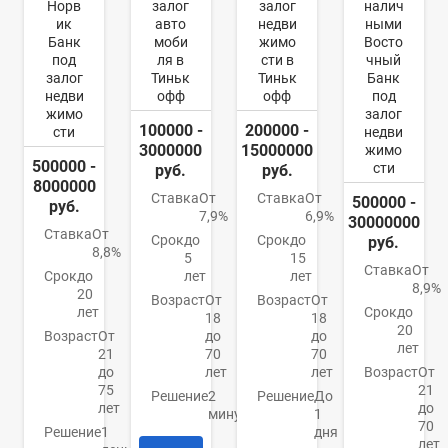
Норв
залог
залог
налич
ик
авто
недви
ными
Банк
моби
жимо
Восто
под
ля в
сти в
чный
залог
Тиньк
Тиньк
Банк
недви
офф
офф
под
жимо
залог
100000 -
200000 -
сти
недви
3000000
15000000
жимо
500000 -
сти
руб.
руб.
8000000
Ставка
От
Ставка
От
500000 -
руб.
7,9%
6,9%
30000000
Ставка
От
Срок
до
Срок
до
руб.
8,8%
5
15
Ставка
От
Срок
до
лет
лет
8,9%
20
Возраст
От
Возраст
От
лет
Срок
до
18
18
20
Возраст
От
до
до
лет
21
70
70
до
лет
лет
Возраст
От
75
21
Решение
2
Решение
До
лет
до
минуты
1
70
Решение
1
дня
лет