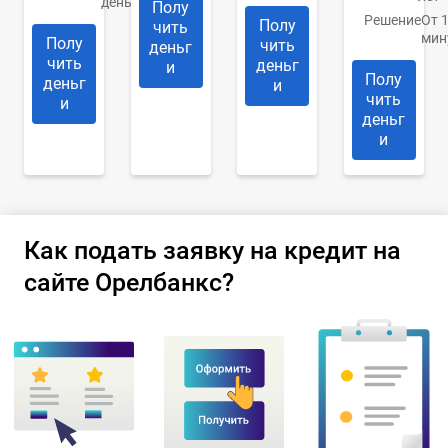
день
Полу
Решение
От 
Полу
чить
мин
Полу
чить
деньг
чить
деньг
и
Полу
деньг
и
чить
и
деньг
и
Как подать заявку на кредит на
сайте Орелбанкс?