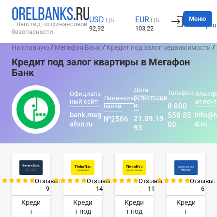
Вход
Меню
USD
EUR
ЦБ
ЦБ
Ваш гид по финансовой
Регистрац
92,92
103,22
безопасности
На главную
/
Мегафон Банк
/
Кредит под залог недвижимости
/
Кредит под залог квартиры в Мегафон
Банк
Дата
Телефон:
Официаль
Электр
регистраци
Лицензия
ный сайт:
ая почт
и:
8 800
банка:
bank.meg
info@r
550 55
21.09.19
№2506
afon.ru
d.ru
00
93
Отзывы:
Отзывы:
Отзывы:
Отзывы:
9
14
11
6
Креди
Креди
Креди
Креди
т
т под
т под
т