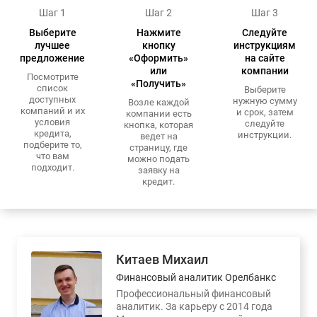
Шаг 1
Шаг 2
Шаг 3
Выберите
Нажмите
Следуйте
лучшее
кнопку
инструкциям
предложение
«Оформить»
на сайте
или
компании
Посмотрите
«Получить»
список
Выберите
доступных
нужную сумму
Возле каждой
компаний и их
и срок, затем
компании есть
условия
следуйте
кнопка, которая
кредита,
инструкции.
ведет на
подберите то,
страницу, где
что вам
можно подать
подходит.
заявку на
кредит.
Китаев Михаил
Финансовый аналитик Орелбанкс
Профессиональный финансовый
аналитик. За карьеру с 2014 года