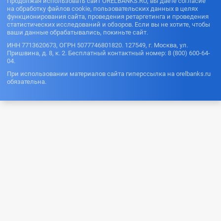
Продолжая использовать сайт ORELBANKS.RU, вы даете согласие
на обработку файлов cookie, пользовательских данных в целях
функционирования сайта, проведения ретаргетинга и проведения
статистических исследований и обзоров. Если вы не хотите, чтобы
ваши данные обрабатывались, покиньте сайт.
ИНН 7713620673, ОГРН 5077746801820. 127549, г. Москва, ул.
Пришвина, д. 8, к. 2. Бесплатный контактный номер: 8 (800) 600-64-
04.
При использовании материалов сайта гиперссылка на orelbanks.ru
обязательна.