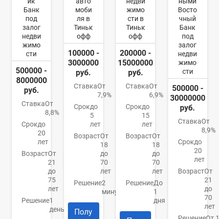
ик
авто
недви
ными
Банк
моби
жимо
Восто
под
ля в
сти в
чный
залог
Тиньк
Тиньк
Банк
недви
офф
офф
под
жимо
залог
100000 -
200000 -
сти
недви
3000000
15000000
жимо
500000 -
сти
руб.
руб.
8000000
Ставка
От
Ставка
От
500000 -
руб.
7,9%
6,9%
30000000
Ставка
От
Срок
до
Срок
до
руб.
8,8%
5
15
Ставка
От
Срок
до
лет
лет
8,9%
20
Возраст
От
Возраст
От
лет
Срок
до
18
18
20
Возраст
От
до
до
лет
21
70
70
до
лет
лет
Возраст
От
75
21
Решение
2
Решение
До
лет
до
минуты
1
70
Решение
1
дня
лет
день
Полу
Решение
От 