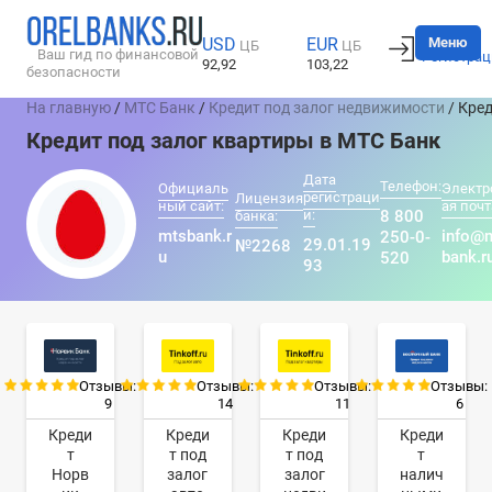
Вход
Меню
USD
EUR
ЦБ
ЦБ
Ваш гид по финансовой
Регистрац
92,92
103,22
безопасности
На главную
/
МТС Банк
/
Кредит под залог недвижимости
/ Кре
Кредит под залог квартиры в МТС Банк
Дата
Телефон:
Официаль
Электр
регистраци
Лицензия
ный сайт:
ая почт
и:
8 800
банка:
mtsbank.r
info@
250-0-
29.01.19
№2268
u
bank.r
520
93
Отзывы:
Отзывы:
Отзывы:
Отзывы:
9
14
11
6
Креди
Креди
Креди
Креди
т
т под
т под
т
Норв
залог
залог
налич