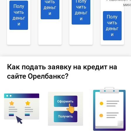
Полу
чить
мин
Полу
чить
деньг
чить
деньг
и
Полу
деньг
и
чить
и
деньг
и
Как подать заявку на кредит на
сайте Орелбанкс?