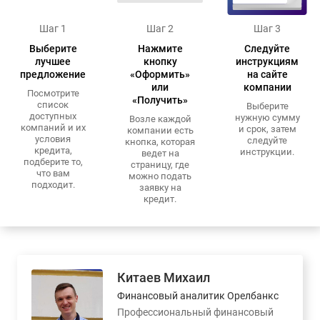
Шаг 1
Шаг 2
Шаг 3
Выберите
Нажмите
Следуйте
лучшее
кнопку
инструкциям
предложение
«Оформить»
на сайте
или
компании
Посмотрите
«Получить»
список
Выберите
доступных
нужную сумму
Возле каждой
компаний и их
и срок, затем
компании есть
условия
следуйте
кнопка, которая
кредита,
инструкции.
ведет на
подберите то,
страницу, где
что вам
можно подать
подходит.
заявку на
кредит.
Китаев Михаил
Финансовый аналитик Орелбанкс
Профессиональный финансовый