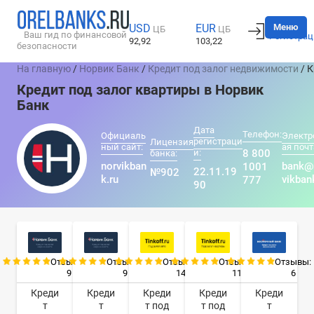
Вход
Меню
USD
EUR
ЦБ
ЦБ
Ваш гид по финансовой
Регистрац
92,92
103,22
безопасности
На главную
/
Норвик Банк
/
Кредит под залог недвижимости
/ К
Кредит под залог квартиры в Норвик
Банк
Дата
Телефон:
Официаль
Электр
регистраци
Лицензия
ный сайт:
ая почт
и:
8 800
банка:
norvikban
bank@
1001
22.11.19
№902
k.ru
vikban
777
90
Отзывы:
Отзывы:
Отзывы:
Отзывы:
Отзывы:
9
9
14
11
6
Креди
Креди
Креди
Креди
Креди
т
т
т под
т под
т