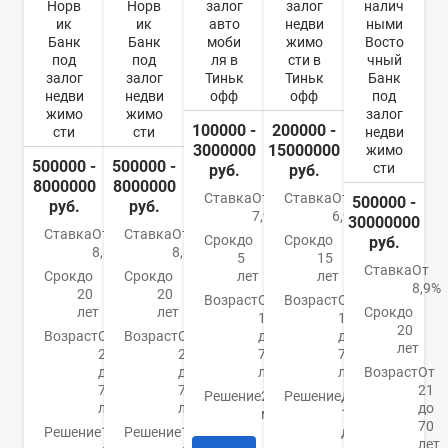
Норв
Норв
залог
залог
налич
ик
ик
авто
недви
ными
Банк
Банк
моби
жимо
Восто
под
под
ля в
сти в
чный
залог
залог
Тиньк
Тиньк
Банк
недви
недви
офф
офф
под
жимо
жимо
залог
100000 -
200000 -
сти
сти
недви
3000000
15000000
жимо
500000 -
500000 -
сти
руб.
руб.
8000000
8000000
Ставка
От
Ставка
От
500000 -
руб.
руб.
7,9%
6,9%
30000000
Ставка
От
Ставка
От
Срок
до
Срок
до
руб.
8,8%
8,8%
5
15
Ставка
От
Срок
до
Срок
до
лет
лет
8,9%
20
20
Возраст
От
Возраст
От
лет
лет
Срок
до
18
18
20
Возраст
От
Возраст
От
до
до
лет
21
21
70
70
до
до
лет
лет
Возраст
От
75
75
21
Решение
2
Решение
До
лет
лет
до
минуты
1
70
Решение
1
Решение
1
дня
лет