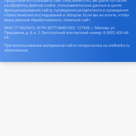
Продолжая использовать сайт ORELBANKS.RU, вы даете согласие
на обработку файлов cookie, пользовательских данных в целях
функционирования сайта, проведения ретаргетинга и проведения
статистических исследований и обзоров. Если вы не хотите, чтобы
ваши данные обрабатывались, покиньте сайт.
ИНН 7713620673, ОГРН 5077746801820. 127549, г. Москва, ул.
Пришвина, д. 8, к. 2. Бесплатный контактный номер: 8 (800) 600-64-
04.
При использовании материалов сайта гиперссылка на orelbanks.ru
обязательна.