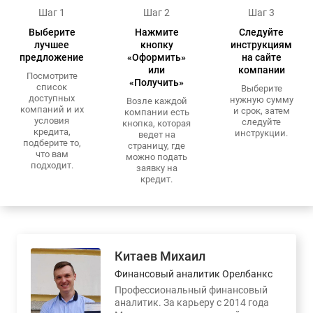
Шаг 1
Шаг 2
Шаг 3
Выберите
Нажмите
Следуйте
лучшее
кнопку
инструкциям
предложение
«Оформить»
на сайте
или
компании
Посмотрите
«Получить»
список
Выберите
доступных
нужную сумму
Возле каждой
компаний и их
и срок, затем
компании есть
условия
следуйте
кнопка, которая
кредита,
инструкции.
ведет на
подберите то,
страницу, где
что вам
можно подать
подходит.
заявку на
кредит.
Китаев Михаил
Финансовый аналитик Орелбанкс
Профессиональный финансовый
аналитик. За карьеру с 2014 года