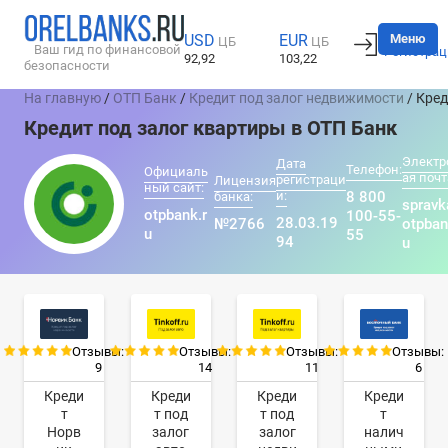
Вход
Меню
USD
EUR
ЦБ
ЦБ
Ваш гид по финансовой
Регистрац
92,92
103,22
безопасности
На главную
/
ОТП Банк
/
Кредит под залог недвижимости
/ Кред
Кредит под залог квартиры в ОТП Банк
Электр
Дата
Телефон:
Официаль
ая почт
регистраци
Лицензия
ный сайт:
и:
8 800
банка:
sprav
otpbank.r
100-55-
28.03.19
№2766
otpban
u
55
94
u
Отзывы:
Отзывы:
Отзывы:
Отзывы:
9
14
11
6
Креди
Креди
Креди
Креди
т
т под
т под
т
Норв
залог
залог
налич