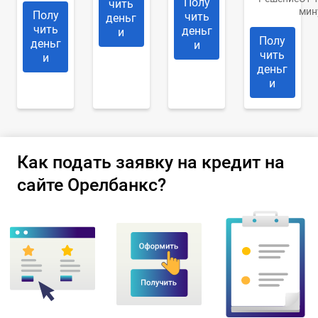
Полу
чить
мин
Полу
чить
деньг
чить
деньг
и
Полу
деньг
и
чить
и
деньг
и
Как подать заявку на кредит на
сайте Орелбанкс?