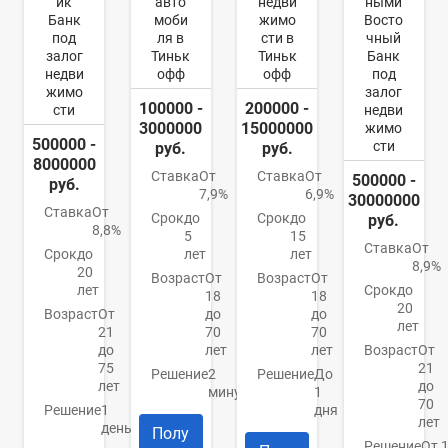
ик
авто
недви
ными
Банк
моби
жимо
Восто
под
ля в
сти в
чный
залог
Тиньк
Тиньк
Банк
недви
офф
офф
под
жимо
залог
100000 -
200000 -
сти
недви
3000000
15000000
жимо
500000 -
сти
руб.
руб.
8000000
Ставка
От
Ставка
От
500000 -
руб.
7,9%
6,9%
30000000
Ставка
От
Срок
до
Срок
до
руб.
8,8%
5
15
Ставка
От
Срок
до
лет
лет
8,9%
20
Возраст
От
Возраст
От
лет
Срок
до
18
18
20
Возраст
От
до
до
лет
21
70
70
до
лет
лет
Возраст
От
75
21
Решение
2
Решение
До
лет
до
минуты
1
70
Решение
1
дня
лет
день
Полу
Решение
От 