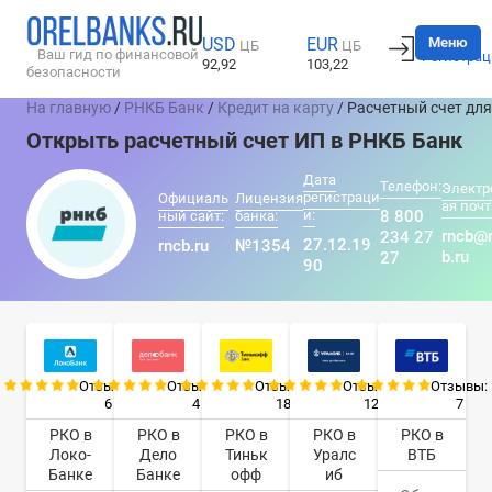
Вход
Меню
USD
EUR
ЦБ
ЦБ
Ваш гид по финансовой
Регистрац
92,92
103,22
безопасности
На главную
/
РНКБ Банк
/
Кредит на карту
/ Расчетный счет дл
Открыть расчетный счет ИП в РНКБ Банк
Дата
Телефон:
Электр
регистраци
Официаль
Лицензия
ая почт
и:
8 800
ный сайт:
банка:
rncb@
234 27
27.12.19
rncb.ru
№1354
b.ru
27
90
Отзывы:
Отзывы:
Отзывы:
Отзывы:
Отзывы:
6
4
18
12
7
РКО в
РКО в
РКО в
РКО в
РКО в
Локо-
Дело
Тиньк
Уралс
ВТБ
Банке
Банке
офф
иб