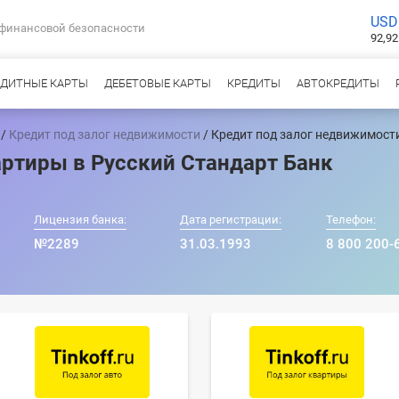
USD
 финансовой безопасности
92,92
ЕДИТНЫЕ КАРТЫ
ДЕБЕТОВЫЕ КАРТЫ
КРЕДИТЫ
АВТОКРЕДИТЫ
/
Кредит под залог недвижимости
/ Кредит под залог недвижимост
артиры в Русский Стандарт Банк
Лицензия банка:
Дата регистрации:
Телефон:
№2289
31.03.1993
8 800 200-