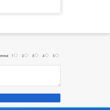
енка:
1
2
3
4
5