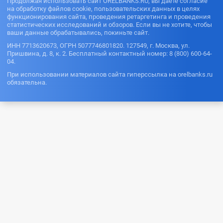
Продолжая использовать сайт ORELBANKS.RU, вы даете согласие
на обработку файлов cookie, пользовательских данных в целях
функционирования сайта, проведения ретаргетинга и проведения
статистических исследований и обзоров. Если вы не хотите, чтобы
ваши данные обрабатывались, покиньте сайт.
ИНН 7713620673, ОГРН 5077746801820. 127549, г. Москва, ул.
Пришвина, д. 8, к. 2. Бесплатный контактный номер: 8 (800) 600-64-
04.
При использовании материалов сайта гиперссылка на orelbanks.ru
обязательна.