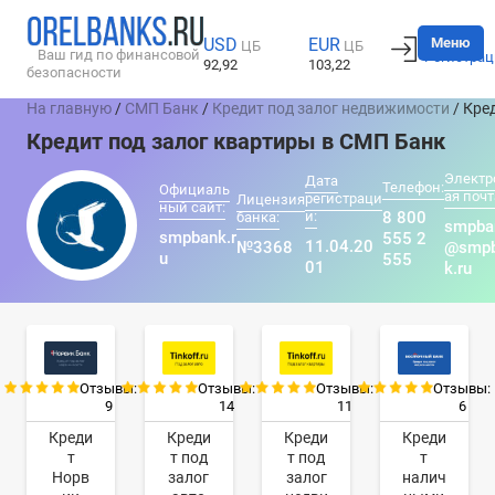
Вход
Меню
USD
EUR
ЦБ
ЦБ
Ваш гид по финансовой
Регистрац
92,92
103,22
безопасности
На главную
/
СМП Банк
/
Кредит под залог недвижимости
/ Кре
Кредит под залог квартиры в СМП Банк
Электр
Дата
Телефон:
Официаль
ая почт
регистраци
Лицензия
ный сайт:
и:
8 800
банка:
smpba
smpbank.r
555 2
11.04.20
№3368
@smp
u
555
01
k.ru
Отзывы:
Отзывы:
Отзывы:
Отзывы:
9
14
11
6
Креди
Креди
Креди
Креди
т
т под
т под
т
Норв
залог
залог
налич