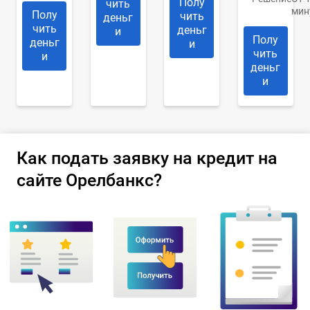
Полу
чить
мин
Полу
чить
деньг
чить
деньг
и
Полу
деньг
и
чить
и
деньг
и
Как подать заявку на кредит на
сайте Орелбанкс?