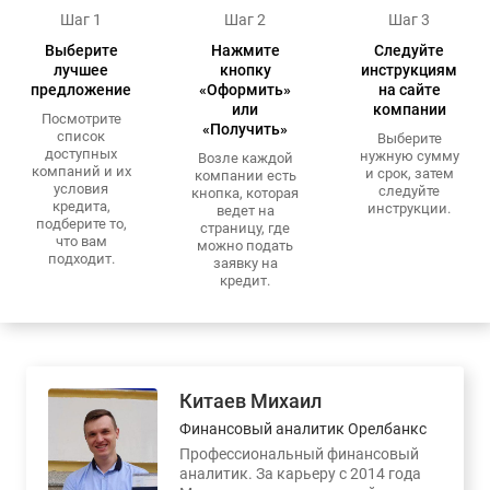
Шаг 1
Шаг 2
Шаг 3
Выберите
Нажмите
Следуйте
лучшее
кнопку
инструкциям
предложение
«Оформить»
на сайте
или
компании
Посмотрите
«Получить»
список
Выберите
доступных
нужную сумму
Возле каждой
компаний и их
и срок, затем
компании есть
условия
следуйте
кнопка, которая
кредита,
инструкции.
ведет на
подберите то,
страницу, где
что вам
можно подать
подходит.
заявку на
кредит.
Китаев Михаил
Финансовый аналитик Орелбанкс
Профессиональный финансовый
аналитик. За карьеру с 2014 года