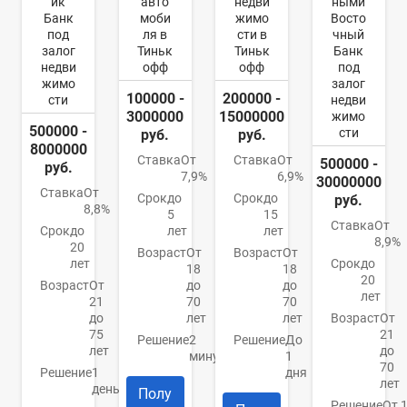
ик
авто
недви
ными
Банк
моби
жимо
Восто
под
ля в
сти в
чный
залог
Тиньк
Тиньк
Банк
недви
офф
офф
под
жимо
залог
100000 -
200000 -
сти
недви
3000000
15000000
жимо
500000 -
сти
руб.
руб.
8000000
Ставка
От
Ставка
От
500000 -
руб.
7,9%
6,9%
30000000
Ставка
От
Срок
до
Срок
до
руб.
8,8%
5
15
Ставка
От
Срок
до
лет
лет
8,9%
20
Возраст
От
Возраст
От
лет
Срок
до
18
18
20
Возраст
От
до
до
лет
21
70
70
до
лет
лет
Возраст
От
75
21
Решение
2
Решение
До
лет
до
минуты
1
70
Решение
1
дня
лет
день
Полу
Решение
От 