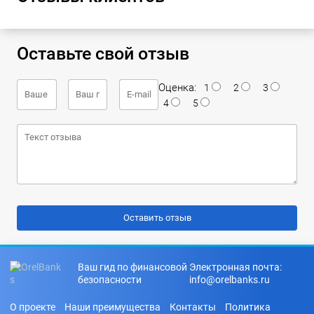
Оставьте свой отзыв
Оценка:
1
2
3
4
5
Ваш гид по финансовой
Электронная почта:
безопасности
info@orelbanks.ru
О проекте
Наши преимущества
Контакты
Политика