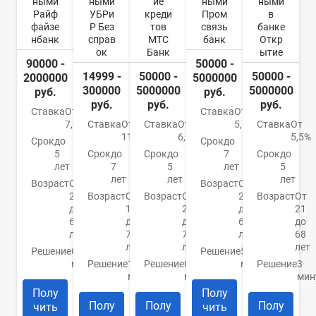
ными
ными
ие
ными
ными
Райф
УБРи
креди
Пром
в
файзе
Р Без
тов
связь
банке
нбанк
справ
МТС
банк
Откр
ок
Банк
ытие
90000 -
50000 -
14999 -
50000 -
50000 -
2000000
5000000
300000
5000000
5000000
руб.
руб.
руб.
руб.
руб.
Ставка
От
Ставка
От
7,99%
Ставка
От
Ставка
От
5,5%
Ставка
От
11%
6,9%
5,5%
Срок
до
Срок
до
5
Срок
до
Срок
до
7
Срок
до
лет
7
5
лет
5
лет
лет
лет
Возраст
От
Возраст
От
23
Возраст
От
Возраст
От
23
Возраст
От
до
19
20
до
21
67
до
до
65
до
лет
75
70
лет
68
лет
лет
лет
Решение
От 2
Решение
5
минут
Решение
15
Решение
От 15
минут
Решение
3
минут
минут
мин
Полу
Полу
Полу
Полу
Полу
чить
чить