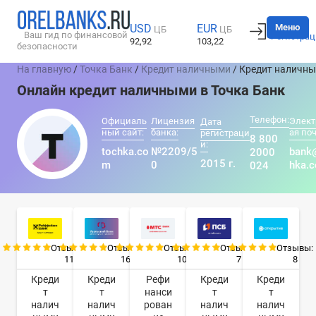
Вход
Меню
USD
EUR
ЦБ
ЦБ
Ваш гид по финансовой
Регистрац
92,92
103,22
безопасности
На главную
/
Точка Банк
/
Кредит наличными
/ Кредит наличн
Онлайн кредит наличными в Точка Банк
Телефон:
Официаль
Лицензия
Элект
Дата
ный сайт:
банка:
ая поч
регистраци
8 800
и:
tochka.co
№2209/5
bank
2000
2015 г.
m
0
hka.
024
Отзывы:
Отзывы:
Отзывы:
Отзывы:
Отзывы:
11
16
10
7
8
Креди
Креди
Рефи
Креди
Креди
т
т
нанси
т
т
налич
налич
рован
налич
налич