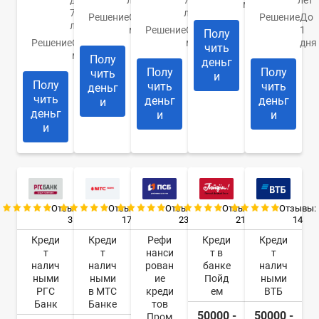
до
лет
70
лет
минуты
70
лет
Решение
От 30
Решение
До
лет
минут
Решение
От 10
1
Полу
Решение
От 1
минут
дня
чить
минуты
Полу
деньг
Полу
Полу
чить
и
Полу
чить
чить
деньг
чить
деньг
деньг
и
деньг
и
и
и
Отзывы:
Отзывы:
Отзывы:
Отзывы:
Отзывы:
3
17
23
21
14
Креди
Креди
Рефи
Креди
Креди
т
т
нанси
т в
т
налич
налич
рован
банке
налич
ными
ными
ие
Пойд
ными
РГС
в МТС
креди
ем
ВТБ
Банк
Банке
тов
50000 -
50000 -
Пром