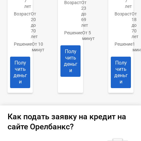
7
7
Возраст
От
лет
лет
23
Возраст
От
до
Возраст
От
20
69
18
до
лет
до
70
70
Решение
От 5
лет
лет
минут
Решение
От 10
Решение
1
минут
мин
Полу
чить
Полу
Полу
деньг
чить
чить
и
деньг
деньг
и
и
Как подать заявку на кредит на
сайте Орелбанкс?