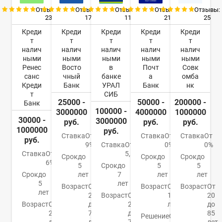
Отзывы:
Отзывы:
Отзывы:
Отзывы:
Отзывы:
23
17
11
21
25
Креди
Креди
Креди
Креди
Креди
т
т
т
т
т
налич
налич
налич
налич
налич
ными
ными
ными
ными
ными
Ренес
Восто
в
Почт
Совк
санс
чный
банке
а
омба
Креди
Банк
УРАЛ
Банк
нк
т
СИБ
25000 -
50000 -
200000 -
Банк
100000 -
3000000
4000000
1000000
30000 -
3000000
руб.
руб.
руб.
1000000
руб.
Ставка
От
Ставка
От
Ставка
От
руб.
9%
Ставка
От
0%
0%
Ставка
От
5,5%
Срок
до
Срок
до
Срок
до
6%
5
Срок
до
5
5
Срок
до
лет
7
лет
лет
5
лет
Возраст
От
Возраст
От
Возраст
От
лет
21
Возраст
От
18
20
Возраст
От
до
23
лет
до
20
76
до
85
Решение
От 1