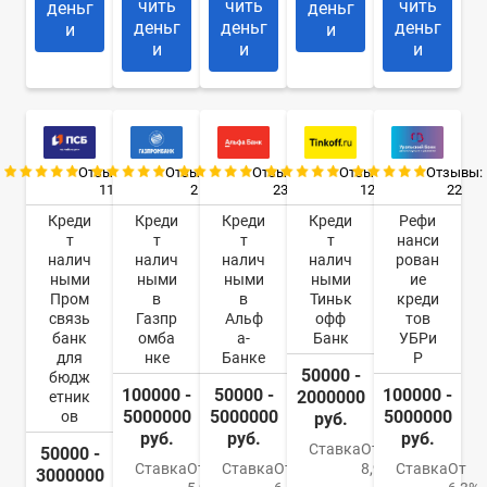
чить
чить
чить
деньг
деньг
деньг
деньг
деньг
и
и
и
и
и
Отзывы:
Отзывы:
Отзывы:
Отзывы:
Отзывы:
11
2
23
12
22
Креди
Креди
Креди
Креди
Рефи
т
т
т
т
нанси
налич
налич
налич
налич
рован
ными
ными
ными
ными
ие
Пром
в
в
Тиньк
креди
связь
Газпр
Альф
офф
тов
банк
омба
а-
Банк
УБРи
для
нке
Банке
Р
50000 -
бюдж
100000 -
50000 -
100000 -
2000000
етник
5000000
5000000
5000000
ов
руб.
руб.
руб.
руб.
Ставка
От
50000 -
Ставка
От
Ставка
От
8,9%
Ставка
От
3000000