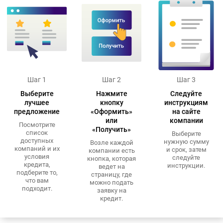
Шаг 1
Шаг 2
Шаг 3
Выберите
Нажмите
Следуйте
лучшее
кнопку
инструкциям
предложение
«Оформить»
на сайте
или
компании
Посмотрите
«Получить»
список
Выберите
доступных
нужную сумму
Возле каждой
компаний и их
и срок, затем
компании есть
условия
следуйте
кнопка, которая
кредита,
инструкции.
ведет на
подберите то,
страницу, где
что вам
можно подать
подходит.
заявку на
кредит.