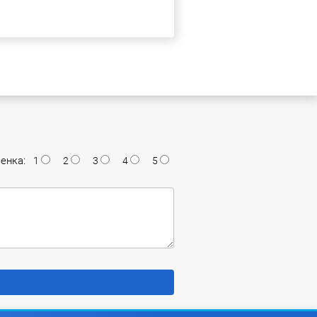
енка:
1
2
3
4
5