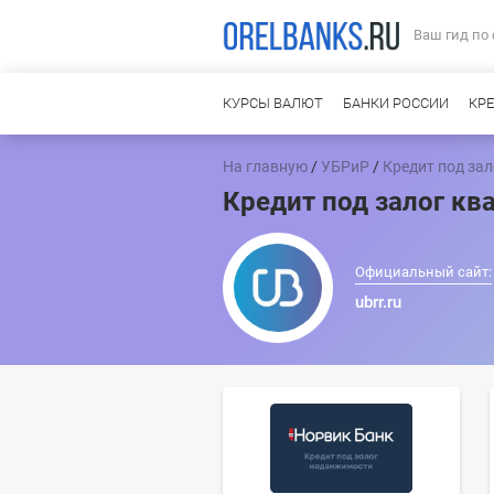
Ваш гид по
КУРСЫ ВАЛЮТ
БАНКИ РОССИИ
КР
На главную
/
УБРиР
/
Кредит под за
Кредит под залог кв
Официальный сайт:
ubrr.ru