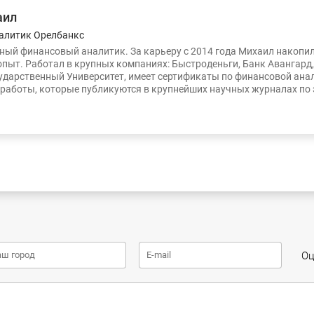
аил
алитик Орелбанкс
ый финансовый аналитик. За карьеру с 2014 года Михаил накопи
опыт. Работал в крупных компаниях: Быстроденьги, Банк Авангард
ударственный Университет, имеет сертификаты по финансовой ана
работы, которые публикуются в крупнейших научных журналах по
Оц