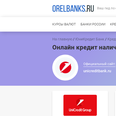
Ваш гид по
КУРСЫ ВАЛЮТ
БАНКИ РОССИИ
КР
На главную
/
ЮниКредит Банк
/
Кред
Онлайн кредит нали
Официальный сайт:
unicreditbank.ru