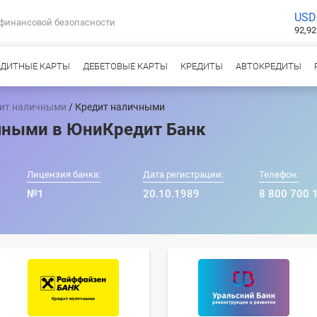
USD
 финансовой безопасности
92,92
ЕДИТНЫЕ КАРТЫ
ДЕБЕТОВЫЕ КАРТЫ
КРЕДИТЫ
АВТОКРЕДИТЫ
ит наличными
/ Кредит наличными
чными в ЮниКредит Банк
Лицензия банка:
Дата регистрации:
Телефон:
№1
20.10.1989
8 800 700 