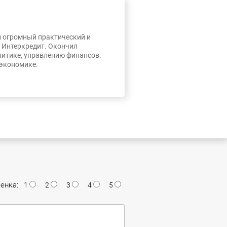
л огромный практический и
, Интеркредит. Окончил
литике, управлению финансов.
 экономике.
енка:
1
2
3
4
5