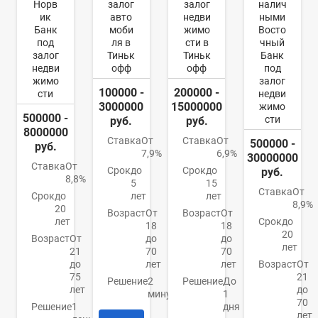
Норв
залог
залог
налич
ик
авто
недви
ными
Банк
моби
жимо
Восто
под
ля в
сти в
чный
залог
Тиньк
Тиньк
Банк
недви
офф
офф
под
жимо
залог
100000 -
200000 -
сти
недви
3000000
15000000
жимо
500000 -
сти
руб.
руб.
8000000
Ставка
От
Ставка
От
500000 -
руб.
7,9%
6,9%
30000000
Ставка
От
Срок
до
Срок
до
руб.
8,8%
5
15
Ставка
От
Срок
до
лет
лет
8,9%
20
Возраст
От
Возраст
От
лет
Срок
до
18
18
20
Возраст
От
до
до
лет
21
70
70
до
лет
лет
Возраст
От
75
21
Решение
2
Решение
До
лет
до
минуты
1
70
Решение
1
дня
лет