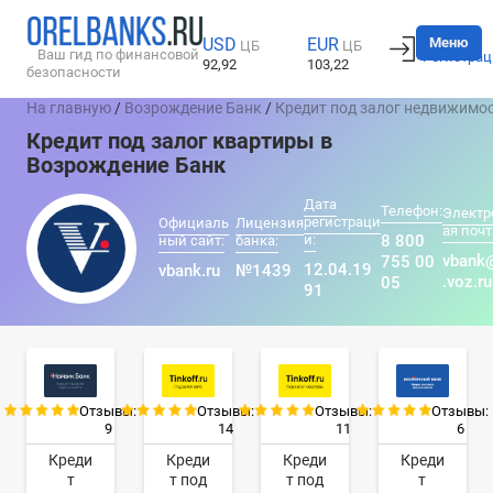
Вход
Меню
USD
EUR
ЦБ
ЦБ
Ваш гид по финансовой
Регистрац
92,92
103,22
безопасности
На главную
/
Возрождение Банк
/
Кредит под залог недвижимо
Кредит под залог квартиры в
Возрождение Банк
Дата
Телефон:
Электр
регистраци
Официаль
Лицензия
ая почт
и:
8 800
ный сайт:
банка:
vbank
755 00
12.04.19
vbank.ru
№1439
.voz.ru
05
91
Отзывы:
Отзывы:
Отзывы:
Отзывы:
9
14
11
6
Креди
Креди
Креди
Креди
т
т под
т под
т