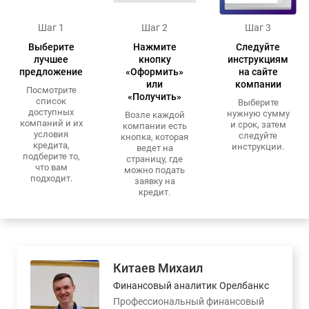
Шаг 1
Шаг 2
Шаг 3
Выберите
Нажмите
Следуйте
лучшее
кнопку
инструкциям
предложение
«Оформить»
на сайте
или
компании
Посмотрите
«Получить»
список
Выберите
доступных
нужную сумму
Возле каждой
компаний и их
и срок, затем
компании есть
условия
следуйте
кнопка, которая
кредита,
инструкции.
ведет на
подберите то,
страницу, где
что вам
можно подать
подходит.
заявку на
кредит.
Китаев Михаил
Финансовый аналитик Орелбанкс
Профессиональный финансовый