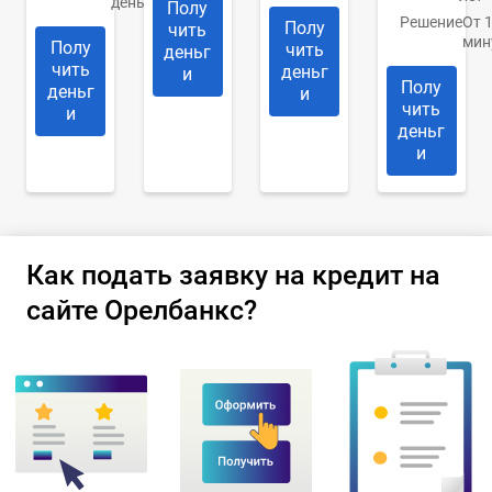
день
Полу
Решение
От 
Полу
чить
мин
Полу
чить
деньг
чить
деньг
и
Полу
деньг
и
чить
и
деньг
и
Как подать заявку на кредит на
сайте Орелбанкс?