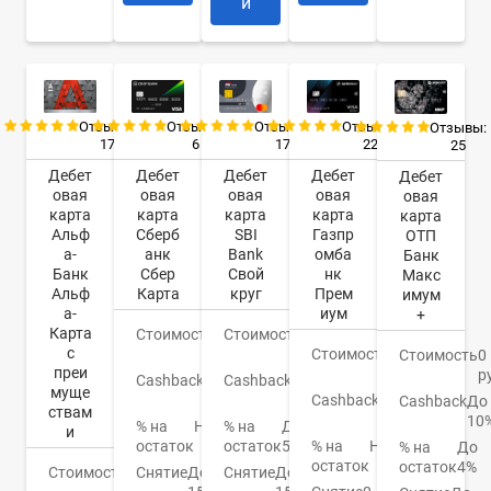
и
Отзывы:
Отзывы:
Отзывы:
Отзывы:
Отзывы:
17
17
22
6
25
Дебет
Дебет
Дебет
Дебет
Дебет
овая
овая
овая
овая
овая
карта
карта
карта
карта
карта
Альф
SBI
Газпр
Сберб
ОТП
а-
Bank
омба
анк
Банк
Банк
Свой
нк
Сбер
Макс
Альф
круг
Прем
Карта
имум
а-
иум
+
Карта
Стоимость
0
Стоимость
0
с
руб.
Стоимость
0
руб.
Стоимость
0
преи
руб.
р
Cashback
1-
Cashback
До
муще
10%
Cashback
До
30%
Cashback
До
ствам
16%
10
% на
До
% на
Нет
и
остаток
5,5%
% на
Нет
остаток
% на
До
остаток
остаток
4%
Стоимость
0
Снятие
До
Снятие
До