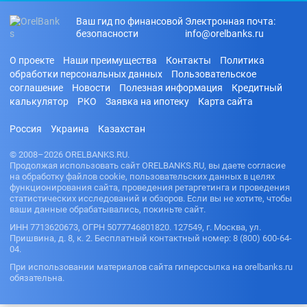
Ваш гид по финансовой
Электронная почта:
безопасности
info@orelbanks.ru
О проекте
Наши преимущества
Контакты
Политика
обработки персональных данных
Пользовательское
соглашение
Новости
Полезная информация
Кредитный
калькулятор
РКО
Заявка на ипотеку
Карта сайта
Россия
Украина
Казахстан
© 2008–2026 ORELBANKS.RU.
Продолжая использовать сайт ORELBANKS.RU, вы даете согласие
на обработку файлов cookie, пользовательских данных в целях
функционирования сайта, проведения ретаргетинга и проведения
статистических исследований и обзоров. Если вы не хотите, чтобы
ваши данные обрабатывались, покиньте сайт.
ИНН 7713620673, ОГРН 5077746801820. 127549, г. Москва, ул.
Пришвина, д. 8, к. 2. Бесплатный контактный номер: 8 (800) 600-64-
04.
При использовании материалов сайта гиперссылка на orelbanks.ru
обязательна.