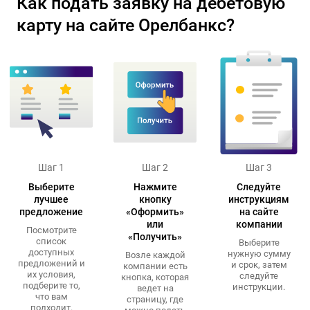
Как подать заявку на дебетовую
карту на сайте Орелбанкс?
Шаг 1
Шаг 2
Шаг 3
Выберите
Нажмите
Следуйте
лучшее
кнопку
инструкциям
предложение
«Оформить»
на сайте
или
компании
Посмотрите
«Получить»
список
Выберите
доступных
нужную сумму
Возле каждой
предложений и
и срок, затем
компании есть
их условия,
следуйте
кнопка, которая
подберите то,
инструкции.
ведет на
что вам
страницу, где
подходит.