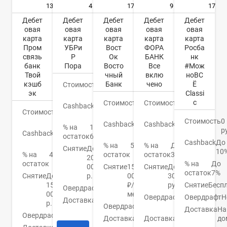
13
4
17
17
9
Дебет
Дебет
Дебет
Дебет
Дебет
овая
овая
овая
овая
овая
карта
карта
карта
карта
карта
Пром
УБРи
Вост
Росба
ФОРА
связь
Р
Ок
нк
БАНК
банк
Пора
Восто
#Мож
Все
Твой
чный
ноВС
вклю
кэшб
Банк
Ё
чено
Стоимость
0
эк
Classi
руб.
c
Стоимость
0
Стоимость
0
Cashback
До
Стоимость
0
руб.
руб.
6%
руб.
Стоимость
0
Cashback
До
Cashback
1,1-
% на
1-
р
Cashback
До
40%
15%
остаток
6%
5%
Cashback
До
% на
5.5%
% на
До
Снятие
До
10
% на
4%
остаток
остаток
3,5%
20
остаток
% на
До
000
Снятие
150
Снятие
До
остаток
7%
Снятие
До
р.
000
30000
150
₽/
Снятие
Бесп
руб.
Овердрафт
Нет
000
мес
Овердрафт
Н
Овердрафт
500000
Доставка
1
р.
Овердрафт
Нет
руб.
день
Доставка
На
Овердрафт
Нет
Доставка
2
до
Доставка
До