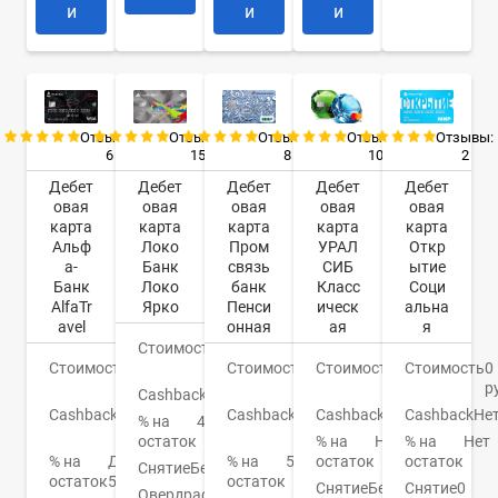
и
и
и
Отзывы:
Отзывы:
Отзывы:
Отзывы:
Отзывы:
6
15
8
10
2
Дебет
Дебет
Дебет
Дебет
Дебет
овая
овая
овая
овая
овая
карта
карта
карта
карта
карта
Альф
Локо
Пром
УРАЛ
Откр
а-
Банк
связь
СИБ
ытие
Банк
Локо
банк
Класс
Соци
AlfaTr
Ярко
Пенси
ическ
альна
avel
онная
ая
я
Стоимость
0
Стоимость
0
руб.
Стоимость
0
Стоимость
599
Стоимость
0
руб.
руб.
руб.
р
Cashback
1,3%
Cashback
До
Cashback
До
Cashback
Баллы
Cashback
Не
% на
4,5%
9%
3%
остаток
% на
Нет
% на
Нет
% на
До
% на
5%
остаток
остаток
Снятие
Бесплатно
остаток
5%
остаток
Снятие
Бесплатно
Снятие
0
Овердрафт
Нет