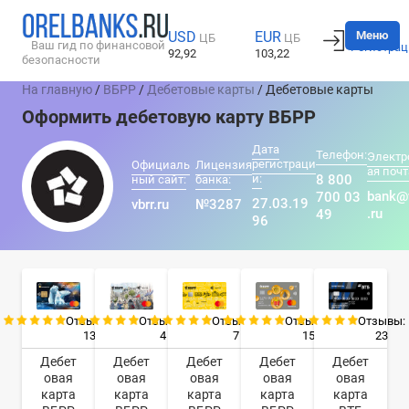
Вход
Меню
USD
EUR
ЦБ
ЦБ
Ваш гид по финансовой
Регистрац
92,92
103,22
безопасности
На главную
/
ВБРР
/
Дебетовые карты
/ Дебетовые карты
Оформить дебетовую карту ВБРР
Дата
Телефон:
Электр
регистраци
Официаль
Лицензия
ая почт
и:
8 800
ный сайт:
банка:
bank@
700 03
27.03.19
vbrr.ru
№3287
.ru
49
96
Отзывы:
Отзывы:
Отзывы:
Отзывы:
Отзывы:
13
4
7
15
23
Дебет
Дебет
Дебет
Дебет
Дебет
овая
овая
овая
овая
овая
карта
карта
карта
карта
карта