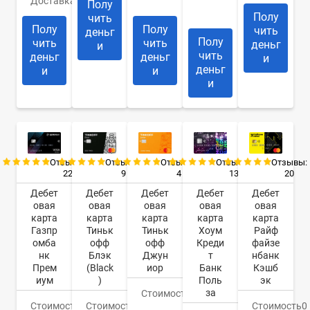
Доставка
Курьером
дня
14
Полу
дней
Полу
чить
Полу
Полу
чить
деньг
Полу
чить
чить
деньг
и
чить
деньг
деньг
и
деньг
и
и
и
Отзывы:
Отзывы:
Отзывы:
Отзывы:
Отзывы:
22
4
13
20
9
Дебет
Дебет
Дебет
Дебет
Дебет
овая
овая
овая
овая
овая
карта
карта
карта
карта
карта
Газпр
Тиньк
Хоум
Райф
Тиньк
омба
офф
Креди
файзе
офф
нк
Джун
т
нбанк
Блэк
Прем
иор
Банк
Кэшб
(Black
иум
Поль
эк
)
за
Стоимость
0
Стоимость
0
руб.
Стоимость
0
Стоимость
0