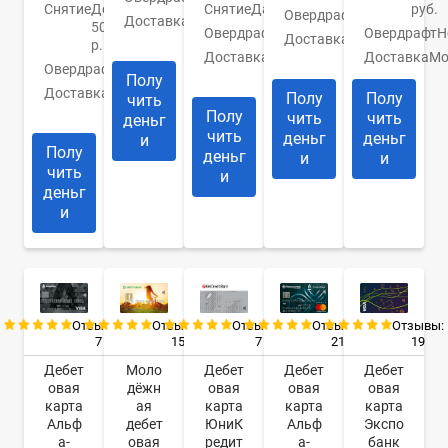
Снятие
До
Снятие
Да
руб.
Овердрафт
Нет
Доставка
3-5
50000
Овердрафт
Нет
Овердрафт
Н
дней
Доставка
В
р.
Доставка
1
банк
Доставка
Мо
Овердрафт
Нет
день
Полу
Доставка
1-5
Полу
Полу
чить
дней
Полу
чить
чить
деньг
чить
деньг
деньг
и
Полу
деньг
и
и
чить
и
деньг
и
Отзывы:
Отзывы:
Отзывы:
Отзывы:
Отзывы:
7
7
21
19
15
Дебет
Дебет
Дебет
Дебет
Моло
овая
овая
овая
овая
дёжн
карта
карта
карта
карта
ая
Альф
ЮниК
Альф
Экспо
дебет
а-
редит
а-
банк
овая