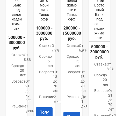
ик
авто
недви
ными
Банк
моби
жимо
Восто
под
ля в
сти в
чный
залог
Тиньк
Тиньк
Банк
недви
офф
офф
под
жимо
залог
100000 -
200000 -
сти
недви
3000000
15000000
жимо
500000 -
сти
руб.
руб.
8000000
Ставка
От
Ставка
От
500000 -
руб.
7,9%
6,9%
30000000
Ставка
От
Срок
до
Срок
до
руб.
8,8%
5
15
Ставка
От
Срок
до
лет
лет
8,9%
20
Возраст
От
Возраст
От
лет
Срок
до
18
18
20
Возраст
От
до
до
лет
21
70
70
до
лет
лет
Возраст
От
75
21
Решение
2
Решение
До
лет
до
минуты
1
70
Решение
1
дня
лет
день
Полу
Решение
От 