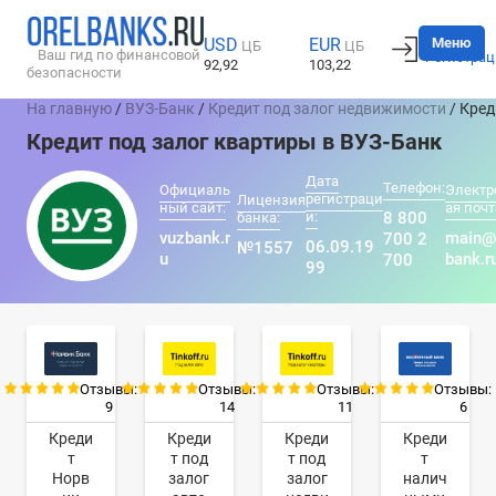
Вход
Меню
USD
EUR
ЦБ
ЦБ
Ваш гид по финансовой
Регистрац
92,92
103,22
безопасности
На главную
/
ВУЗ-Банк
/
Кредит под залог недвижимости
/ Кред
Кредит под залог квартиры в ВУЗ-Банк
Дата
Телефон:
Официаль
Электр
регистраци
Лицензия
ный сайт:
ая почт
и:
8 800
банка:
vuzbank.r
main@
700 2
06.09.19
№1557
u
bank.r
700
99
Отзывы:
Отзывы:
Отзывы:
Отзывы:
9
14
11
6
Креди
Креди
Креди
Креди
т
т под
т под
т
Норв
залог
залог
налич