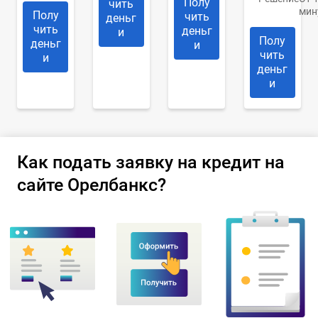
Полу
чить
мин
Полу
чить
деньг
чить
деньг
и
Полу
деньг
и
чить
и
деньг
и
Как подать заявку на кредит на
сайте Орелбанкс?