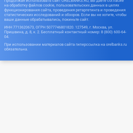
Продолжая использовать сайт ORELBANKS.RU, вы даете согласие
на обработку файлов cookie, пользовательских данных в целях
функционирования сайта, проведения ретаргетинга и проведения
статистических исследований и обзоров. Если вы не хотите, чтобы
ваши данные обрабатывались, покиньте сайт.
ИНН 7713620673, ОГРН 5077746801820. 127549, г. Москва, ул.
Пришвина, д. 8, к. 2. Бесплатный контактный номер: 8 (800) 600-64-
04.
При использовании материалов сайта гиперссылка на orelbanks.ru
обязательна.