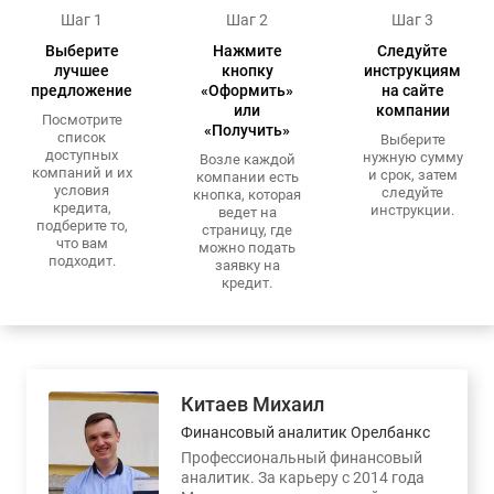
Шаг 1
Шаг 2
Шаг 3
Выберите
Нажмите
Следуйте
лучшее
кнопку
инструкциям
предложение
«Оформить»
на сайте
или
компании
Посмотрите
«Получить»
список
Выберите
доступных
нужную сумму
Возле каждой
компаний и их
и срок, затем
компании есть
условия
следуйте
кнопка, которая
кредита,
инструкции.
ведет на
подберите то,
страницу, где
что вам
можно подать
подходит.
заявку на
кредит.
Китаев Михаил
Финансовый аналитик Орелбанкс
Профессиональный финансовый
аналитик. За карьеру с 2014 года