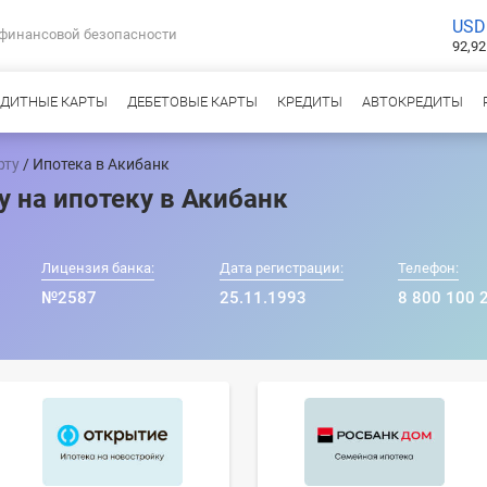
USD
 финансовой безопасности
92,92
ЕДИТНЫЕ КАРТЫ
ДЕБЕТОВЫЕ КАРТЫ
КРЕДИТЫ
АВТОКРЕДИТЫ
рту
/ Ипотека в Акибанк
у на ипотеку в Акибанк
Лицензия банка:
Дата регистрации:
Телефон:
№2587
25.11.1993
8 800 100 