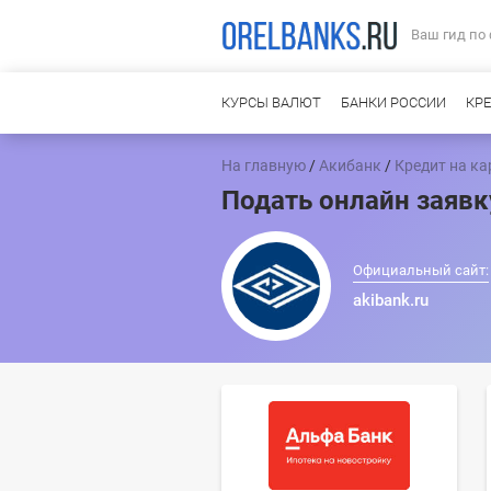
Ваш гид по
КУРСЫ ВАЛЮТ
БАНКИ РОССИИ
КР
На главную
/
Акибанк
/
Кредит на ка
Подать онлайн заявк
Официальный сайт:
akibank.ru