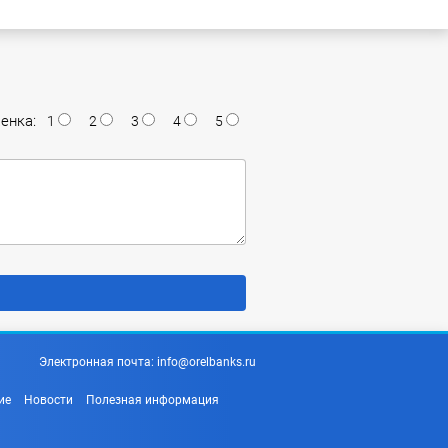
енка:
1
2
3
4
5
Электронная почта:
info@orelbanks.ru
ие
Новости
Полезная информация