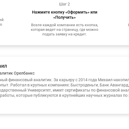
Шаг 2
Нажмите кнопку «Оформить» или
«Получить»
ий
то
Возле каждой компании есть кнопка,
которая ведет на страницу, где можно
подать заявку на кредит.
аил
алитик Орелбанкс
ый финансовый аналитик. За карьеру с 2014 года Михаил накопи
опыт. Работал в крупных компаниях: Быстроденьги, Банк Авангард
ударственный Университет, имеет сертификаты по финансовой ана
работы, которые публикуются в крупнейших научных журналах по