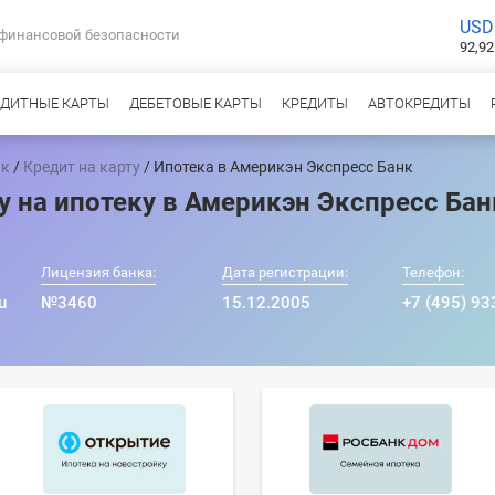
USD
 финансовой безопасности
92,92
ЕДИТНЫЕ КАРТЫ
ДЕБЕТОВЫЕ КАРТЫ
КРЕДИТЫ
АВТОКРЕДИТЫ
нк
/
Кредит на карту
/ Ипотека в Америкэн Экспресс Банк
у на ипотеку в Америкэн Экспресс Бан
Лицензия банка:
Дата регистрации:
Телефон:
u
№3460
15.12.2005
+7 (495) 93