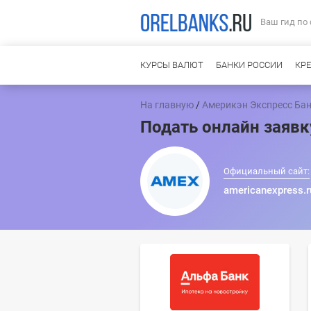
Ваш гид по
КУРСЫ ВАЛЮТ
БАНКИ РОССИИ
КР
На главную
/
Америкэн Экспресс Ба
Подать онлайн заявк
Официальный сайт:
americanexpress.r