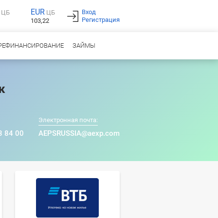
EUR
Вход
ЦБ
ЦБ
Регистрация
103,22
РЕФИНАНСИРОВАНИЕ
ЗАЙМЫ
к
Электронная почта:
3 84 00
AEPSRUSSIA@aexp.com