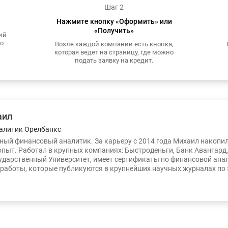
Шаг 2
Нажмите кнопку «Оформить» или
«Получить»
ий
то
Возле каждой компании есть кнопка,
которая ведет на страницу, где можно
подать заявку на кредит.
аил
алитик Орелбанкс
ый финансовый аналитик. За карьеру с 2014 года Михаил накопи
опыт. Работал в крупных компаниях: Быстроденьги, Банк Авангард
ударственный Университет, имеет сертификаты по финансовой ана
работы, которые публикуются в крупнейших научных журналах по