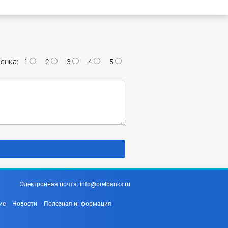
енка:
1
2
3
4
5
Электронная почта:
info@orelbanks.ru
ие
Новости
Полезная информация