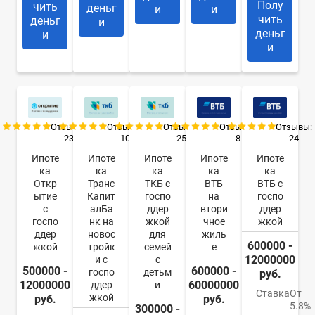
Полу
чить
деньг
и
и
чить
деньг
и
деньг
и
и
Отзывы:
Отзывы:
Отзывы:
Отзывы:
Отзывы:
23
10
25
8
24
Ипоте
Ипоте
Ипоте
Ипоте
Ипоте
ка
ка
ка
ка
ка
Откр
Транс
ТКБ с
ВТБ
ВТБ с
ытие
Капит
госпо
на
госпо
с
алБа
ддер
втори
ддер
госпо
нк на
жкой
чное
жкой
ддер
новос
для
жиль
600000 -
жкой
тройк
семей
е
12000000
и с
с
500000 -
600000 -
госпо
детьм
руб.
12000000
60000000
ддер
и
Ставка
От
жкой
руб.
руб.
5.8%
300000 -