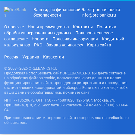
Ваш гид по финансовой
Электронная почта:
безопасности
info@orelbanks.ru
О проекте
Наши преимущества
Контакты
Политика
обработки персональных данных
Пользовательское
соглашение
Новости
Полезная информация
Кредитный
калькулятор
РКО
Заявка на ипотеку
Карта сайта
Россия
Украина
Казахстан
© 2008–2026 ORELBANKS.RU.
Продолжая использовать сайт ORELBANKS.RU, вы даете согласие
на обработку файлов cookie, пользовательских данных в целях
функционирования сайта, проведения ретаргетинга и проведения
статистических исследований и обзоров. Если вы не хотите, чтобы
ваши данные обрабатывались, покиньте сайт.
ИНН 7713620673, ОГРН 5077746801820. 127549, г. Москва, ул.
Пришвина, д. 8, к. 2. Бесплатный контактный номер: 8 (800) 600-64-
04.
При использовании материалов сайта гиперссылка на orelbanks.ru
обязательна.