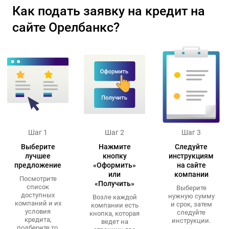
Как подать заявку на кредит на
сайте Орелбанкс?
Шаг 1
Шаг 2
Шаг 3
Выберите
Нажмите
Следуйте
лучшее
кнопку
инструкциям
предложение
«Оформить»
на сайте
или
компании
Посмотрите
«Получить»
список
Выберите
доступных
нужную сумму
Возле каждой
компаний и их
и срок, затем
компании есть
условия
следуйте
кнопка, которая
кредита,
инструкции.
ведет на
подберите то,