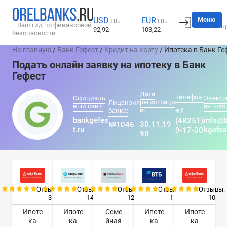
Вход
Меню
USD
EUR
ЦБ
ЦБ
Ваш гид по финансовой
Регистрац
92,92
103,22
безопасности
На главную
/
Банк Гефест
/
Кредит на карту
/ Ипотека в Банк Ге
Подать онлайн заявку на ипотеку в Банк
Гефест
Дата
Телефон:
Официаль
Электр
регистраци
Лицензия
ный сайт:
ая почт
и:
+7
банка:
bankgefes
info@
(48251)
30.11.19
№1046
t.ru
kgefes
9-17-30
90
Отзывы:
Отзывы:
Отзывы:
Отзывы:
Отзывы:
3
14
12
1
10
Ипоте
Ипоте
Семе
Ипоте
Ипоте
ка
ка
йная
ка
ка