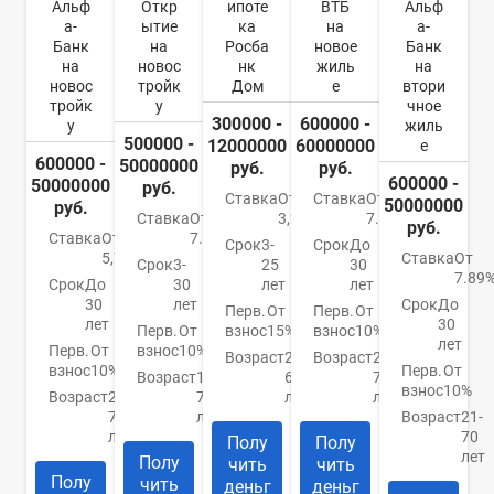
Альф
Откр
ипоте
ВТБ
Альф
а-
ытие
ка
на
а-
Банк
на
Росба
новое
Банк
на
новос
нк
жиль
на
новос
тройк
Дом
е
втори
тройк
у
чное
300000 -
600000 -
у
жиль
500000 -
12000000
60000000
е
600000 -
50000000
руб.
руб.
600000 -
50000000
руб.
Ставка
От
Ставка
От
50000000
руб.
Ставка
От
3,2%
7.4%
руб.
Ставка
От
7.5%
Срок
3-
Срок
До
5,79%
Ставка
От
Срок
3-
25
30
7.89
Срок
До
30
лет
лет
30
лет
Срок
До
Перв.
От
Перв.
От
лет
30
Перв.
От
взнос
15%
взнос
10%
лет
Перв.
От
взнос
10%
Возраст
21-
Возраст
21-
взнос
10%
Перв.
От
Возраст
18-
65
75
взнос
10%
Возраст
21-
70
лет
лет
70
лет
Возраст
21-
лет
70
Полу
Полу
лет
Полу
чить
чить
Полу
чить
деньг
деньг