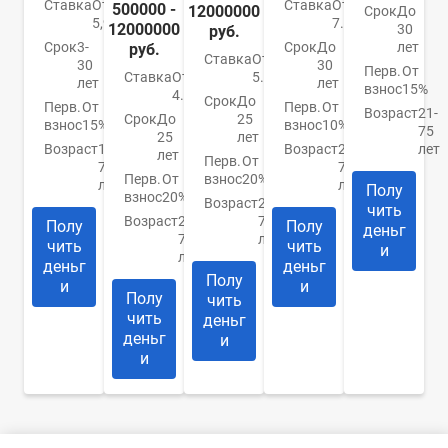
Ставка
От
Ставка
От
500000 -
12000000
Срок
До
5,99%
7.4%
12000000
30
руб.
Срок
3-
Срок
До
лет
руб.
Ставка
От
30
30
Перв.
От
Ставка
От
5.9%
лет
лет
взнос
15%
4.84%
Срок
До
Перв.
От
Перв.
От
Возраст
21-
Срок
До
25
взнос
15%
взнос
10%
75
25
лет
Возраст
18-
Возраст
21-
лет
лет
Перв.
От
70
75
Перв.
От
взнос
20%
лет
лет
Полу
взнос
20%
Возраст
20-
чить
Возраст
20-
75
Полу
Полу
деньг
75
лет
чить
чить
и
лет
деньг
деньг
Полу
и
и
Полу
чить
чить
деньг
деньг
и
и